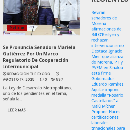
Reviran
senadores de
Morena
afirmaciones de
Noticias
Bill O’Reillyen y
rechazan
intervencionismo
Se Pronuncia Senadora Mariela
Destaca Ignacio
Gutiérrez Por Un Marco
Mier que alianza
Regulatorio De Cooperación
de Morena, PT y
Intermunicipal
PVEM en Sinaloa
está firme
REDACCIÓN THE ÉXODO
Gobernador
AGOSTO 17, 2025
0
597
Eduardo Ramírez
La Ley de Desarrollo Metropolitano,
Aguilar impone
uno de los pendientes en el tema,
medalla “Rosario
señala la...
Castellanos” a
Malú Mícher
Propone Haces
LEER MÁS
certificaciones
laborales
trinacionales para