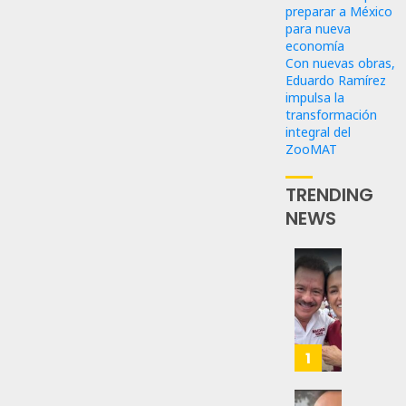
preparar a México
para nueva
economía
Con nuevas obras,
Eduardo Ramírez
impulsa la
transformación
integral del
ZooMAT
TRENDING
NEWS
Revira
Senado
De
Moren
Afirma
1
De
Bill