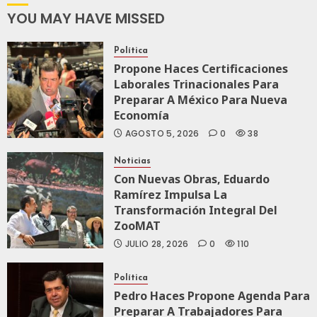
Nacio
Que
YOU MAY HAVE MISSED
Llenó
JULIO
El
19,
Política
Estadi
2026
Propone Haces Certificaciones
Aztec
Laborales Trinacionales Para
0
Preparar A México Para Nueva
JULIO
169
19,
Economía
2026
AGOSTO 5, 2026
0
38
0
Noticias
205
Con Nuevas Obras, Eduardo
Ramírez Impulsa La
Transformación Integral Del
ZooMAT
JULIO 28, 2026
0
110
Política
Pedro Haces Propone Agenda Para
Preparar A Trabajadores Para