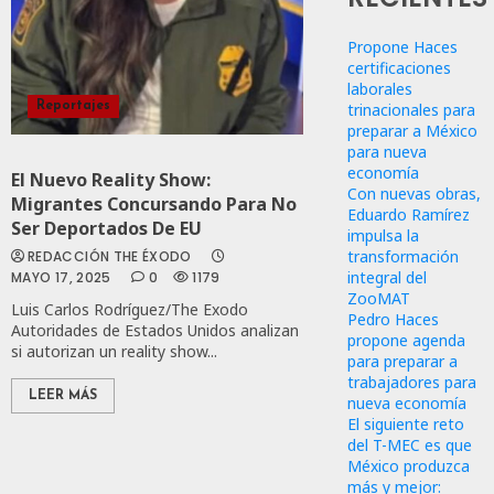
Propone Haces
certificaciones
laborales
trinacionales para
Reportajes
preparar a México
para nueva
economía
El Nuevo Reality Show:
Con nuevas obras,
Migrantes Concursando Para No
Eduardo Ramírez
Ser Deportados De EU
impulsa la
transformación
REDACCIÓN THE ÉXODO
integral del
MAYO 17, 2025
0
1179
ZooMAT
Luis Carlos Rodríguez/The Exodo
Pedro Haces
Autoridades de Estados Unidos analizan
propone agenda
si autorizan un reality show...
para preparar a
trabajadores para
LEER MÁS
nueva economía
El siguiente reto
del T-MEC es que
México produzca
más y mejor: