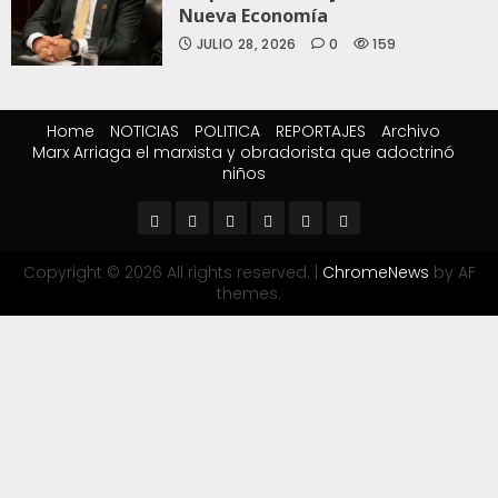
Nueva Economía
JULIO 28, 2026
0
159
Home
NOTICIAS
POLITICA
REPORTAJES
Archivo
Marx Arriaga el marxista y obradorista que adoctrinó
niños
Copyright © 2026 All rights reserved.
|
ChromeNews
by AF
themes.