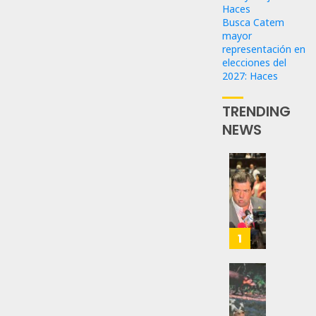
Haces
Busca Catem
mayor
representación en
elecciones del
2027: Haces
TRENDING
NEWS
Propo
Haces
Certif
Labora
Trinac
1
Para
Prepar
A
Con
Méxic
Nueva
Para
Obras,