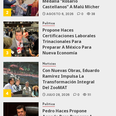
Medalla “Rosario
Castellanos” A Malú Mícher
2
AGOSTO 6, 2026
0
38
Política
Propone Haces
Certificaciones Laborales
Trinacionales Para
Preparar A México Para
3
Nueva Economía
AGOSTO 5, 2026
0
64
Noticias
Con Nuevas Obras, Eduardo
Ramírez Impulsa La
Transformación Integral
Del ZooMAT
4
JULIO 28, 2026
0
111
Política
Pedro Haces Propone