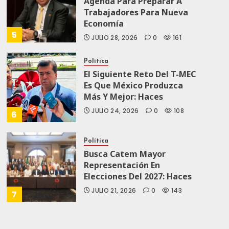
Agenda Para Preparar A
Trabajadores Para Nueva
Economía
5
JULIO 28, 2026
0
161
Política
El Siguiente Reto Del T-MEC
Es Que México Produzca
Más Y Mejor: Haces
JULIO 24, 2026
0
108
6
Política
Busca Catem Mayor
Representación En
Elecciones Del 2027: Haces
JULIO 21, 2026
0
143
7