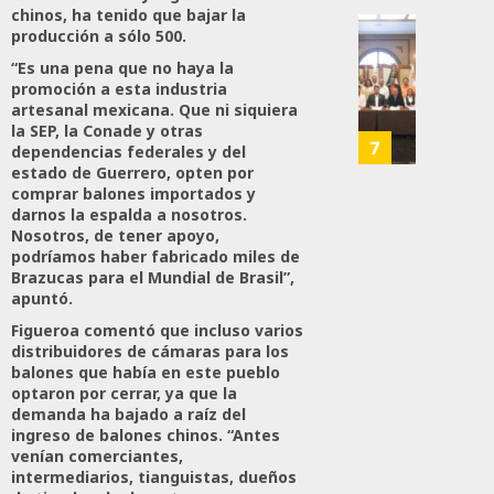
28,
chinos, ha tenido que bajar la
Es
2026
producción a sólo 500.
Que
Busca
0
Méxic
“Es una pena que no haya la
Catem
promoción a esta industria
Produz
Mayor
165
artesanal mexicana. Que ni siquiera
Más
Repres
la SEP, la Conade y otras
Y
En
7
dependencias federales y del
Mejor:
Elecci
estado de Guerrero, opten por
Haces
Del
comprar balones importados y
2027:
darnos la espalda a nosotros.
Nosotros, de tener apoyo,
JULIO
Haces
24,
podríamos haber fabricado miles de
2026
Brazucas para el Mundial de Brasil”,
JULIO
apuntó.
21,
0
2026
Figueroa comentó que incluso varios
109
distribuidores de cámaras para los
0
balones que había en este pueblo
145
optaron por cerrar, ya que la
demanda ha bajado a raíz del
ingreso de balones chinos. “Antes
venían comerciantes,
intermediarios, tianguistas, dueños