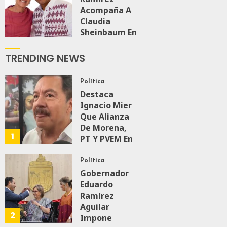
Acompaña A
0
119
Claudia
Sheinbaum En
El Recorrido
De
TRENDING NEWS
Supervisión
Del Tren
Política
Maya De
Destaca
Carga
Ignacio Mier
JULIO 18, 2026
Que Alianza
0
158
De Morena,
1
PT Y PVEM En
Sinaloa Está
Firme
Política
Gobernador
Eduardo
AGOSTO 6, 2026
0
159
Ramírez
Aguilar
2
Impone