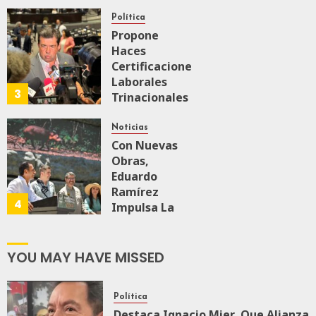
Medalla
“Rosario
Política
Castellanos”
Propone
A
Haces
Malú Mícher
Certificaciones
Laborales
3
Trinacionales
AGOSTO 6, 2026
0
80
Para Preparar
A México Para
Noticias
Nueva
Con Nuevas
Economía
Obras,
Eduardo
Ramírez
AGOSTO 5, 2026
4
0
71
Impulsa La
Transformación
Integral Del
ZooMAT
YOU MAY HAVE MISSED
JULIO 28, 2026
0
119
Política
Destaca Ignacio Mier Que Alianza