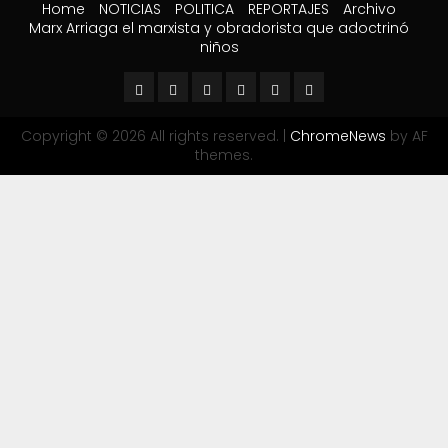
Home
NOTICIAS
POLITICA
REPORTAJES
Archivo
Marx Arriaga el marxista y obradorista que adoctrinó
niños
Copyright © 2026 All rights reserved.
|
ChromeNews
by AF
themes.