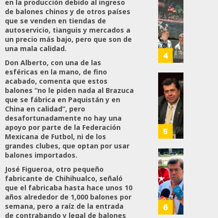
en la producción debido al ingreso
A
Con
de balones chinos y de otros países
80
Méxic
Nueva
que se venden en tiendas de
autoservicio, tianguis y mercados a
Para
Obras,
un precio más bajo, pero que son de
Nueva
Eduard
una mala calidad.
Econo
Ramír
4
Don Alberto, con una de las
Impul
esféricas en la mano, de fino
AGOSTO
La
5, 2026
acabado, comenta que estos
Transf
Pedro
balones “no le piden nada al Brazuca
Integr
Haces
0
que se fábrica en Paquistán y en
Del
Propo
China en calidad”, pero
71
ZooMA
Agend
desafortunadamente no hay una
apoyo por parte de la Federación
Para
5
Mexicana de Futbol, ni de los
JULIO
Prepar
grandes clubes, que optan por usar
28,
A
2026
balones importados.
Trabaj
El
0
José Figueroa, otro pequeño
Para
Siguie
fabricante de Chihihualco, señaló
Nueva
Reto
119
que el fabricaba hasta hace unos 10
Econo
Del
años alrededor de 1,000 balones por
T-
semana, pero a raíz de la entrada
6
JULIO
MEC
de contrabando y legal de balones