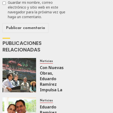
Guardar mi nombre, correo
electrónico y sitio web en este
navegador para la próxima vez que
haga un comentario.
PUBLICACIONES
RELACIONADAS
Noticias
Con Nuevas
Obras,
Eduardo
Ramírez
Impulsa La
Transformación
Integral Del
Noticias
ZooMAT
Eduardo
Ramírez
JULIO 28, 2026