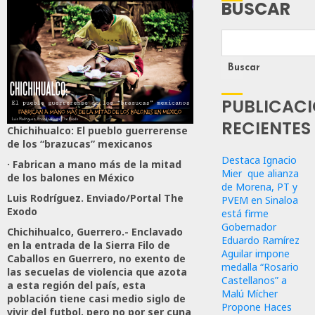
BUSCAR
Buscar
PUBLICAC
RECIENTES
Chichihualco: El pueblo guerrerense
de los “brazucas” mexicanos
Destaca Ignacio
· Fabrican a mano más de la mitad
Mier que alianza
de los balones en México
de Morena, PT y
Luis Rodríguez. Enviado/Portal The
PVEM en Sinaloa
Exodo
está firme
Gobernador
Chichihualco, Guerrero.- Enclavado
Eduardo Ramírez
en la entrada de la Sierra Filo de
Aguilar impone
Caballos en Guerrero, no exento de
medalla “Rosario
las secuelas de violencia que azota
Castellanos” a
a esta región del país, esta
Malú Mícher
población tiene casi medio siglo de
Propone Haces
vivir del futbol, pero no por ser cuna