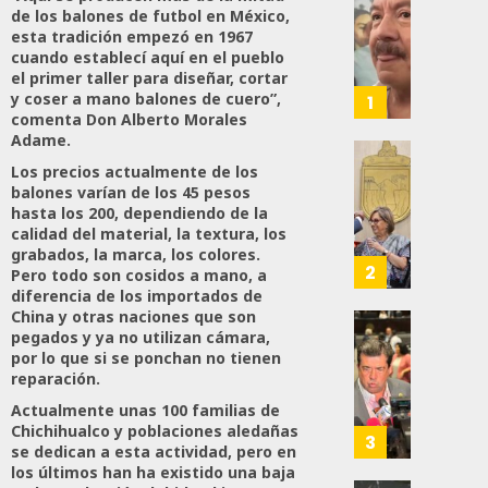
Desta
de los balones de futbol en México,
Ignaci
esta tradición empezó en 1967
Mier
cuando establecí aquí en el pueblo
Que
el primer taller para diseñar, cortar
Alianz
y coser a mano balones de cuero”,
1
comenta Don Alberto Morales
De
Adame.
Moren
PT
Gober
Los precios actualmente de los
Y
balones varían de los 45 pesos
Eduard
hasta los 200, dependiendo de la
PVEM
Ramír
calidad del material, la textura, los
En
Aguila
grabados, la marca, los colores.
Sinalo
Impon
2
Pero todo son cosidos a mano, a
Está
Medall
diferencia de los importados de
Firme
“Rosar
China y otras naciones que son
pegados y ya no utilizan cámara,
Castel
Propo
por lo que si se ponchan no tienen
AGOSTO
A
Haces
6, 2026
reparación.
Malú M
Certif
Actualmente unas 100 familias de
Labora
0
Chichihualco y poblaciones aledañas
AGOSTO
Trinac
3
159
6, 2026
se dedican a esta actividad, pero en
Para
los últimos han ha existido una baja
Prepar
0