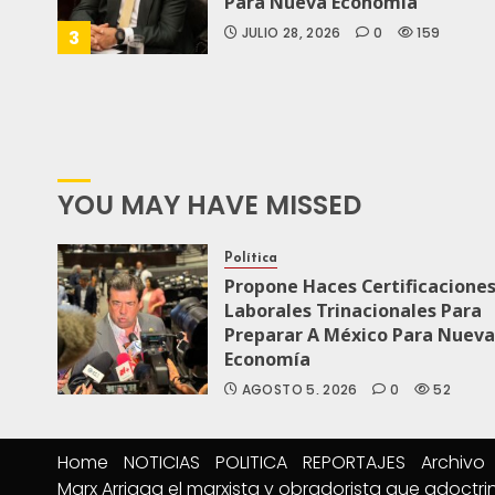
Para Nueva Economía
JULIO 28, 2026
0
159
3
YOU MAY HAVE MISSED
Política
Propone Haces Certificacione
Laborales Trinacionales Para
Preparar A México Para Nueva
Economía
AGOSTO 5, 2026
0
52
Home
NOTICIAS
POLITICA
REPORTAJES
Archivo
Marx Arriaga el marxista y obradorista que adoctri