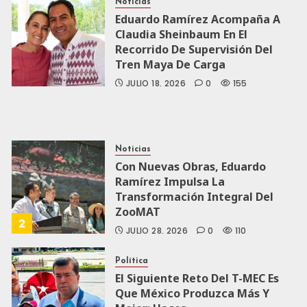
Noticias
Eduardo Ramírez Acompaña A
Claudia Sheinbaum En El
Recorrido De Supervisión Del
Tren Maya De Carga
JULIO 18, 2026
0
155
Noticias
Con Nuevas Obras, Eduardo
Ramírez Impulsa La
Transformación Integral Del
ZooMAT
2
JULIO 28, 2026
0
110
Política
El Siguiente Reto Del T-MEC Es
Que México Produzca Más Y