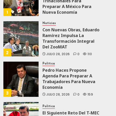
Trinacionales Para
Preparar A México Para
1
Nueva Economía
AGOSTO 5, 2026
0
52
Noticias
Con Nuevas Obras, Eduardo
Ramírez Impulsa La
Transformación Integral
Del ZooMAT
2
JULIO 28, 2026
0
110
Política
Pedro Haces Propone
Agenda Para Preparar A
Trabajadores Para Nueva
Economía
3
JULIO 28, 2026
0
159
Política
El Siguiente Reto Del T-MEC