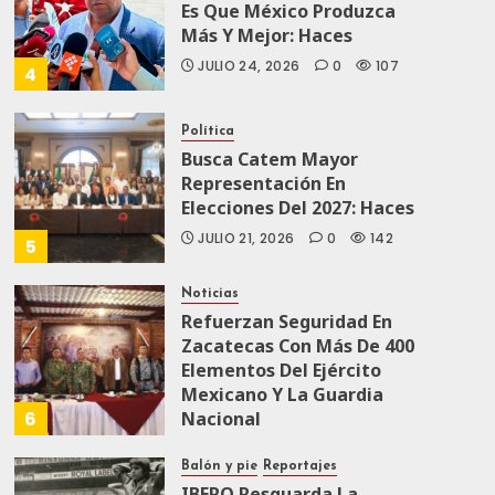
Es Que México Produzca
Más Y Mejor: Haces
JULIO 24, 2026
0
107
4
Política
Busca Catem Mayor
Representación En
Elecciones Del 2027: Haces
JULIO 21, 2026
0
142
5
Noticias
Refuerzan Seguridad En
Zacatecas Con Más De 400
Elementos Del Ejército
Mexicano Y La Guardia
6
Nacional
JULIO 19, 2026
0
169
Balón y pie
Reportajes
IBERO Resguarda La