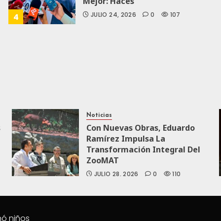
Mejor: Haces
JULIO 24, 2026
0
107
4
Noticias
s
Con Nuevas Obras, Eduardo
Ramírez Impulsa La
Transformación Integral Del
ZooMAT
JULIO 28, 2026
0
110
nó niños