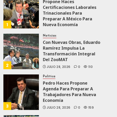
Propone Haces
Certificaciones Laborales
Trinacionales Para
Preparar A México Para
1
Nueva Economía
AGOSTO 5, 2026
0
39
Noticias
Con Nuevas Obras, Eduardo
Ramírez Impulsa La
Transformación Integral
Del ZooMAT
2
JULIO 28, 2026
0
110
Política
Pedro Haces Propone
Agenda Para Preparar A
Trabajadores Para Nueva
Economía
3
JULIO 28, 2026
0
159