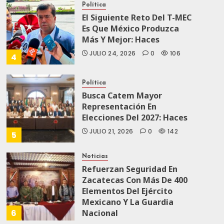
Política
El Siguiente Reto Del T-MEC
Es Que México Produzca
Más Y Mejor: Haces
JULIO 24, 2026
0
106
4
Política
Busca Catem Mayor
Representación En
Elecciones Del 2027: Haces
JULIO 21, 2026
0
142
5
Noticias
Refuerzan Seguridad En
Zacatecas Con Más De 400
Elementos Del Ejército
Mexicano Y La Guardia
6
Nacional