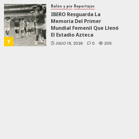
JULIO 19, 2026
0
169
Balón y pie
Reportajes
IBERO Resguarda La
Memoria Del Primer
Mundial Femenil Que Llenó
El Estadio Azteca
7
JULIO 19, 2026
0
205