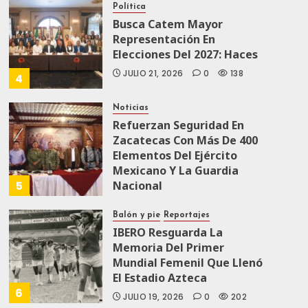
Política
Busca Catem Mayor
Representación En
Elecciones Del 2027: Haces
JULIO 21, 2026
0
138
4
Noticias
Refuerzan Seguridad En
Zacatecas Con Más De 400
Elementos Del Ejército
Mexicano Y La Guardia
5
Nacional
JULIO 19, 2026
0
166
Balón y pie
Reportajes
IBERO Resguarda La
Memoria Del Primer
Mundial Femenil Que Llenó
El Estadio Azteca
6
JULIO 19, 2026
0
202