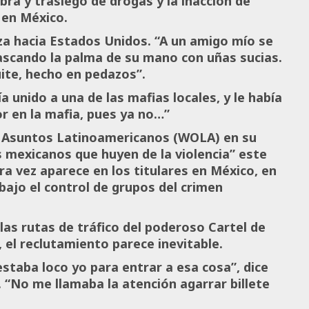
mbra y trasiego de drogas y la inacción de
 en México.
za hacia Estados Unidos. “A un amigo mío se
 rascando la palma de su mano con uñas sucias.
ite, hecho en pedazos”.
a unido a una de las mafias locales, y le había
r en la mafia, pues ya no…”
a Asuntos Latinoamericanos (WOLA) en su
s mexicanos que huyen de la violencia” este
ra vez aparece en los titulares en México, en
ajo el control de grupos del crimen
las rutas de tráfico del poderoso Cartel de
 el reclutamiento parece inevitable.
estaba loco yo para entrar a esa cosa”, dice
 “No me llamaba la atención agarrar billete