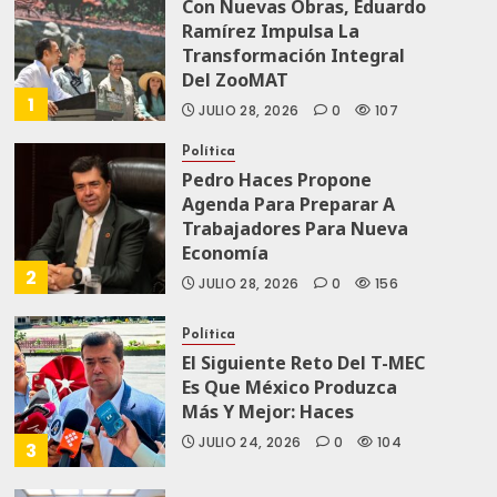
Con Nuevas Obras, Eduardo
Ramírez Impulsa La
Transformación Integral
Del ZooMAT
1
JULIO 28, 2026
0
107
Política
Pedro Haces Propone
Agenda Para Preparar A
Trabajadores Para Nueva
Economía
2
JULIO 28, 2026
0
156
Política
El Siguiente Reto Del T-MEC
Es Que México Produzca
Más Y Mejor: Haces
JULIO 24, 2026
0
104
3