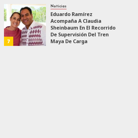
Noticias
Eduardo Ramírez
Acompaña A Claudia
Sheinbaum En El Recorrido
De Supervisión Del Tren
7
Maya De Carga
JULIO 18, 2026
0
153