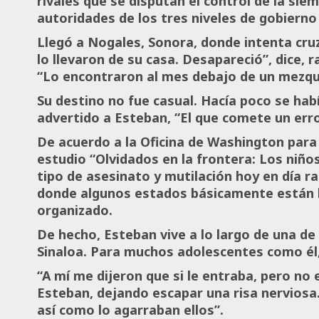
rivales que se disputan el control de la sie
autoridades de los tres niveles de gobierno
Llegó a Nogales, Sonora, donde intenta cru
lo llevaron de su casa. Desapareció”, dice,
“Lo encontraron al mes debajo de un mezqu
Su destino no fue casual. Hacía poco se habí
advertido a Esteban, “El que comete un erro
De acuerdo a la Oficina de Washington par
estudio “Olvidados en la frontera: Los niño
tipo de asesinato y mutilación hoy en día ra
donde algunos estados básicamente están b
organizado.
De hecho, Esteban vive a lo largo de una de 
Sinaloa. Para muchos adolescentes como él,
“A mí me dijeron que si le entraba, pero no 
Esteban, dejando escapar una risa nerviosa.
así como lo agarraban ellos”.