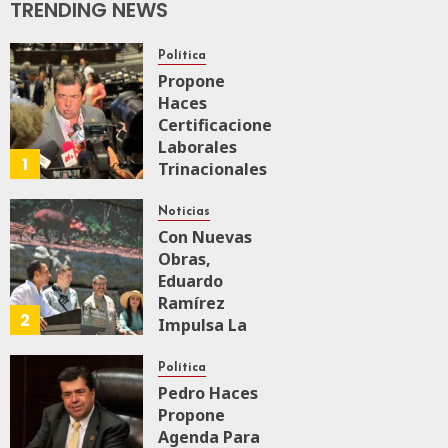
De
TRENDING NEWS
Supervisión
Del Tren
Política
Maya De
Propone
Carga
Haces
JULIO 18, 2026
Certificaciones
0
155
Laborales
1
Trinacionales
Para Preparar
A México Para
Noticias
Nueva
Con Nuevas
Economía
Obras,
Eduardo
Ramírez
AGOSTO 5, 2026
2
0
32
Impulsa La
Transformación
Integral Del
Política
ZooMAT
Pedro Haces
Propone
JULIO 28, 2026
Agenda Para
0
109