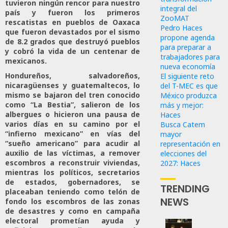
tuvieron ningún rencor para nuestro
integral del
país y fueron los primeros
ZooMAT
rescatistas en pueblos de Oaxaca
Pedro Haces
que fueron devastados por el sismo
propone agenda
de 8.2 grados que destruyó pueblos
para preparar a
y cobró la vida de un centenar de
trabajadores para
mexicanos.
nueva economía
Hondureños, salvadoreños,
El siguiente reto
nicaragüenses y guatemaltecos, lo
del T-MEC es que
mismo se bajaron del tren conocido
México produzca
como “La Bestia”, salieron de los
más y mejor:
albergues o hicieron una pausa de
Haces
varios días en su camino por el
Busca Catem
“infierno mexicano” en vías del
mayor
“sueño americano” para acudir al
representación en
auxilio de las víctimas, a remover
elecciones del
escombros a reconstruir viviendas,
2027: Haces
mientras los políticos, secretarios
de estados, gobernadores, se
TRENDING
placeaban teniendo como telón de
NEWS
fondo los escombros de las zonas
de desastres y como en campaña
electoral prometían ayuda y