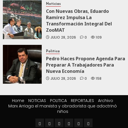
Noticias
Con Nuevas Obras, Eduardo
Ramírez Impulsa La
Transformación Integral Del
ZooMAT
JULIO 28, 2026
0
109
Política
Pedro Haces Propone Agenda Para
Preparar A Trabajadores Para
Nueva Economía
JULIO 28, 2026
0
158
Home
NOTICIAS
POLITICA
REPORTAJES
Archivo
Marx Arriaga el marxista y obradorista que adoctrinó
niños