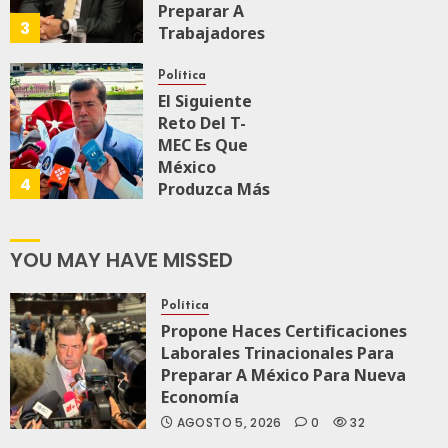
Preparar A
3
Trabajadores
Para Nueva
Economía
Política
El Siguiente
JULIO 28, 2026
Reto Del T-
0
158
MEC Es Que
México
4
Produzca Más
Y Mejor:
Haces
YOU MAY HAVE MISSED
JULIO 24, 2026
0
106
Política
Propone Haces Certificaciones
Laborales Trinacionales Para
Preparar A México Para Nueva
Economía
AGOSTO 5, 2026
0
32