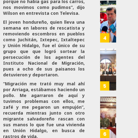
porque no había gas para los carros,
A
2026
nos movimos como pudimos”, dijo
Trabaj
El
Wilson en entrevista con Televisa.
0
Para
Siguie
Nueva
El joven hondureño, quien lleva una
Reto
109
semana en labores de rescatista y
Econo
Del
removiendo escombros en pueblos
T-
4
como Juchitán, Ixtepec, Ixtaltepec
JULIO
MEC
y Unión Hidalgo, fue el único de su
28,
Es
grupo que que logró sortear la
2026
Que
Busca
persecución de los agentes del
0
Instituto Nacional de Migración,
Méxic
Catem
pues a ocho de sus paisanos los
Produz
Mayor
158
detuvieron y deportaron.
Más
Repres
Y
“Migración me trató muy mal ahí
En
5
por Arriaga, estábamos haciendo un
Mejor:
Elecci
pollo. Me agarraron de aquí y
Haces
Del
tuvimos problemas con ellos, me
2027:
Refuer
zafé y me pegaron un empujón”,
JULIO
Haces
Seguri
recuerda mientras junto con otro
24,
En
migrante salvadoreño rascan con
2026
sus manos lo que fue una vivienda
JULIO
Zacate
21,
0
en Unión Hidalgo, en busca de
Con
6
2026
rastros de vida.