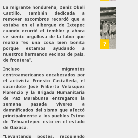
Más
106
0
La migrante hondureña, Deniz Okeli
De
Castillo, también dedicada a
400
IBERO
142
remover escombros recordó que a
Eleme
Resgu
estaba en el albergue de Ixtepec
Del
La
cuando ocurrió el temblor y ahora
Ejércit
Memor
se siente orgullosa de la labor que
Mexic
Del
realiza “es una cosa bien bonita
7
porque estamos ayudando a
Y
Primer
nuestros hermanos vecinos de país,
La
Mundia
de frontera”.
Guardi
Femeni
Nacio
Incluso migrantes
Que
centroamericanos encabezados por
Llenó
el activista Ernesto Castañeda, el
JULIO
El
sacerdote José Filiberto Velásquez
19,
Estadi
2026
Florencio y la Brigada Humanitaria
Aztec
de Paz Marabunta entregaron la
0
semana pasada víveres a
damnificados del sismo que afectó
JULIO
169
19,
principalmente a los pueblos Istmo
2026
de Tehuantepec esto en el estado
de Oaxaca.
0
“Levantando postes, recogiendo