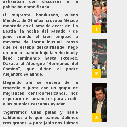
asfixiaban con discursos a la
Propo
población damnificada.
Haces
El migrante hondureño, Wilson
Certif
Méndez, de 24 años, cruzaba México
Labora
montado en el lomo de acero de “La
Trinac
1
Bestia” la noche del pasado 7 de
Para
junio cuando el tren empezó a
Prepar
moverse de forma inusual. Pensó
A
Con
que se estaba descarrilando. Pegó
Méxic
un brinco cuando bajo la velocidad y
Nueva
llegó caminando hasta Ixtepec,
Para
Obras,
Oaxaca al Albergue “Hermanos del
Nueva
Eduard
Camino”, que dirige el padre
Econo
Ramír
2
Alejandro Solalinde.
Impul
Llegando ahí se enteró de la
AGOSTO
La
tragedia y junto con un grupo de
5, 2026
Transf
Pedro
migrantes centroamericanos, nos
Integr
Haces
0
esperaron el amanecer para acudir
Del
Propo
a los pueblos cercanos ayudar.
32
ZooMA
Agend
“Agarramos unas palas y nadie
Para
3
sabíamos a lo que íbamos. Salimos
JULIO
Prepar
tres grupos. A puro jalón nos fuimos
28,