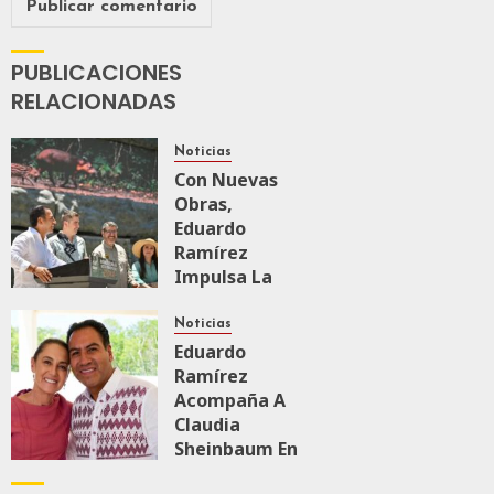
PUBLICACIONES
RELACIONADAS
Noticias
Con Nuevas
Obras,
Eduardo
Ramírez
Impulsa La
Transformación
Integral Del
Noticias
ZooMAT
Eduardo
Ramírez
JULIO 28, 2026
Acompaña A
0
109
Claudia
Sheinbaum En
El Recorrido