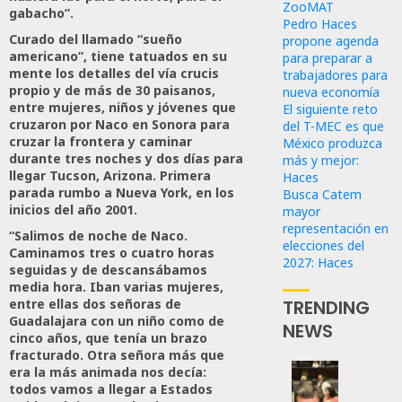
ZooMAT
gabacho”.
Pedro Haces
Curado del llamado “sueño
propone agenda
americano”, tiene tatuados en su
para preparar a
mente los detalles del vía crucis
trabajadores para
propio y de más de 30 paisanos,
nueva economía
entre mujeres, niños y jóvenes que
El siguiente reto
cruzaron por Naco en Sonora para
del T-MEC es que
cruzar la frontera y caminar
México produzca
durante tres noches y dos días para
más y mejor:
llegar Tucson, Arizona. Primera
Haces
parada rumbo a Nueva York, en los
Busca Catem
inicios del año 2001.
mayor
representación en
“Salimos de noche de Naco.
elecciones del
Caminamos tres o cuatro horas
2027: Haces
seguidas y de descansábamos
media hora. Iban varias mujeres,
TRENDING
entre ellas dos señoras de
Guadalajara con un niño como de
NEWS
cinco años, que tenía un brazo
fracturado. Otra señora más que
era la más animada nos decía:
Propo
todos vamos a llegar a Estados