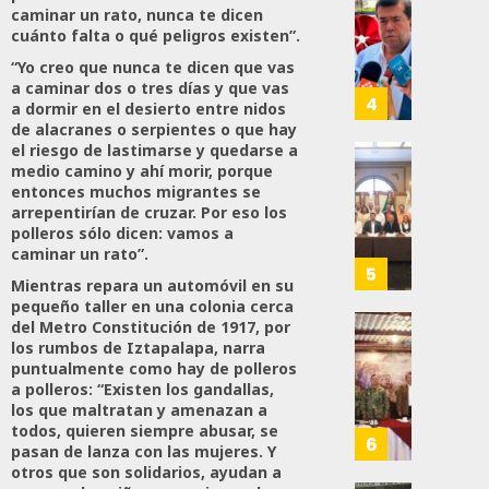
Trabaj
El
caminar un rato, nunca te dicen
0
Para
Siguie
cuánto falta o qué peligros existen”.
Nueva
Reto
110
“Yo creo que nunca te dicen que vas
Econo
Del
a caminar dos o tres días y que vas
T-
4
a dormir en el desierto entre nidos
JULIO
MEC
de alacranes o serpientes o que hay
28,
Es
el riesgo de lastimarse y quedarse a
2026
Que
medio camino y ahí morir, porque
Busca
0
entonces muchos migrantes se
Méxic
Catem
arrepentirían de cruzar. Por eso los
Produz
Mayor
159
polleros sólo dicen: vamos a
Más
Repres
caminar un rato”.
Y
En
5
Mientras repara un automóvil en su
Mejor:
Elecci
pequeño taller en una colonia cerca
Haces
Del
del Metro Constitución de 1917, por
2027:
Refuer
los rumbos de Iztapalapa, narra
JULIO
Haces
Seguri
puntualmente como hay de polleros
24,
a polleros: “Existen los gandallas,
En
2026
los que maltratan y amenazan a
JULIO
Zacate
21,
0
todos, quieren siempre abusar, se
Con
6
2026
pasan de lanza con las mujeres. Y
Más
107
otros que son solidarios, ayudan a
0
De