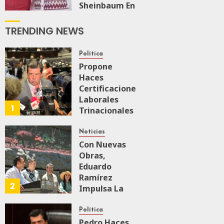
Sheinbaum En
El Recorrido
De
TRENDING NEWS
Supervisión
Del Tren
Política
Maya De
Propone
Carga
Haces
JULIO 18, 2026
Certificaciones
0
155
Laborales
1
Trinacionales
Para Preparar
A México Para
Noticias
Nueva
Con Nuevas
Economía
Obras,
Eduardo
Ramírez
AGOSTO 5, 2026
2
0
52
Impulsa La
Transformación
Integral Del
Política
ZooMAT
Pedro Haces