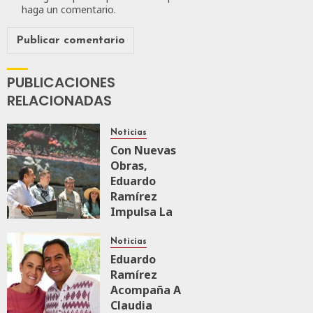
haga un comentario.
PUBLICACIONES
RELACIONADAS
Noticias
Con Nuevas
Obras,
Eduardo
Ramírez
Impulsa La
Transformación
Integral Del
Noticias
ZooMAT
Eduardo
Ramírez
JULIO 28, 2026
Acompaña A
0
110
Claudia