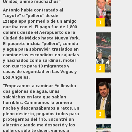
Haces
Unidos, ánimo muchachos”.
Certif
Antonio había contratado al
Labora
“coyote” o “pollero” desde
Trinac
Iztapalapa por medio de un amigo
1
que iba con él. El pago fue de 1,800
Para
dólares desde el Aeropuerto de la
Prepar
Ciudad de México hasta Nueva York.
A
Con
El paquete incluía “pollero”, comida
Méxic
Nueva
y agua para sobrevivir, traslados en
Para
Obras,
camionetas escondidos en cajuelas
Nueva
Eduard
y hacinados como sardinas, motel
Econo
con cuarto para 10 migrantes y
Ramír
2
casas de seguridad en Las Vegas y
Impul
Los Ángeles.
AGOSTO
La
5, 2026
“Empezamos a caminar. Yo llevaba
Transf
Pedro
dos galones de agua, unas
Integr
Haces
0
salchichas en lata que sabían
Del
Propo
52
horribles. Caminamos la primera
ZooMA
Agend
noche y descansábamos a ratos. En
Para
3
pleno desierto, pegados todos para
JULIO
Prepar
protegernos del frío. Encontré un
28,
alacrán cuando me desperté y los
A
2026
polleros sólo te dicen: vamos a