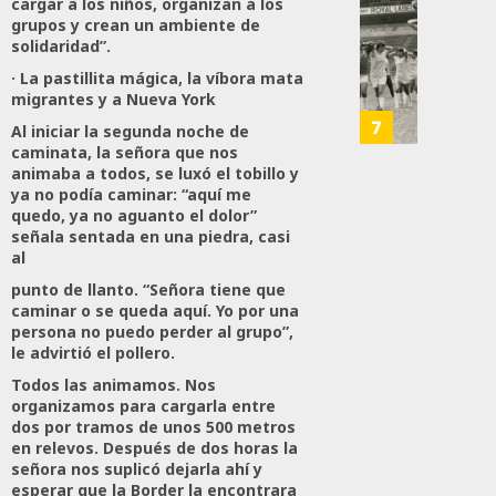
cargar a los niños, organizan a los
400
IBERO
grupos y crean un ambiente de
142
Eleme
solidaridad”.
Resgu
Del
La
· La pastillita mágica, la víbora mata
Ejércit
Memor
migrantes y a Nueva York
Mexic
Del
7
Al iniciar la segunda noche de
Y
Primer
caminata, la señora que nos
La
Mundia
animaba a todos, se luxó el tobillo y
Guardi
Femeni
ya no podía caminar: “aquí me
quedo, ya no aguanto el dolor”
Nacio
Que
señala sentada en una piedra, casi
Llenó
al
JULIO
El
19,
punto de llanto. “Señora tiene que
Estadi
2026
caminar o se queda aquí. Yo por una
Aztec
persona no puedo perder al grupo”,
0
le advirtió el pollero.
JULIO
169
19,
Todos las animamos. Nos
2026
organizamos para cargarla entre
dos por tramos de unos 500 metros
0
en relevos. Después de dos horas la
señora nos suplicó dejarla ahí y
207
esperar que la Border la encontrara