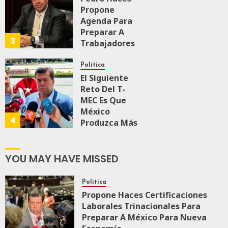
Propone
JULIO 28, 2026
Agenda Para
0
110
Preparar A
3
Trabajadores
Para Nueva
Economía
Política
El Siguiente
JULIO 28, 2026
Reto Del T-
0
159
MEC Es Que
México
4
Produzca Más
Y Mejor:
Haces
YOU MAY HAVE MISSED
JULIO 24, 2026
0
107
Política
Propone Haces Certificaciones
Laborales Trinacionales Para
Preparar A México Para Nueva