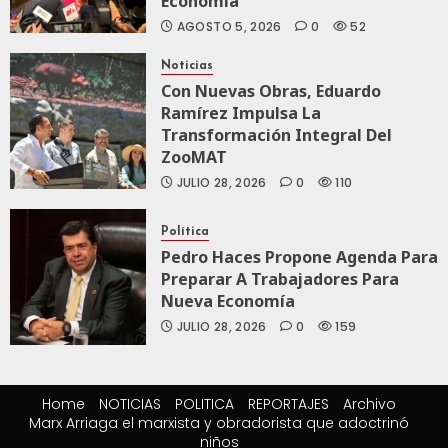
Economía
AGOSTO 5, 2026
0
52
Noticias
Con Nuevas Obras, Eduardo
Ramírez Impulsa La
Transformación Integral Del
ZooMAT
JULIO 28, 2026
0
110
Política
Pedro Haces Propone Agenda Para
Preparar A Trabajadores Para
Nueva Economía
JULIO 28, 2026
0
159
Home
NOTICIAS
POLITICA
REPORTAJES
Archivo
Marx Arriaga el marxista y obradorista que adoctrinó
niños