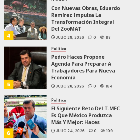
Noticias
Con Nuevas Obras, Eduardo
Ramírez Impulsa La
Transformación Integral
Del ZooMAT
4
JULIO 28, 2026
0
118
Política
Pedro Haces Propone
Agenda Para Preparar A
Trabajadores Para Nueva
Economía
5
JULIO 28, 2026
0
164
Política
El Siguiente Reto Del T-MEC
Es Que México Produzca
Más Y Mejor: Haces
JULIO 24, 2026
0
109
6