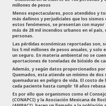
millones de pesos
Menos espectaculares, poco atendidos y to
más dañinos y perjudiciales que los sismos 
estos fenómenos, se presentan con mayor fr
más de 28 mil incendios urbanos en el país,
personas.
Las pérdidas económicas reportadas son, s
los 5 mil millones de pesos anuales, y solo 
un seguro. En materia ambiental no se cuen
aportaciones de toneladas de bióxido de ca
Además, y según datos proporcionados por
Quemados, esta atiende un mínimo de dos s
quemaduras en peligro de vida. El costo de 
cada paciente hasta cumplir 18 años rebasa 
Es por ello que organismos como el Consej
(CONAPCI) y la Asociación Mexicana de Roc
(AMRACI), hacen un llamado a la población a