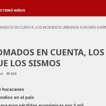
OCTRINÓ NIÑOS
MADOS EN CUENTA, LOS INCENDIOS URBANOS SON MÁS DAÑI
OMADOS EN CUENTA, LO
E LOS SISMOS
609
AD
y huracanes
endios en el país
causaron pérdidas económicas por 5 mil