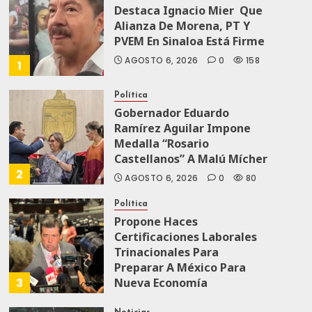
Destaca Ignacio Mier Que
Alianza De Morena, PT Y
PVEM En Sinaloa Está Firme
AGOSTO 6, 2026
0
158
1
Política
Gobernador Eduardo
Ramírez Aguilar Impone
Medalla “Rosario
Castellanos” A Malú Mícher
2
AGOSTO 6, 2026
0
80
Política
Propone Haces
Certificaciones Laborales
Trinacionales Para
Preparar A México Para
3
Nueva Economía
AGOSTO 5, 2026
0
71