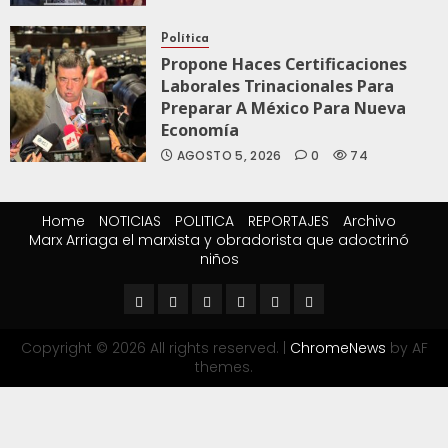
Política
Propone Haces Certificaciones
Laborales Trinacionales Para
Preparar A México Para Nueva
Economía
AGOSTO 5, 2026
0
74
Home
NOTICIAS
POLITICA
REPORTAJES
Archivo
Marx Arriaga el marxista y obradorista que adoctrinó
niños
Copyright © 2026 All rights reserved.
|
ChromeNews
by AF
themes.