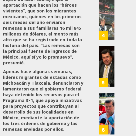
aportación que hacen los “héroes
A
Con
86
vivientes”, que son los migrantes
Méxic
Nueva
mexicanos, quienes en los primeros
Para
Obras,
seis meses del año enviaron
Nueva
Eduard
remesas a sus familiares 16 mil 845
Econo
Ramír
millones de dólares, el monto más
4
alto que se ha registrado en toda la
Impul
historia del país. “Las remesas son
AGOSTO
La
la principal fuente de ingresos de
5, 2026
Transf
Pedro
México, aquí sí yo lo promuevo”,
Integr
Haces
0
presumió.
Del
Propo
74
Apenas hace algunas semanas,
ZooMA
Agend
lideres migrantes de estados como
Para
5
Michoacán y Tlaxcala, denunciaron y
JULIO
Prepar
lamentaron que el gobierno federal
28,
A
haya detenido los recursos para el
2026
Programa 3×1, que apoya iniciativas
Trabaj
El
para proyectos que contribuyan al
0
Para
Siguie
desarrollo de sus localidades en
Nueva
Reto
122
México, mediante la aportación de
Econo
Del
los tres órdenes de gobierno y las
T-
remesas enviadas por ellos.
6
JULIO
MEC