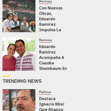
Noticias
Con Nuevas
Obras,
Eduardo
Ramírez
Impulsa La
Transformación
Integral Del
Noticias
ZooMAT
Eduardo
Ramírez
JULIO 28, 2026
Acompaña A
0
122
Claudia
Sheinbaum En
El Recorrido
De
TRENDING NEWS
Supervisión
Del Tren
Política
Maya De
Destaca
Carga
Ignacio Mier
JULIO 18, 2026
Que Alianza