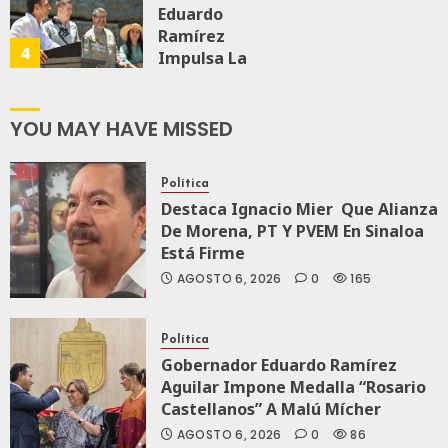
Eduardo
Ramírez
AGOSTO 5, 2026
4
0
74
Impulsa La
Transformación
Integral Del
ZooMAT
YOU MAY HAVE MISSED
JULIO 28, 2026
0
122
Política
Destaca Ignacio Mier Que Alianza
De Morena, PT Y PVEM En Sinaloa
Está Firme
AGOSTO 6, 2026
0
165
Política
Gobernador Eduardo Ramírez
Aguilar Impone Medalla “Rosario
Castellanos” A Malú Mícher
AGOSTO 6, 2026
0
86