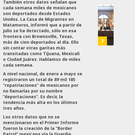
También otros datos señalan que
28,
Es
cada semana miles de mexicanos
2026
Que
Busca
son deportados desde Estados
0
Méxic
Unidos. La Casa de Migrantes en
Catem
Matamoros, informó que a partir de
Produz
Mayor
166
julio se ha detectado, sólo en esa
Más
Repres
frontera con Brownsville, Texas,
Y
En
7
más de cien deportados al día. Ello
Mejor:
Elecci
sin contar otras garitas más
Haces
Del
transitadas como Tijuana, Mexicali
o Ciudad Juárez. Hablamos de miles
2027:
cada semana.
JULIO
Haces
24,
A nivel nacional, de enero a mayo se
2026
registraron un total de 89 mil 185
JULIO
21,
0
“repatriaciones” de mexicanos por
2026
no llamarlas por su nombre
111
“deportaciones”. Es decir, la
0
tendencia más alta en los últimos
148
tres años.
Los otros datos que no se
mencionaron en el Primer Informe
fueron la creación de la “Border
Patrol” mexicana vía la Guardia