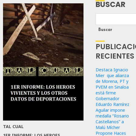
BUSCAR
Buscar
PUBLICAC
RECIENTES
Destaca Ignacio
Mier que alianza
de Morena, PT y
PVEM en Sinaloa
está firme
Gobernador
Eduardo Ramírez
Aguilar impone
medalla “Rosario
Castellanos” a
TAL CUAL
Malú Mícher
Propone Haces
1ER INFORME: LOS HEROES