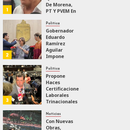
0
159
De Morena,
1
PT Y PVEM En
Sinaloa Está
Firme
Política
Gobernador
Eduardo
AGOSTO 6, 2026
0
165
Ramírez
Aguilar
2
Impone
Medalla
“Rosario
Política
Castellanos”
Propone
A
Haces
Malú Mícher
Certificaciones
Laborales
3
Trinacionales
AGOSTO 6, 2026
0
86
Para Preparar
A México Para
Noticias
Nueva
Con Nuevas
Economía
Obras,