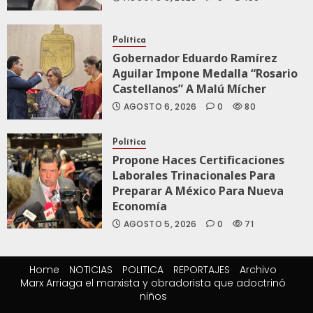
Política
Gobernador Eduardo Ramírez
Aguilar Impone Medalla “Rosario
Castellanos” A Malú Mícher
AGOSTO 6, 2026
0
80
Política
Propone Haces Certificaciones
Laborales Trinacionales Para
Preparar A México Para Nueva
Economía
AGOSTO 5, 2026
0
71
Home
NOTICIAS
POLITICA
REPORTAJES
Archivo
Marx Arriaga el marxista y obradorista que adoctrinó
niños