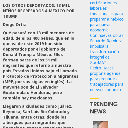
certificaciones
LOS OTROS DEPORTADOS: 13 MIL
laborales
NIÑOS REGRESADOS A MEXICO POR
trinacionales para
TRUMP
preparar a México
para nueva
Diego Ortiz
economía
Qué pasará con 13 mil menores de
Con nuevas obras,
edad, de ellos 400 bebés, que en lo
Eduardo Ramírez
que va de este 2019 han sido
impulsa la
deportados por el gobierno de
transformación
Donald Trump a México. Ellos
integral del
forman parte de los 51 mil
ZooMAT
migrantes que retornó a nuestro
Pedro Haces
país Estados Unidos bajo el llamado
propone agenda
Protocolo de Protección a Migrantes
para preparar a
(MPP, por sus siglas en inglés). La
trabajadores para
mayoría son de El Salvador,
nueva economía
Guatemala u Honduras, pero
también hay mexicanos.
TRENDING
Llegaron a ciudades como Juárez,
NEWS
Reynosa, San Luis Rio Colorado y
Tijuana, entre otras, donde los
albergues para migrantes que
financian y operan organizaciones