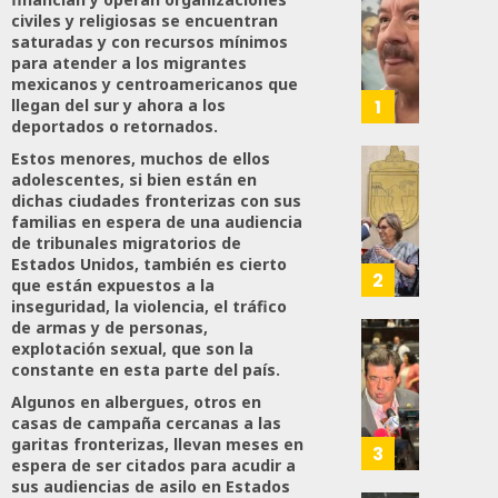
Desta
civiles y religiosas se encuentran
Ignaci
saturadas y con recursos mínimos
Mier
para atender a los migrantes
Que
mexicanos y centroamericanos que
Alianz
1
llegan del sur y ahora a los
De
deportados o retornados.
Moren
Estos menores, muchos de ellos
PT
Gober
adolescentes, si bien están en
Y
Eduard
dichas ciudades fronterizas con sus
familias en espera de una audiencia
PVEM
Ramír
de tribunales migratorios de
En
Aguila
Estados Unidos, también es cierto
Sinalo
Impon
2
que están expuestos a la
Está
Medall
inseguridad, la violencia, el tráfico
Firme
“Rosar
de armas y de personas,
Castel
explotación sexual, que son la
Propo
constante en esta parte del país.
AGOSTO
A
Haces
6, 2026
Malú M
Certif
Algunos en albergues, otros en
Labora
0
casas de campaña cercanas a las
garitas fronterizas, llevan meses en
AGOSTO
Trinac
3
159
6, 2026
espera de ser citados para acudir a
Para
sus audiencias de asilo en Estados
Prepar
0