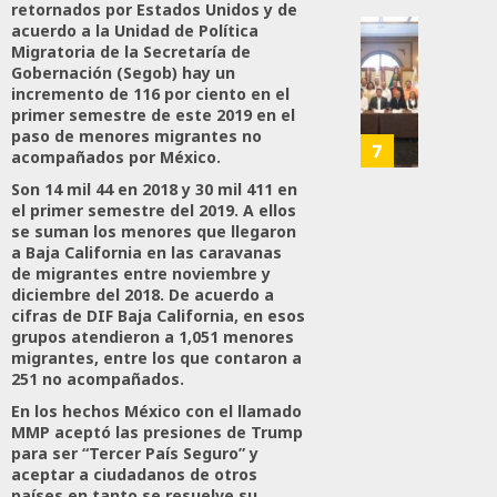
retornados por Estados Unidos y de
28,
Es
2026
acuerdo a la Unidad de Política
Que
Busca
Migratoria de la Secretaría de
0
Méxic
Catem
Gobernación (Segob) hay un
Produz
incremento de 116 por ciento en el
Mayor
165
primer semestre de este 2019 en el
Más
Repres
paso de menores migrantes no
Y
En
7
acompañados por México.
Mejor:
Elecci
Son 14 mil 44 en 2018 y 30 mil 411 en
Haces
Del
el primer semestre del 2019. A ellos
2027:
se suman los menores que llegaron
JULIO
Haces
a Baja California en las caravanas
24,
de migrantes entre noviembre y
2026
JULIO
diciembre del 2018. De acuerdo a
21,
0
cifras de DIF Baja California, en esos
2026
grupos atendieron a 1,051 menores
109
migrantes, entre los que contaron a
0
251 no acompañados.
145
En los hechos México con el llamado
MMP aceptó las presiones de Trump
para ser “Tercer País Seguro” y
aceptar a ciudadanos de otros
países en tanto se resuelve su