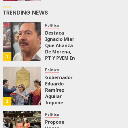
El Recorrido
De
TRENDING NEWS
Supervisión
Del Tren
Política
Maya De
Destaca
Carga
Ignacio Mier
JULIO 18, 2026
Que Alianza
0
158
De Morena,
1
PT Y PVEM En
Sinaloa Está
Firme
Política
Gobernador
Eduardo
AGOSTO 6, 2026
0
159
Ramírez
Aguilar
2
Impone
Medalla
“Rosario
Política
Castellanos”
Propone
A