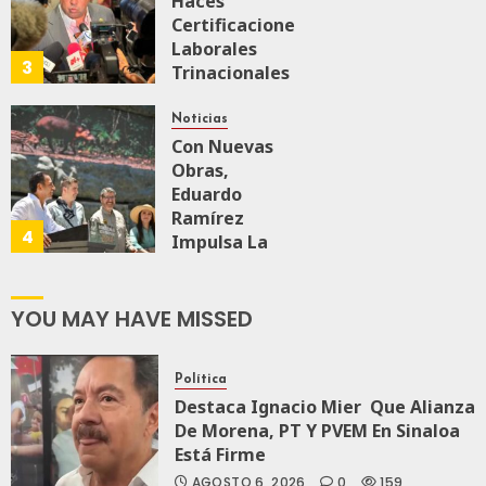
Haces
Malú Mícher
Certificaciones
Laborales
3
Trinacionales
AGOSTO 6, 2026
0
80
Para Preparar
A México Para
Noticias
Nueva
Con Nuevas
Economía
Obras,
Eduardo
Ramírez
AGOSTO 5, 2026
4
0
71
Impulsa La
Transformación
Integral Del
ZooMAT
YOU MAY HAVE MISSED
JULIO 28, 2026
0
119
Política
Destaca Ignacio Mier Que Alianza
De Morena, PT Y PVEM En Sinaloa
Está Firme
AGOSTO 6, 2026
0
159