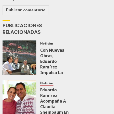
PUBLICACIONES
RELACIONADAS
Noticias
Con Nuevas
Obras,
Eduardo
Ramírez
Impulsa La
Transformación
Integral Del
Noticias
ZooMAT
Eduardo
Ramírez
JULIO 28, 2026
Acompaña A
0
119
Claudia
Sheinbaum En