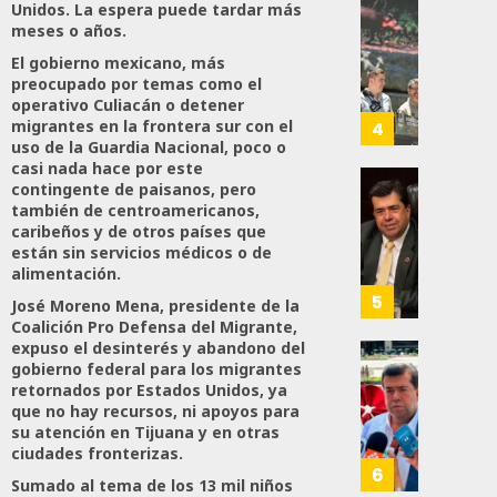
Unidos. La espera puede tardar más
A
Con
meses o años.
80
Méxic
Nueva
El gobierno mexicano, más
Para
Obras,
preocupado por temas como el
Nueva
Eduard
operativo Culiacán o detener
Econo
Ramír
migrantes en la frontera sur con el
4
Impul
uso de la Guardia Nacional, poco o
casi nada hace por este
AGOSTO
La
5, 2026
contingente de paisanos, pero
Transf
Pedro
también de centroamericanos,
Integr
Haces
0
caribeños y de otros países que
Del
Propo
están sin servicios médicos o de
71
ZooMA
Agend
alimentación.
Para
5
José Moreno Mena, presidente de la
JULIO
Prepar
Coalición Pro Defensa del Migrante,
28,
A
expuso el desinterés y abandono del
2026
Trabaj
gobierno federal para los migrantes
El
0
retornados por Estados Unidos, ya
Para
Siguie
que no hay recursos, ni apoyos para
Nueva
Reto
119
su atención en Tijuana y en otras
Econo
Del
ciudades fronterizas.
T-
6
Sumado al tema de los 13 mil niños
JULIO
MEC