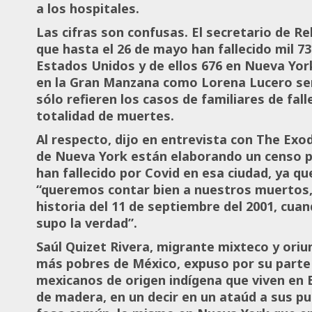
a los hospitales.
Las cifras son confusas. El secretario de R
que hasta el 26 de mayo han fallecido mil 7
Estados Unidos y de ellos 676 en Nueva Yor
en la Gran Manzana como Lorena Lucero señ
sólo refieren los casos de familiares de fal
totalidad de muertes.
Al respecto, dijo en entrevista con The Exo
de Nueva York están elaborando un censo p
han fallecido por Covid en esa ciudad, ya que
“queremos contar bien a nuestros muertos, 
historia del 11 de septiembre del 2001, cua
supo la verdad”.
Saúl Quizet Rivera, migrante mixteco y ori
más pobres de México, expuso por su parte
mexicanos de origen indígena que viven en 
de madera, en un decir en un ataúd a sus p