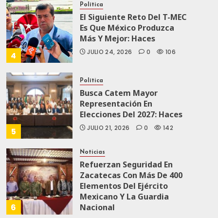
Política
El Siguiente Reto Del T-MEC
Es Que México Produzca
Más Y Mejor: Haces
JULIO 24, 2026
0
106
4
Política
Busca Catem Mayor
Representación En
Elecciones Del 2027: Haces
JULIO 21, 2026
0
142
5
Noticias
Refuerzan Seguridad En
Zacatecas Con Más De 400
Elementos Del Ejército
Mexicano Y La Guardia
6
Nacional