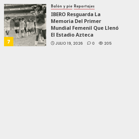
JULIO 19, 2026
0
169
Balón y pie
Reportajes
IBERO Resguarda La
Memoria Del Primer
Mundial Femenil Que Llenó
El Estadio Azteca
7
JULIO 19, 2026
0
205