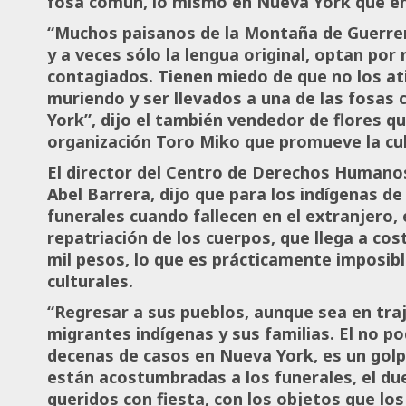
fosa común, lo mismo en Nueva York que en
“Muchos paisanos de la Montaña de Guerrer
y a veces sólo la lengua original, optan por 
contagiados. Tienen miedo de que no los at
muriendo y ser llevados a una de las fosas
York”, dijo el también vendedor de flores q
organización Toro Miko que promueve la cul
El director del Centro de Derechos Humanos
Abel Barrera, dijo que para los indígenas d
funerales cuando fallecen en el extranjero
repatriación de los cuerpos, que llega a cost
mil pesos, lo que es prácticamente imposibl
culturales.
“Regresar a sus pueblos, aunque sea en traj
migrantes indígenas y sus familias. El no p
decenas de casos en Nueva York, es un gol
están acostumbradas a los funerales, el duel
queridos con fiesta, con los objetos que lo