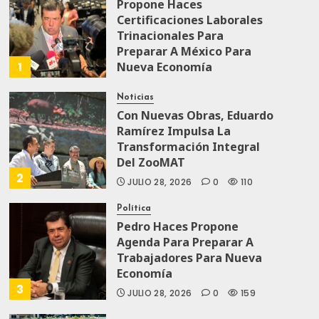
Propone Haces
Certificaciones Laborales
Trinacionales Para
Preparar A México Para
1
Nueva Economía
AGOSTO 5, 2026
0
37
Noticias
Con Nuevas Obras, Eduardo
Ramírez Impulsa La
Transformación Integral
Del ZooMAT
2
JULIO 28, 2026
0
110
Política
Pedro Haces Propone
Agenda Para Preparar A
Trabajadores Para Nueva
Economía
3
JULIO 28, 2026
0
159