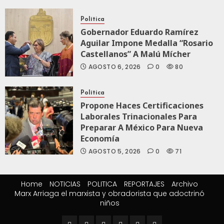
Política
Gobernador Eduardo Ramírez
Aguilar Impone Medalla “Rosario
Castellanos” A Malú Mícher
AGOSTO 6, 2026
0
80
Política
Propone Haces Certificaciones
Laborales Trinacionales Para
Preparar A México Para Nueva
Economía
AGOSTO 5, 2026
0
71
Home
NOTICIAS
POLITICA
REPORTAJES
Archivo
Marx Arriaga el marxista y obradorista que adoctrinó
niños