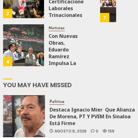
Malú Mícher
Certificaciones
Produz
Mayor
164
Laborales
Más
Repres
3
Trinacionales
AGOSTO 6, 2026
Y
En
7
0
80
Para Preparar
Mejor:
Elecci
A México Para
Haces
Noticias
Del
Nueva
Con Nuevas
2027:
Economía
Obras,
JULIO
Haces
24,
Eduardo
2026
Ramírez
AGOSTO 5, 2026
JULIO
4
21,
0
0
71
Impulsa La
2026
Transformación
109
0
Integral Del
ZooMAT
YOU MAY HAVE MISSED
145
JULIO 28, 2026
0
119
Política
Destaca Ignacio Mier Que Alianza
De Morena, PT Y PVEM En Sinaloa
Está Firme
AGOSTO 6, 2026
0
159