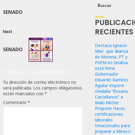
Buscar
SENADO
PUBLICAC
RECIENTES
Next
Destaca Ignacio
SENADO
Mier que alianza
de Morena, PT y
PVEM en Sinaloa
está firme
Deja Un Comentario
Gobernador
Eduardo Ramírez
Tu dirección de correo electrónico no
Aguilar impone
será publicada.
Los campos obligatorios
medalla “Rosario
están marcados con
*
Castellanos” a
Comentario
*
Malú Mícher
Propone Haces
certificaciones
laborales
trinacionales para
preparar a México