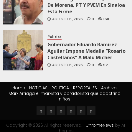
De Morena, PT Y PVEM En Sinaloa
Está Firme
AGOSTO 6, 2026
0
168
Política
Gobernador Eduardo Ramírez
Aguilar Impone Medalla “Rosario
Castellanos” A Malú Mícher
AGOSTO 6, 2026
0
92
Home
NOTICIAS
POLITICA
REPORTAJES
Archivo
Marx Arriaga el marxista y obradorista que adoctrinó
niños
Copyright © 2026 All rights reserved.
|
ChromeNews
by AF
themes.