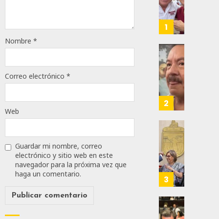
De
Moren
Afirma
1
De
Nombre
*
Bill
O’Reill
Desta
Y
Ignaci
Correo electrónico
*
Recha
Mier
Interv
Que
Alianz
2
AGOSTO
De
Web
8, 2026
Moren
PT
Gober
0
Y
Eduard
Guardar mi nombre, correo
87
PVEM
Ramír
electrónico y sitio web en este
navegador para la próxima vez que
En
Aguila
haga un comentario.
Sinalo
Impon
3
Está
Medall
Firme
“Rosar
Castel
Propo
AGOSTO