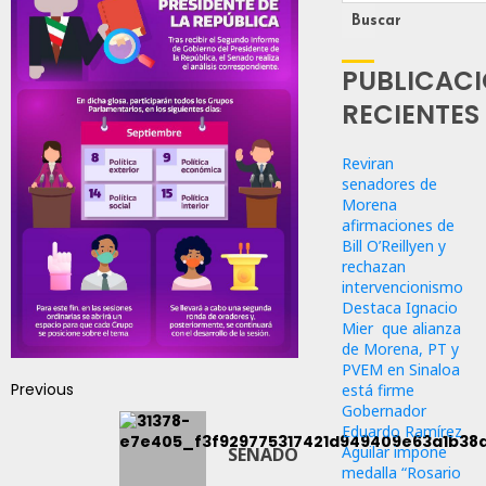
Buscar
PUBLICAC
RECIENTES
Reviran
senadores de
Morena
afirmaciones de
Bill O’Reillyen y
rechazan
intervencionismo
Destaca Ignacio
Mier que alianza
de Morena, PT y
PVEM en Sinaloa
Previous
está firme
Gobernador
Eduardo Ramírez
Aguilar impone
SENADO
medalla “Rosario