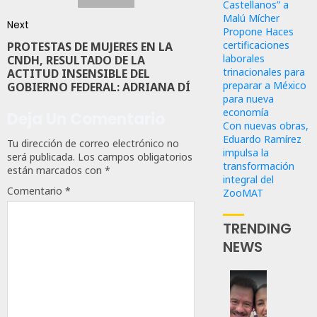
Castellanos” a
Malú Mícher
Next
Propone Haces
certificaciones
PROTESTAS DE MUJERES EN LA
laborales
CNDH, RESULTADO DE LA
trinacionales para
ACTITUD INSENSIBLE DEL
preparar a México
GOBIERNO FEDERAL: ADRIANA DÍ
para nueva
economía
Deja Un Comentario
Con nuevas obras,
Eduardo Ramírez
Tu dirección de correo electrónico no
impulsa la
será publicada.
Los campos obligatorios
transformación
están marcados con
*
integral del
Comentario
*
ZooMAT
TRENDING
NEWS
Revira
Senado