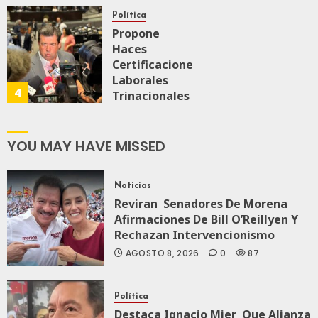
Medalla
“Rosario
Política
Castellanos”
Propone
A
Haces
Malú Mícher
Certificaciones
Laborales
4
Trinacionales
AGOSTO 6, 2026
0
92
Para Preparar
A México Para
Nueva
YOU MAY HAVE MISSED
Economía
Noticias
AGOSTO 5, 2026
Reviran Senadores De Morena
0
82
Afirmaciones De Bill O’Reillyen Y
Rechazan Intervencionismo
AGOSTO 8, 2026
0
87
Política
Destaca Ignacio Mier Que Alianza