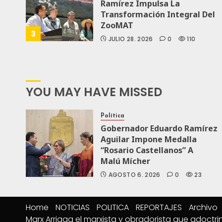
Ramírez Impulsa La
Transformación Integral Del
ZooMAT
3
JULIO 28, 2026
0
110
YOU MAY HAVE MISSED
Política
Gobernador Eduardo Ramírez
Aguilar Impone Medalla
“Rosario Castellanos” A
Malú Mícher
AGOSTO 6, 2026
0
23
Home
NOTICIAS
POLITICA
REPORTAJES
Archivo
Marx Arriaga el marxista y obradorista que adoctri