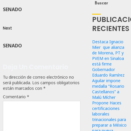
Buscar
SENADO
PUBLICAC
RECIENTES
Next
Destaca Ignacio
SENADO
Mier que alianza
de Morena, PT y
PVEM en Sinaloa
está firme
Deja Un Comentario
Gobernador
Eduardo Ramírez
Tu dirección de correo electrónico no
Aguilar impone
será publicada.
Los campos obligatorios
medalla “Rosario
están marcados con
*
Castellanos” a
Comentario
*
Malú Mícher
Propone Haces
certificaciones
laborales
trinacionales para
preparar a México
para nueva