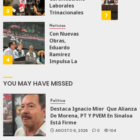
Mayor
160
Laborales
Más
Repres
3
Trinacionales
AGOSTO 6, 2026
Y
En
7
0
35
Para Preparar
Mejor:
Elecci
A México Para
Haces
Noticias
Del
Nueva
Con Nuevas
2027:
Economía
Obras,
JULIO
Haces
24,
Eduardo
2026
Ramírez
AGOSTO 5, 2026
JULIO
4
21,
0
0
64
Impulsa La
2026
Transformación
108
0
Integral Del
ZooMAT
YOU MAY HAVE MISSED
143
JULIO 28, 2026
0
111
Política
Destaca Ignacio Mier Que Alianza
De Morena, PT Y PVEM En Sinaloa
Está Firme
AGOSTO 6, 2026
0
104