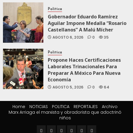
Política
Gobernador Eduardo Ramírez
Aguilar Impone Medalla “Rosario
Castellanos” A Malú Mícher
AGOSTO 6, 2026
0
35
Política
Propone Haces Certificaciones
Laborales Trinacionales Para
Preparar A México Para Nueva
Economía
AGOSTO 5, 2026
0
64
Home
NOTICIAS
POLITICA
REPORTAJES
Archivo
Marx Arriaga el marxista y obradorista que adoctrinó
niños