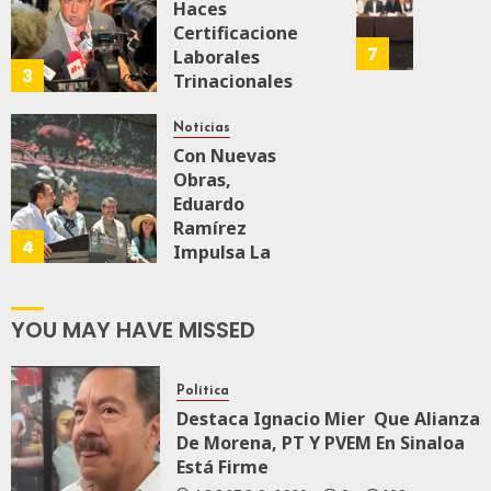
Mayor
166
A
Haces
Más
Repres
Malú Mícher
Certificaciones
Y
En
7
Laborales
Mejor:
Elecci
3
Trinacionales
AGOSTO 6, 2026
Haces
Del
0
83
Para Preparar
2027:
A México Para
Noticias
JULIO
Haces
Nueva
Con Nuevas
24,
2026
Economía
Obras,
JULIO
Eduardo
21,
0
2026
Ramírez
AGOSTO 5, 2026
4
111
0
73
Impulsa La
0
Transformación
146
Integral Del
ZooMAT
YOU MAY HAVE MISSED
JULIO 28, 2026
0
122
Política
Destaca Ignacio Mier Que Alianza
De Morena, PT Y PVEM En Sinaloa
Está Firme