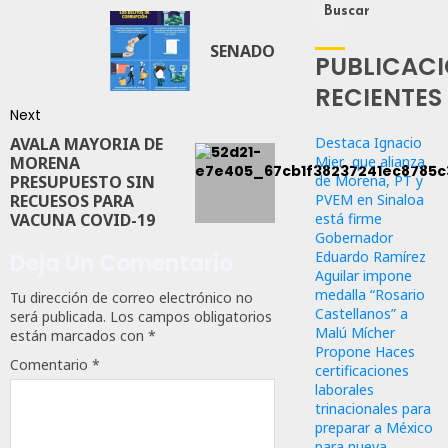
Buscar
SENADO
PUBLICAC
RECIENTES
Next
Destaca Ignacio
AVALA MAYORIA DE
Mier que alianza
MORENA
de Morena, PT y
PRESUPUESTO SIN
PVEM en Sinaloa
RECUESOS PARA
está firme
VACUNA COVID-19
Gobernador
Eduardo Ramírez
Deja Un Comentario
Aguilar impone
medalla “Rosario
Tu dirección de correo electrónico no
Castellanos” a
será publicada.
Los campos obligatorios
Malú Mícher
están marcados con
*
Propone Haces
Comentario
*
certificaciones
laborales
trinacionales para
preparar a México
para nueva