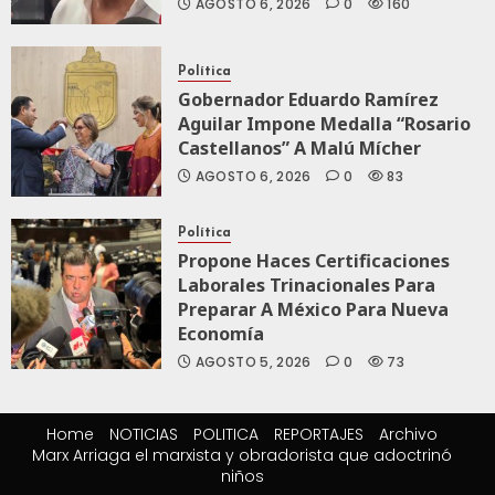
AGOSTO 6, 2026
0
160
Política
Gobernador Eduardo Ramírez
Aguilar Impone Medalla “Rosario
Castellanos” A Malú Mícher
AGOSTO 6, 2026
0
83
Política
Propone Haces Certificaciones
Laborales Trinacionales Para
Preparar A México Para Nueva
Economía
AGOSTO 5, 2026
0
73
Home
NOTICIAS
POLITICA
REPORTAJES
Archivo
Marx Arriaga el marxista y obradorista que adoctrinó
niños