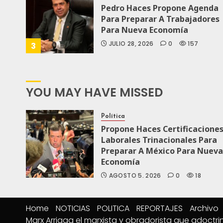
Pedro Haces Propone Agenda
Para Preparar A Trabajadores
Para Nueva Economía
JULIO 28, 2026
0
157
3
YOU MAY HAVE MISSED
Política
Propone Haces Certificacione
Laborales Trinacionales Para
Preparar A México Para Nueva
Economía
AGOSTO 5, 2026
0
18
Home
NOTICIAS
POLITICA
REPORTAJES
Archivo
Marx Arriaga el marxista y obradorista que adoctri