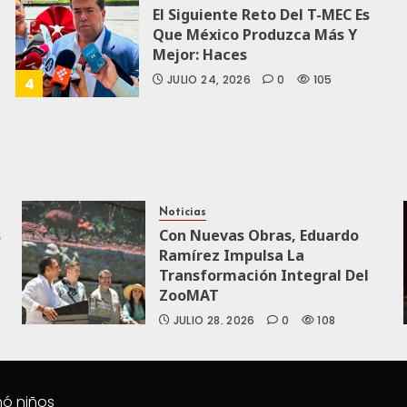
El Siguiente Reto Del T-MEC Es
Que México Produzca Más Y
Mejor: Haces
JULIO 24, 2026
0
105
4
Noticias
s
Con Nuevas Obras, Eduardo
Ramírez Impulsa La
Transformación Integral Del
ZooMAT
JULIO 28, 2026
0
108
nó niños