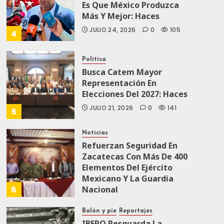
Es Que México Produzca
Más Y Mejor: Haces
JULIO 24, 2026
0
105
4
Política
Busca Catem Mayor
Representación En
Elecciones Del 2027: Haces
JULIO 21, 2026
0
141
5
Noticias
Refuerzan Seguridad En
Zacatecas Con Más De 400
Elementos Del Ejército
Mexicano Y La Guardia
6
Nacional
JULIO 19, 2026
0
167
Balón y pie
Reportajes
IBERO Resguarda La