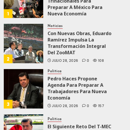
Trinacionales Para
Preparar A México Para
1
Nueva Economía
AGOSTO 5, 2026
0
18
Noticias
Con Nuevas Obras, Eduardo
Ramírez Impulsa La
Transformación Integral
Del ZooMAT
2
JULIO 28, 2026
0
108
Política
Pedro Haces Propone
Agenda Para Preparar A
Trabajadores Para Nueva
Economía
3
JULIO 28, 2026
0
157
Política
El Siguiente Reto Del T-MEC