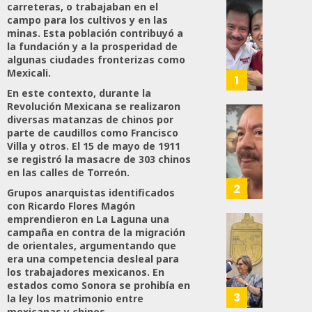
carreteras, o trabajaban en el
Revira
campo para los cultivos y en las
Senado
minas. Esta población contribuyó a
De
la fundación y a la prosperidad de
algunas ciudades fronterizas como
Moren
Mexicali.
Afirma
1
De
En este contexto, durante la
Revolución Mexicana se realizaron
Bill
diversas matanzas de chinos por
O’Reill
Desta
parte de caudillos como Francisco
Y
Ignaci
Villa y otros. El 15 de mayo de 1911
Recha
Mier
se registró la masacre de 303 chinos
Interv
Que
en las calles de Torreón.
Alianz
2
Grupos anarquistas identificados
AGOSTO
De
con Ricardo Flores Magón
8, 2026
Moren
emprendieron en La Laguna una
PT
campaña en contra de la migración
Gober
0
de orientales, argumentando que
Y
Eduard
57
era una competencia desleal para
PVEM
Ramír
los trabajadores mexicanos. En
En
Aguila
estados como Sonora se prohibía en
Sinalo
Impon
3
la ley los matrimonio entre
Está
Medall
mexicanas y chinos.