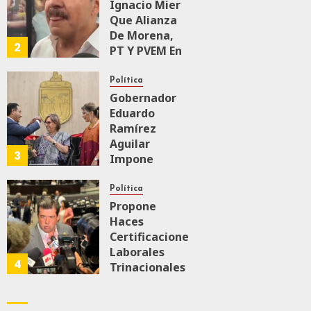
Ignacio Mier
Que Alianza
AGOSTO 8, 2026
0
57
De Morena,
2
PT Y PVEM En
Sinaloa Está
Firme
Política
Gobernador
Eduardo
AGOSTO 6, 2026
0
167
Ramírez
Aguilar
3
Impone
Medalla
“Rosario
Política
Castellanos”
Propone
A
Haces
Malú Mícher
Certificaciones
Laborales
4
Trinacionales
AGOSTO 6, 2026
0
88
Para Preparar
A México Para