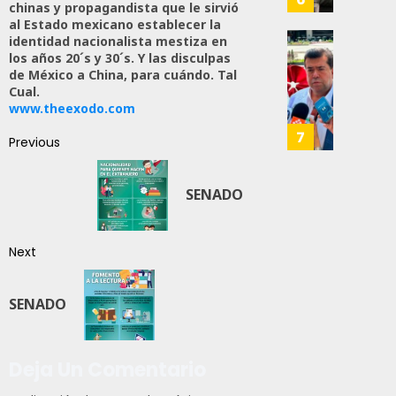
chinas y propagandista que le sirvió
JULIO
Prepar
al Estado mexicano establecer la
28,
A
2026
identidad nacionalista mestiza en
Trabaj
El
los años 20´s y 30´s. Y las disculpas
0
Para
Siguie
de México a China, para cuándo. Tal
Cual.
Nueva
Reto
125
www.theexodo.com
Econo
Del
T-
7
Previous
JULIO
MEC
28,
Es
2026
Que
SENADO
0
Méxic
Produz
168
Más
Next
Y
Mejor:
SENADO
Haces
JULIO
24,
Deja Un Comentario
2026