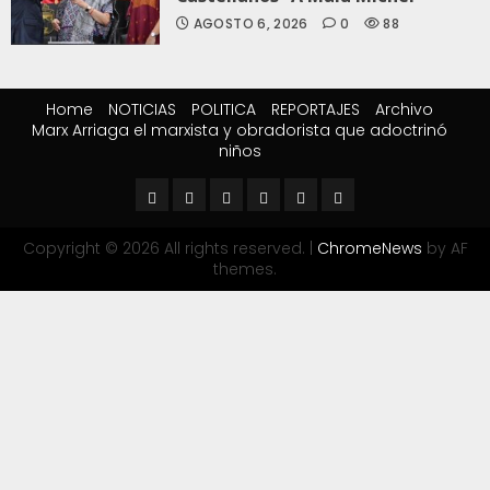
AGOSTO 6, 2026
0
88
Home
NOTICIAS
POLITICA
REPORTAJES
Archivo
Marx Arriaga el marxista y obradorista que adoctrinó
niños
Copyright © 2026 All rights reserved.
|
ChromeNews
by AF
themes.