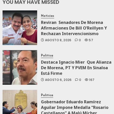
Nueva
YOU MAY HAVE MISSED
Economía
Noticias
AGOSTO 5, 2026
Reviran Senadores De Morena
0
78
Afirmaciones De Bill O’Reillyen Y
Rechazan Intervencionismo
AGOSTO 8, 2026
0
57
Política
Destaca Ignacio Mier Que Alianza
De Morena, PT Y PVEM En Sinaloa
Está Firme
AGOSTO 6, 2026
0
167
Política
Gobernador Eduardo Ramírez
Aguilar Impone Medalla “Rosario
Castellanos” A Malú Mícher