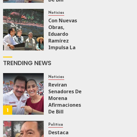
O’Reillyen Y
Rechazan
Noticias
Intervencionismo
Con Nuevas
Obras,
Eduardo
AGOSTO 8, 2026
0
57
Ramírez
Impulsa La
Transformación
Integral Del
TRENDING NEWS
ZooMAT
JULIO 28, 2026
Noticias
0
125
Reviran
Senadores De
Morena
Afirmaciones
1
De Bill
O’Reillyen Y
Rechazan
Política
Intervencionismo
Destaca