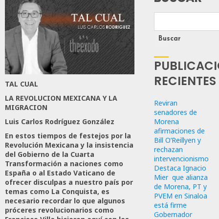
Buscar
PUBLICAC
RECIENTES
TAL CUAL
LA REVOLUCION MEXICANA Y LA
Reviran
MIGRACION
senadores de
Luis Carlos Rodríguez González
Morena
afirmaciones de
En estos tiempos de festejos por la
Bill O’Reillyen y
Revolución Mexicana y la insistencia
rechazan
del Gobierno de la Cuarta
intervencionismo
Transformación a naciones como
Destaca Ignacio
España o al Estado Vaticano de
Mier que alianza
ofrecer disculpas a nuestro país por
de Morena, PT y
temas como La Conquista, es
PVEM en Sinaloa
necesario recordar lo que algunos
está firme
próceres revolucionarios como
Gobernador