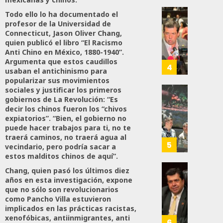
Firme
“Rosar
Todo ello lo ha documentado el
Castel
Propo
profesor de la Universidad de
AGOSTO
A
Haces
Connecticut, Jason Oliver Chang,
6, 2026
Malú M
quien publicó el libro “El Racismo
Certif
Anti Chino en México, 1880-1940”.
Labora
0
Argumenta que estos caudillos
AGOSTO
Trinac
4
167
usaban el antichinismo para
6, 2026
Para
popularizar sus movimientos
Prepar
0
sociales y justificar los primeros
A
Con
gobiernos de La Revolución: “Es
88
Méxic
decir los chinos fueron los “chivos
Nueva
expiatorios”. “Bien, el gobierno no
Para
Obras,
puede hacer trabajos para ti, no te
Nueva
Eduard
traerá caminos, no traerá agua al
Econo
Ramír
5
vecindario, pero podría sacar a
Impul
estos malditos chinos de aquí”.
AGOSTO
La
Chang, quien pasó los últimos diez
5, 2026
Transf
Pedro
años en esta investigación, expone
Integr
Haces
0
que no sólo son revolucionarios
Del
Propo
como Pancho Villa estuvieron
78
ZooMA
implicados en las prácticas racistas,
Agend
xenofóbicas, antiinmigrantes, anti
Para
6