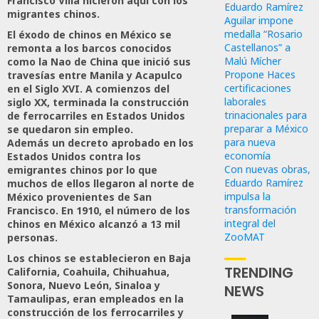
Francisco Villa hicieron aquí con los
Eduardo Ramírez
migrantes chinos.
Aguilar impone
medalla “Rosario
El éxodo de chinos en México se
Castellanos” a
remonta a los barcos conocidos
Malú Mícher
como la Nao de China que inició sus
Propone Haces
travesías entre Manila y Acapulco
certificaciones
en el Siglo XVI. A comienzos del
laborales
siglo XX, terminada la construcción
trinacionales para
de ferrocarriles en Estados Unidos
preparar a México
se quedaron sin empleo.
para nueva
Además un decreto aprobado en los
economía
Estados Unidos contra los
Con nuevas obras,
emigrantes chinos por lo que
Eduardo Ramírez
muchos de ellos llegaron al norte de
impulsa la
México provenientes de San
transformación
Francisco. En 1910, el número de los
integral del
chinos en México alcanzó a 13 mil
ZooMAT
personas.
Los chinos se establecieron en Baja
TRENDING
California, Coahuila, Chihuahua,
Sonora, Nuevo León, Sinaloa y
NEWS
Tamaulipas, eran empleados en la
construcción de los ferrocarriles y