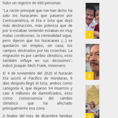
hubo un registro de 660 personas.
Revira
“La razón principal que me han dicho ha
sido los huracanes que pasaron por
Senado
Centroamérica, el Eta e Iota que dejó
De
más destrucción, más pobreza que de
Moren
por si estaban teniendo estaban en muy
Afirma
1
malas condiciones, la criminalidad sigue,
De
pero dijeron que los huracanes (…) se
Bill
quedaron sin empleo, sin casa, los
campos destruidos por las cosechas. La
O’Reill
Desta
migración es por cambio climático, esto
Y
Ignaci
también influye en sus decisiones”,
Recha
Mier
indicó Joaquín Mich Frank, misionero.
Interv
Que
El 4 de noviembre del 2020 el huracán
Alianz
2
Eta azotó el Pacífico de Honduras, 9
AGOSTO
De
días después llegó el Iota, ambos como
8, 2026
Moren
categoría 4, que dejaron 94 muertos y
PT
Gober
0
casi 4 millones de damnificados, esto
Y
como consecuencia del cambio
Eduard
40
climático que ha afectado
PVEM
Ramír
principalmente esa zona.
En
Aguila
Sinalo
Impon
A finales del mes de diciembre familias
3