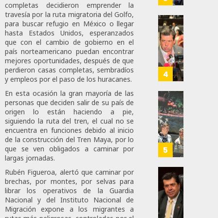
completas decidieron emprender la
Está
Medall
travesía por la ruta migratoria del Golfo,
Firme
“Rosar
para buscar refugio en México o llegar
Castel
Propo
hasta Estados Unidos, esperanzados
AGOSTO
A
Haces
que con el cambio de gobierno en el
6, 2026
Malú M
Certif
país norteamericano puedan encontrar
mejores oportunidades, después de que
Labora
0
perdieron casas completas, sembradíos
AGOSTO
Trinac
4
165
6, 2026
y empleos por el paso de los huracanes.
Para
Prepar
En esta ocasión la gran mayoría de las
0
personas que deciden salir de su país de
A
Con
86
origen lo están haciendo a pie,
Méxic
Nueva
siguiendo la ruta del tren, el cual no se
Para
Obras,
encuentra en funciones debido al inicio
Nueva
Eduard
de la construcción del Tren Maya, por lo
Econo
Ramír
que se ven obligados a caminar por
5
largas jornadas.
Impul
AGOSTO
La
Rubén Figueroa, alertó que caminar por
5, 2026
Transf
Pedro
brechas, por montes, por selvas para
Integr
librar los operativos de la Guardia
Haces
0
Nacional y del Instituto Nacional de
Del
Propo
74
Migración expone a los migrantes a
ZooMA
Agend