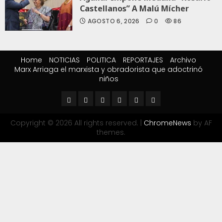
Castellanos” A Malú Mícher
AGOSTO 6, 2026
0
86
Home
NOTICIAS
POLITICA
REPORTAJES
Archivo
Marx Arriaga el marxista y obradorista que adoctrinó
niños
Copyright © 2026 All rights reserved.
|
ChromeNews
by AF
themes.