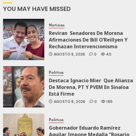
A México Para
Nueva
YOU MAY HAVE MISSED
Economía
Noticias
AGOSTO 5, 2026
Reviran Senadores De Morena
0
74
Afirmaciones De Bill O’Reillyen Y
Rechazan Intervencionismo
AGOSTO 8, 2026
0
40
Política
Destaca Ignacio Mier Que Alianza
De Morena, PT Y PVEM En Sinaloa
Está Firme
AGOSTO 6, 2026
0
165
Política
Gobernador Eduardo Ramírez
Aguilar Impone Medalla “Rosario