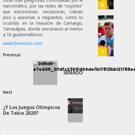
rutas más peligrosas, controladas por el
Para
6
narcotráfico, por las redes de “coyotes”
JULIO
Prepar
que extorsionan, secuestran, cobran
28,
A
piso y asesinan a migrantes, como lo
2026
ocurrido en la masacre de Camargo,
Trabaj
El
0
Tamaulipas, donde asesinaron al menos
Para
Siguie
a 16 guatemaltecos.
Nueva
Reto
122
Econo
www.theexodo.com
Del
T-
7
Previous
JULIO
MEC
28,
Es
2026
Que
SENADO
0
Méxic
Produz
166
Más
Next
Y
Mejor:
¿Y Los Juegos Olímpicos
Haces
De Tokio 2020?
JULIO
24,
Deja Un Comentario
2026