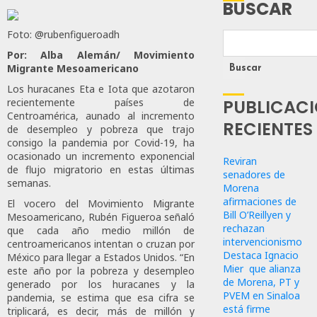
BUSCAR
Foto: @rubenfigueroadh
Por: Alba Alemán/ Movimiento
Migrante Mesoamericano
Buscar
Los huracanes Eta e Iota que azotaron
recientemente países de
PUBLICAC
Centroamérica, aunado al incremento
RECIENTES
de desempleo y pobreza que trajo
consigo la pandemia por Covid-19, ha
ocasionado un incremento exponencial
Reviran
de flujo migratorio en estas últimas
senadores de
semanas.
Morena
afirmaciones de
El vocero del Movimiento Migrante
Bill O’Reillyen y
Mesoamericano, Rubén Figueroa señaló
rechazan
que cada año medio millón de
intervencionismo
centroamericanos intentan o cruzan por
Destaca Ignacio
México para llegar a Estados Unidos. “En
Mier que alianza
este año por la pobreza y desempleo
de Morena, PT y
generado por los huracanes y la
PVEM en Sinaloa
pandemia, se estima que esa cifra se
está firme
triplicará, es decir, más de millón y