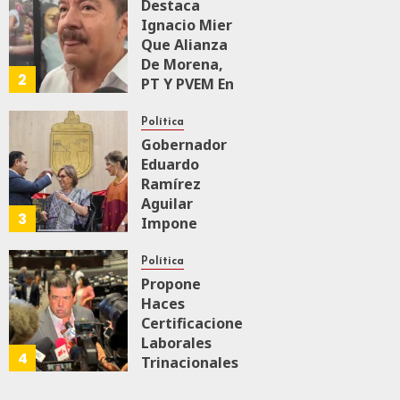
Intervencionismo
Destaca
Ignacio Mier
Que Alianza
AGOSTO 8, 2026
0
40
De Morena,
2
PT Y PVEM En
Sinaloa Está
Firme
Política
Gobernador
Eduardo
AGOSTO 6, 2026
0
165
Ramírez
Aguilar
3
Impone
Medalla
“Rosario
Política
Castellanos”
Propone
A
Haces
Malú Mícher
Certificaciones
Laborales
4
Trinacionales
AGOSTO 6, 2026
0
86
Para Preparar