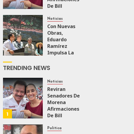
De Bill
O’Reillyen Y
Rechazan
Noticias
Intervencionismo
Con Nuevas
Obras,
Eduardo
AGOSTO 8, 2026
0
40
Ramírez
Impulsa La
Transformación
Integral Del
TRENDING NEWS
ZooMAT
JULIO 28, 2026
Noticias
0
122
Reviran
Senadores De
Morena
Afirmaciones
1
De Bill
O’Reillyen Y
Rechazan
Política