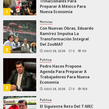
Trinacionales Para
Preparar A México Para
1
Nueva Economía
AGOSTO 5, 2026
0
39
Noticias
Con Nuevas Obras, Eduardo
Ramírez Impulsa La
Transformación Integral
Del ZooMAT
2
JULIO 28, 2026
0
110
Política
Pedro Haces Propone
Agenda Para Preparar A
Trabajadores Para Nueva
Economía
3
JULIO 28, 2026
0
159
Política
El Siguiente Reto Del T-MEC