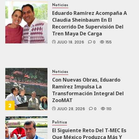
Noticias
Eduardo Ramírez Acompaña A
Claudia Sheinbaum En El
Recorrido De Supervisión Del
Tren Maya De Carga
JULIO 18, 2026
0
155
Noticias
Con Nuevas Obras, Eduardo
Ramírez Impulsa La
Transformación Integral Del
ZooMAT
2
JULIO 28, 2026
0
110
Política
El Siguiente Reto Del T-MEC Es
Que México Produzca Más Y