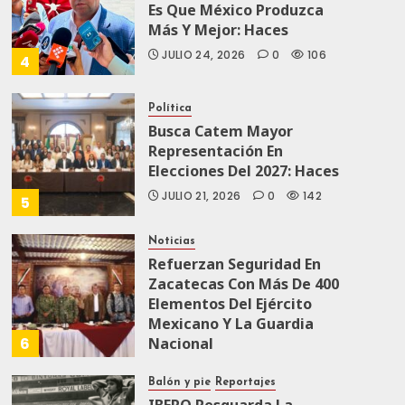
Es Que México Produzca
Más Y Mejor: Haces
JULIO 24, 2026
0
106
4
Política
Busca Catem Mayor
Representación En
Elecciones Del 2027: Haces
JULIO 21, 2026
0
142
5
Noticias
Refuerzan Seguridad En
Zacatecas Con Más De 400
Elementos Del Ejército
Mexicano Y La Guardia
6
Nacional
JULIO 19, 2026
0
169
Balón y pie
Reportajes
IBERO Resguarda La