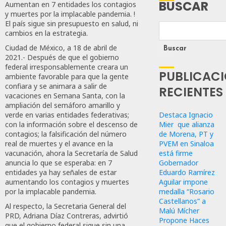
BUSCAR
Aumentan en 7 entidades los contagios
y muertes por la implacable pandemia. !
El país sigue sin presupuesto en salud, ni
cambios en la estrategia.
Ciudad de México, a 18 de abril de
Buscar
2021.- Después de que el gobierno
federal irresponsablemente creara un
PUBLICAC
ambiente favorable para que la gente
confiara y se animara a salir de
RECIENTES
vacaciones en Semana Santa, con la
ampliación del semáforo amarillo y
Destaca Ignacio
verde en varias entidades federativas;
Mier que alianza
con la información sobre el descenso de
de Morena, PT y
contagios; la falsificación del número
PVEM en Sinaloa
real de muertes y el avance en la
está firme
vacunación, ahora la Secretaría de Salud
Gobernador
anuncia lo que se esperaba: en 7
Eduardo Ramírez
entidades ya hay señales de estar
Aguilar impone
aumentando los contagios y muertes
medalla “Rosario
por la implacable pandemia.
Castellanos” a
Al respecto, la Secretaria General del
Malú Mícher
PRD, Adriana Díaz Contreras, advirtió
Propone Haces
que el gobierno federal sigue sin una