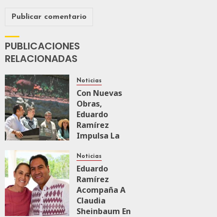
PUBLICACIONES
RELACIONADAS
Noticias
Con Nuevas
Obras,
Eduardo
Ramírez
Impulsa La
Transformación
Integral Del
Noticias
ZooMAT
Eduardo
Ramírez
JULIO 28, 2026
Acompaña A
0
110
Claudia
Sheinbaum En