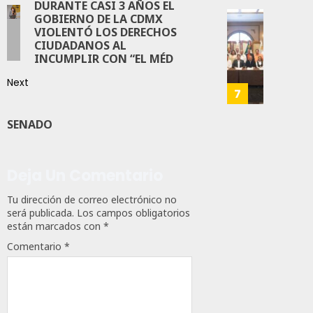
DURANTE CASI 3 AÑOS EL
28,
Es
2026
GOBIERNO DE LA CDMX
Que
Busca
VIOLENTÓ LOS DERECHOS
0
Méxic
Catem
CIUDADANOS AL
Produz
INCUMPLIR CON “EL MÉD
Mayor
159
Más
Repres
Next
Y
En
7
Mejor:
Elecci
Haces
Del
SENADO
2027:
JULIO
Haces
24,
2026
Deja Un Comentario
JULIO
21,
0
Tu dirección de correo electrónico no
2026
será publicada.
Los campos obligatorios
107
0
están marcados con
*
Comentario
*
142