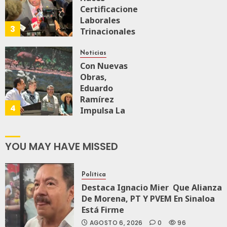
Malú Mícher
Certificaciones
Laborales
3
Trinacionales
AGOSTO 6, 2026
0
32
Para Preparar
A México Para
Noticias
Nueva
Con Nuevas
Economía
Obras,
Eduardo
Ramírez
AGOSTO 5, 2026
4
0
59
Impulsa La
Transformación
Integral Del
ZooMAT
YOU MAY HAVE MISSED
JULIO 28, 2026
0
110
Política
Destaca Ignacio Mier Que Alianza
De Morena, PT Y PVEM En Sinaloa
Está Firme
AGOSTO 6, 2026
0
96