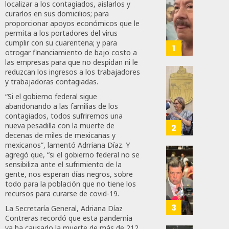
Desta
localizar a los contagiados, aislarlos y
Ignaci
curarlos en sus domicilios; para
Mier
proporcionar apoyos económicos que le
permita a los portadores del virus
Que
cumplir con su cuarentena; y para
Alianz
1
otrogar financiamiento de bajo costo a
De
las empresas para que no despidan ni le
Moren
reduzcan los ingresos a los trabajadores
PT
Gober
y trabajadoras contagiadas.
Y
Eduard
“Si el gobierno federal sigue
PVEM
Ramír
abandonando a las familias de los
En
Aguila
contagiados, todos sufriremos una
Sinalo
Impon
nueva pesadilla con la muerte de
2
Está
decenas de miles de mexicanas y
Medall
mexicanos”, lamentó Adrriana Díaz. Y
Firme
“Rosar
agregó que, “si el gobierno federal no se
Castel
Propo
sensibiliza ante el sufrimiento de la
AGOSTO
A
Haces
gente, nos esperan días negros, sobre
6, 2026
Malú M
Certif
todo para la población que no tiene los
Labora
0
recursos para curarse de covid-19.
AGOSTO
Trinac
3
La Secretaría General, Adriana Díaz
96
6, 2026
Para
Contreras recordó que esta pandemia
Prepar
ya ha causado la muerte de más de 212
0