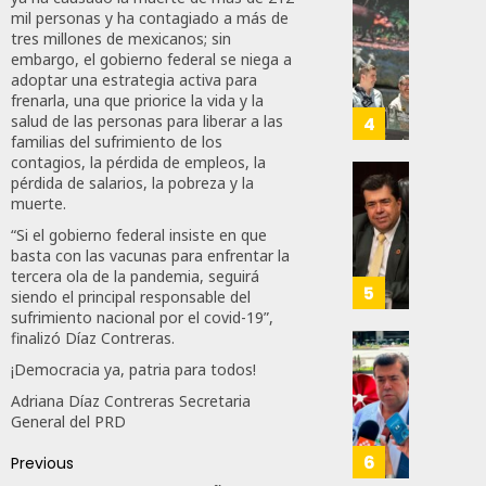
mil personas y ha contagiado a más de
A
Con
32
tres millones de mexicanos; sin
Méxic
Nueva
embargo, el gobierno federal se niega a
Para
Obras,
adoptar una estrategia activa para
Nueva
Eduard
frenarla, una que priorice la vida y la
Econo
Ramír
salud de las personas para liberar a las
4
Impul
familias del sufrimiento de los
contagios, la pérdida de empleos, la
AGOSTO
La
5, 2026
pérdida de salarios, la pobreza y la
Transf
Pedro
muerte.
Integr
Haces
0
“Si el gobierno federal insiste en que
Del
Propo
59
basta con las vacunas para enfrentar la
ZooMA
Agend
tercera ola de la pandemia, seguirá
Para
5
siendo el principal responsable del
JULIO
Prepar
sufrimiento nacional por el covid-19”,
28,
A
finalizó Díaz Contreras.
2026
Trabaj
El
¡Democracia ya, patria para todos!
0
Para
Siguie
Adriana Díaz Contreras Secretaria
Nueva
Reto
110
General del PRD
Econo
Del
T-
6
Previous
JULIO
MEC