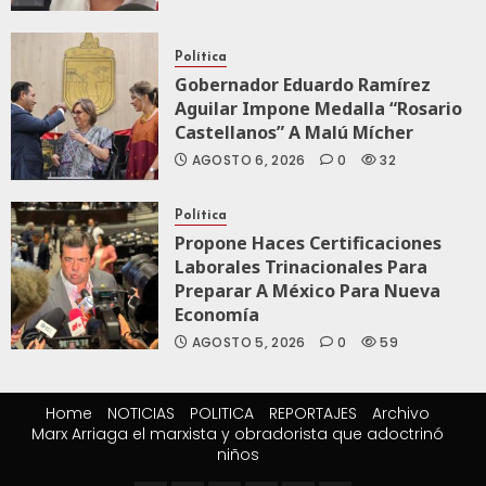
Política
Gobernador Eduardo Ramírez
Aguilar Impone Medalla “Rosario
Castellanos” A Malú Mícher
AGOSTO 6, 2026
0
32
Política
Propone Haces Certificaciones
Laborales Trinacionales Para
Preparar A México Para Nueva
Economía
AGOSTO 5, 2026
0
59
Home
NOTICIAS
POLITICA
REPORTAJES
Archivo
Marx Arriaga el marxista y obradorista que adoctrinó
niños