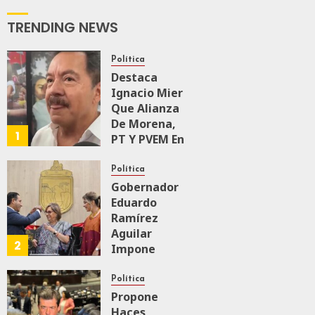
El Recorrido
De
TRENDING NEWS
Supervisión
Del Tren
Política
Maya De
Destaca
Carga
Ignacio Mier
JULIO 18, 2026
Que Alianza
0
155
De Morena,
1
PT Y PVEM En
Sinaloa Está
Firme
Política
Gobernador
Eduardo
AGOSTO 6, 2026
0
96
Ramírez
Aguilar
2
Impone
Medalla
“Rosario
Política
Castellanos”
Propone
A
Haces