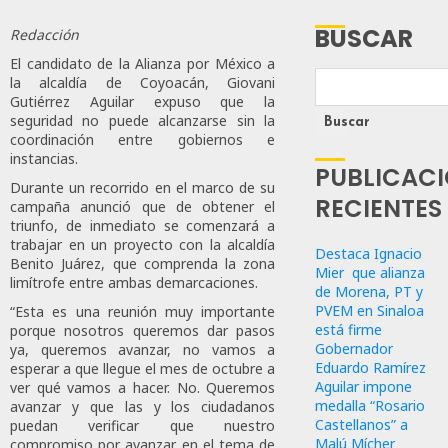
BUSCAR
Redacción
El candidato de la Alianza por México a
la alcaldía de Coyoacán, Giovani
Gutiérrez Aguilar expuso que la
seguridad no puede alcanzarse sin la
Buscar
coordinación entre gobiernos e
instancias.
PUBLICAC
Durante un recorrido en el marco de su
RECIENTES
campaña anunció que de obtener el
triunfo, de inmediato se comenzará a
trabajar en un proyecto con la alcaldía
Destaca Ignacio
Benito Juárez, que comprenda la zona
Mier que alianza
limítrofe entre ambas demarcaciones.
de Morena, PT y
PVEM en Sinaloa
“Esta es una reunión muy importante
está firme
porque nosotros queremos dar pasos
Gobernador
ya, queremos avanzar, no vamos a
Eduardo Ramírez
esperar a que llegue el mes de octubre a
Aguilar impone
ver qué vamos a hacer. No. Queremos
medalla “Rosario
avanzar y que las y los ciudadanos
Castellanos” a
puedan verificar que nuestro
Malú Mícher
compromiso por avanzar en el tema de