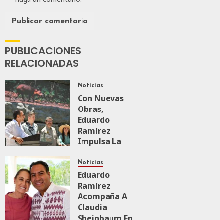
PUBLICACIONES
RELACIONADAS
Noticias
Con Nuevas
Obras,
Eduardo
Ramírez
Impulsa La
Transformación
Integral Del
Noticias
ZooMAT
Eduardo
Ramírez
JULIO 28, 2026
Acompaña A
0
122
Claudia
Sheinbaum En