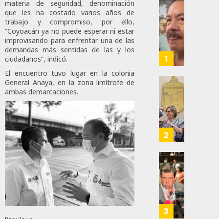
materia de seguridad, denominación
que les ha costado varios años de
Desta
trabajo y compromiso, por ello,
Ignaci
“Coyoacán ya no puede esperar ni estar
Mier
improvisando para enfrentar una de las
Que
demandas más sentidas de las y los
Alianz
1
ciudadanos”, indicó.
De
El encuentro tuvo lugar en la colonia
Moren
General Anaya, en la zona limítrofe de
PT
Gober
ambas demarcaciones.
Y
Eduard
PVEM
Ramír
En
Aguila
Sinalo
Impon
2
Está
Medall
Firme
“Rosar
Castel
Propo
AGOSTO
A
Haces
6, 2026
Malú M
Certif
Labora
0
AGOSTO
Trinac
3
165
6, 2026