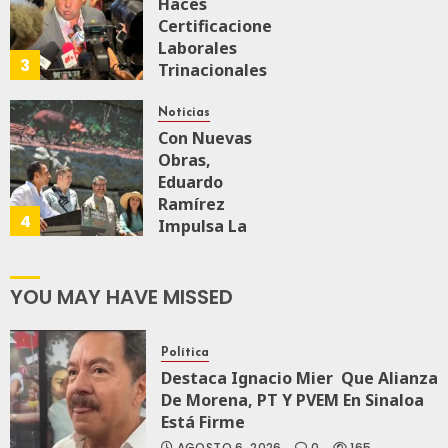
A
Haces
Malú Mícher
Certificaciones
Laborales
3
Trinacionales
AGOSTO 6, 2026
0
86
Para Preparar
A México Para
Noticias
Nueva
Con Nuevas
Economía
Obras,
Eduardo
Ramírez
AGOSTO 5, 2026
4
0
74
Impulsa La
Transformación
Integral Del
ZooMAT
YOU MAY HAVE MISSED
JULIO 28, 2026
0
122
Política
Destaca Ignacio Mier Que Alianza
De Morena, PT Y PVEM En Sinaloa
Está Firme
AGOSTO 6, 2026
0
165