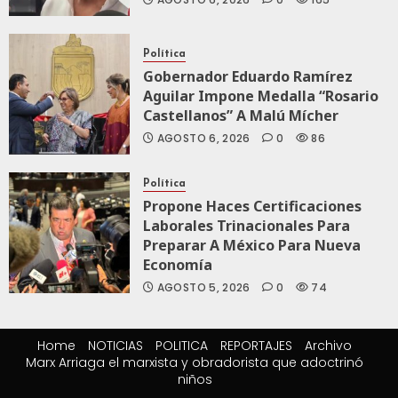
Política
Gobernador Eduardo Ramírez
Aguilar Impone Medalla “Rosario
Castellanos” A Malú Mícher
AGOSTO 6, 2026
0
86
Política
Propone Haces Certificaciones
Laborales Trinacionales Para
Preparar A México Para Nueva
Economía
AGOSTO 5, 2026
0
74
Home
NOTICIAS
POLITICA
REPORTAJES
Archivo
Marx Arriaga el marxista y obradorista que adoctrinó
niños