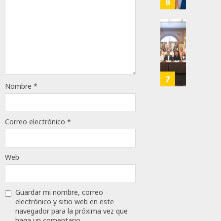
6
JULIO
MEC
28,
Es
2026
Que
Busca
0
Méxic
Catem
Produz
Mayor
166
Más
Repres
Y
En
7
Mejor:
Nombre
*
Elecci
Haces
Del
2027:
JULIO
Haces
Correo electrónico
*
24,
2026
JULIO
21,
0
2026
Web
111
0
148
Guardar mi nombre, correo
electrónico y sitio web en este
navegador para la próxima vez que
haga un comentario.