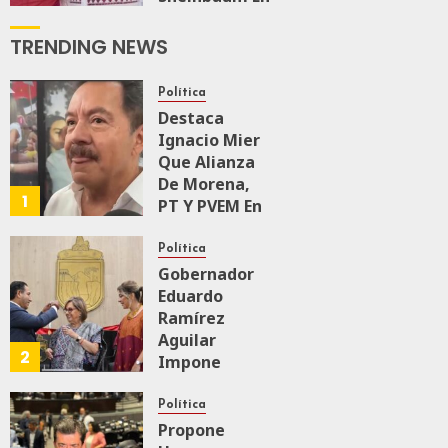
El Recorrido
De
TRENDING NEWS
Supervisión
Del Tren
Política
Maya De
Destaca
Carga
Ignacio Mier
JULIO 18, 2026
Que Alianza
0
159
De Morena,
1
PT Y PVEM En
Sinaloa Está
Firme
Política
Gobernador
Eduardo
AGOSTO 6, 2026
0
165
Ramírez
Aguilar
2
Impone
Medalla
“Rosario
Política
Castellanos”
Propone