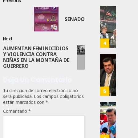
Para
Previous
Prepar
0
A
Con
86
SENADO
Méxic
Nueva
Para
Obras,
Nueva
Eduard
Next
Econo
Ramír
4
AUMENTAN FEMINICIDIOS
Impul
Y VIOLENCIA CONTRA
AGOSTO
La
5, 2026
NIÑAS EN LA MONTAÑA DE
Transf
Pedro
GUERRERO
Integr
Haces
0
Del
Propo
Deja Un Comentario
74
ZooMA
Agend
Para
Tu dirección de correo electrónico no
5
JULIO
Prepar
será publicada.
Los campos obligatorios
28,
están marcados con
*
A
2026
Trabaj
El
Comentario
*
0
Para
Siguie
Nueva
Reto
122
Econo
Del
T-