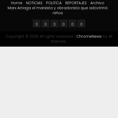
Home
NOTICIAS
POLITICA
REPORTAJES
Archivo
Marx Arriaga el marxista y obradorista que adoctrinó
niños
Copyright © 2026 All rights reserved.
|
ChromeNews
by AF
themes.