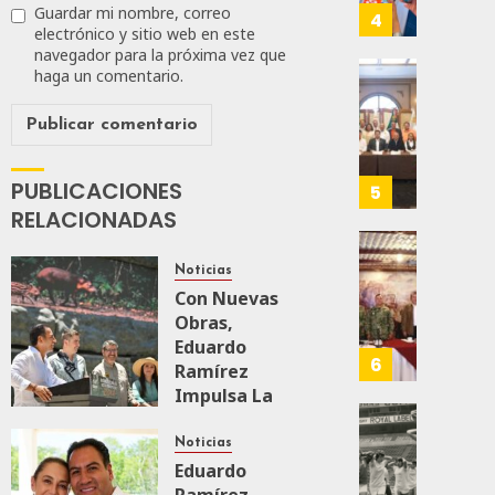
Guardar mi nombre, correo
T-
4
electrónico y sitio web en este
JULIO
MEC
28,
navegador para la próxima vez que
Es
2026
haga un comentario.
Que
Busca
0
Méxic
Catem
Produz
Mayor
159
Más
Repres
Y
En
PUBLICACIONES
5
Mejor:
Elecci
RELACIONADAS
Haces
Del
2027:
Refuer
Noticias
JULIO
Haces
Seguri
Con Nuevas
24,
En
2026
Obras,
JULIO
Zacate
Eduardo
21,
0
Con
6
2026
Ramírez
Más
106
Impulsa La
0
De
Transformación
400
IBERO
142
Integral Del
Noticias
Eleme
Resgu
ZooMAT
Eduardo
Del
La
Ramírez