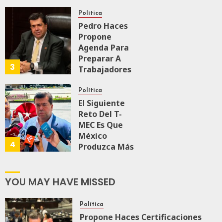
Transformación
Integral Del
Política
ZooMAT
Pedro Haces
Propone
JULIO 28, 2026
Agenda Para
0
110
Preparar A
3
Trabajadores
Para Nueva
Economía
Política
El Siguiente
JULIO 28, 2026
Reto Del T-
0
159
MEC Es Que
México
4
Produzca Más
Y Mejor:
Haces
YOU MAY HAVE MISSED
JULIO 24, 2026
0
106
Política
Propone Haces Certificaciones