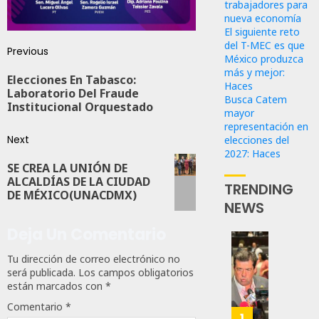
trabajadores para
nueva economía
El siguiente reto
del T-MEC es que
Previous
México produzca
más y mejor:
Elecciones En Tabasco:
Haces
Laboratorio Del Fraude
Busca Catem
Institucional Orquestado
mayor
representación en
Next
elecciones del
2027: Haces
SE CREA LA UNIÓN DE
ALCALDÍAS DE LA CIUDAD
TRENDING
DE MÉXICO(UNACDMX)
NEWS
Deja Un Comentario
Propo
Tu dirección de correo electrónico no
Haces
será publicada.
Los campos obligatorios
Certif
están marcados con
*
Labora
Comentario
*
Trinac
1