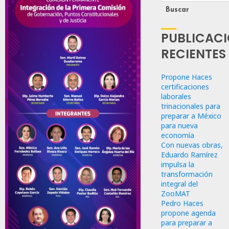
Buscar
PUBLICAC
RECIENTES
Propone Haces
certificaciones
laborales
trinacionales para
preparar a México
para nueva
economía
Con nuevas obras,
Eduardo Ramírez
impulsa la
transformación
integral del
ZooMAT
Pedro Haces
propone agenda
para preparar a