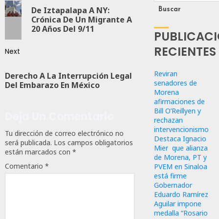
De Iztapalapa A NY:
Buscar
Crónica De Un Migrante A
20 Años Del 9/11
PUBLICAC
RECIENTES
Next
Reviran
Derecho A La Interrupción Legal
senadores de
Del Embarazo En México
Morena
afirmaciones de
Bill O’Reillyen y
Deja Un Comentario
rechazan
intervencionismo
Tu dirección de correo electrónico no
Destaca Ignacio
será publicada.
Los campos obligatorios
Mier que alianza
están marcados con
*
de Morena, PT y
Comentario
*
PVEM en Sinaloa
está firme
Gobernador
Eduardo Ramírez
Aguilar impone
medalla “Rosario