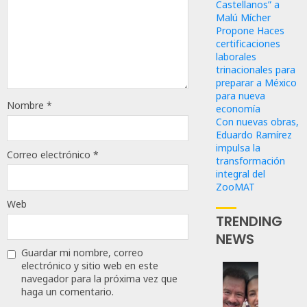
Castellanos” a
Malú Mícher
Propone Haces
certificaciones
laborales
trinacionales para
preparar a México
para nueva
Nombre
*
economía
Con nuevas obras,
Eduardo Ramírez
impulsa la
Correo electrónico
*
transformación
integral del
ZooMAT
Web
TRENDING
NEWS
Guardar mi nombre, correo
electrónico y sitio web en este
navegador para la próxima vez que
Revira
haga un comentario.
Senado