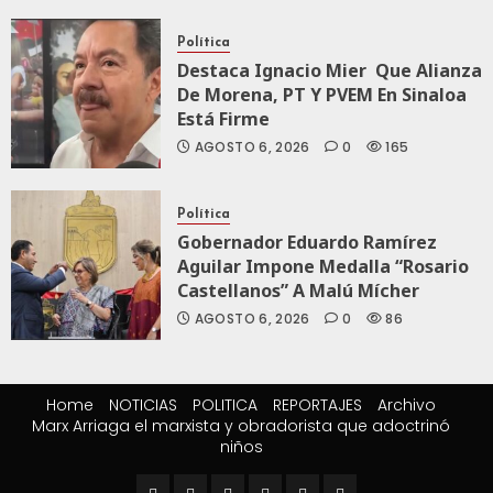
Política
Destaca Ignacio Mier Que Alianza
De Morena, PT Y PVEM En Sinaloa
Está Firme
AGOSTO 6, 2026
0
165
Política
Gobernador Eduardo Ramírez
Aguilar Impone Medalla “Rosario
Castellanos” A Malú Mícher
AGOSTO 6, 2026
0
86
Home
NOTICIAS
POLITICA
REPORTAJES
Archivo
Marx Arriaga el marxista y obradorista que adoctrinó
niños