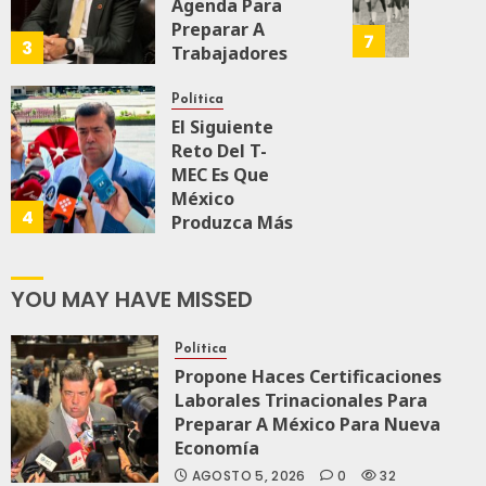
Agenda Para
0
109
Ejércit
Memor
Preparar A
Mexic
Del
7
3
Trabajadores
Y
Primer
Para Nueva
La
Mundia
Economía
Política
Guardi
Femeni
El Siguiente
Nacio
JULIO 28, 2026
Que
Reto Del T-
0
158
Llenó
MEC Es Que
JULIO
El
19,
México
Estadi
2026
4
Produzca Más
Aztec
Y Mejor:
0
Haces
JULIO
169
19,
YOU MAY HAVE MISSED
JULIO 24, 2026
2026
0
106
0
Política
Propone Haces Certificaciones
205
Laborales Trinacionales Para
Preparar A México Para Nueva
Economía
AGOSTO 5, 2026
0
32