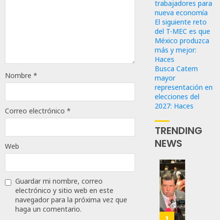
trabajadores para
nueva economía
El siguiente reto
del T-MEC es que
México produzca
más y mejor:
Haces
Busca Catem
Nombre
*
mayor
representación en
elecciones del
2027: Haces
Correo electrónico
*
TRENDING
NEWS
Web
Propo
Guardar mi nombre, correo
Haces
electrónico y sitio web en este
Certif
navegador para la próxima vez que
Labora
haga un comentario.
Trinac
1