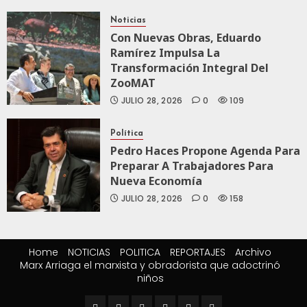
Noticias
Con Nuevas Obras, Eduardo
Ramírez Impulsa La
Transformación Integral Del
ZooMAT
JULIO 28, 2026
0
109
Política
Pedro Haces Propone Agenda Para
Preparar A Trabajadores Para
Nueva Economía
JULIO 28, 2026
0
158
Home
NOTICIAS
POLITICA
REPORTAJES
Archivo
Marx Arriaga el marxista y obradorista que adoctrinó
niños