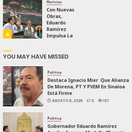
A México Para
Noticias
Nueva
Con Nuevas
Economía
Obras,
Eduardo
Ramírez
AGOSTO 5, 2026
4
0
69
Impulsa La
Transformación
Integral Del
ZooMAT
YOU MAY HAVE MISSED
JULIO 28, 2026
0
115
Política
Destaca Ignacio Mier Que Alianza
De Morena, PT Y PVEM En Sinaloa
Está Firme
AGOSTO 6, 2026
0
137
Política
Gobernador Eduardo Ramírez