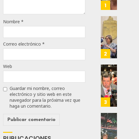
Alianz
1
De
Moren
Nombre
*
PT
Gober
Y
Eduard
PVEM
Ramír
Correo electrónico
*
En
Aguila
Sinalo
Impon
2
Está
Medall
Firme
“Rosar
Web
Castel
Propo
AGOSTO
A
Haces
6, 2026
Malú M
Certif
Guardar mi nombre, correo
Labora
0
electrónico y sitio web en este
navegador para la próxima vez que
AGOSTO
Trinac
3
137
6, 2026
haga un comentario.
Para
Prepar
0
A
Con
62
Méxic
Nueva
Para
Obras,
PUBLICACIONES