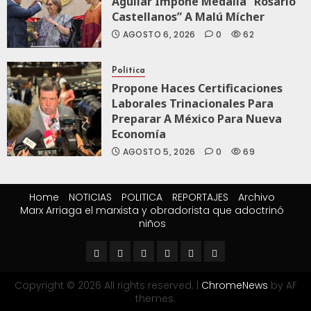
Aguilar Impone Medalla “Rosario
Castellanos” A Malú Mícher
AGOSTO 6, 2026
0
62
Política
Propone Haces Certificaciones
Laborales Trinacionales Para
Preparar A México Para Nueva
Economía
AGOSTO 5, 2026
0
69
Home
NOTICIAS
POLITICA
REPORTAJES
Archivo
Marx Arriaga el marxista y obradorista que adoctrinó
niños
Copyright © 2026 All rights reserved.
|
ChromeNews
by AF
themes.