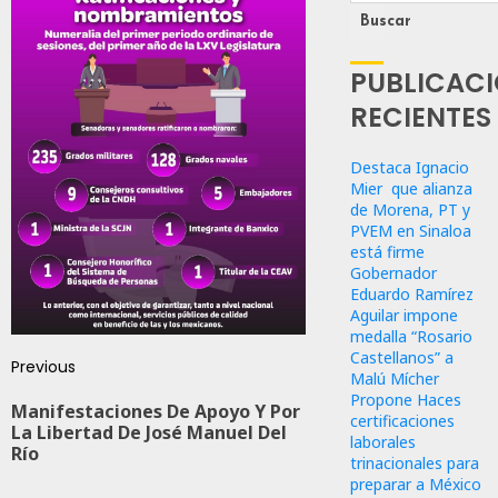
Buscar
PUBLICAC
RECIENTES
Destaca Ignacio
Mier que alianza
de Morena, PT y
PVEM en Sinaloa
está firme
Gobernador
Eduardo Ramírez
Aguilar impone
medalla “Rosario
Castellanos” a
Previous
Malú Mícher
Propone Haces
Manifestaciones De Apoyo Y Por
certificaciones
La Libertad De José Manuel Del
laborales
Río
trinacionales para
preparar a México