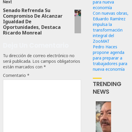
Next
para nueva
economía
Senado Refrenda Su
Con nuevas obras,
Compromiso De Alcanzar
Eduardo Ramírez
Igualdad De
impulsa la
Oportunidades, Destaca
transformación
Ricardo Monreal
integral del
ZooMAT
Deja Un Comentario
Pedro Haces
propone agenda
Tu dirección de correo electrónico no
para preparar a
será publicada.
Los campos obligatorios
trabajadores para
están marcados con
*
nueva economía
Comentario
*
TRENDING
NEWS
Desta
Ignaci
Mier
Que