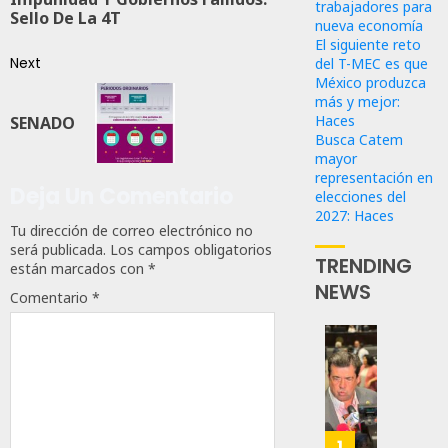
trabajadores para
Sello De La 4T
nueva economía
El siguiente reto
Next
del T-MEC es que
México produzca
más y mejor:
Haces
SENADO
Busca Catem
mayor
representación en
Deja Un Comentario
elecciones del
2027: Haces
Tu dirección de correo electrónico no
será publicada.
Los campos obligatorios
TRENDING
están marcados con
*
NEWS
Comentario
*
Propo
Haces
Certif
Labora
Trinac
1