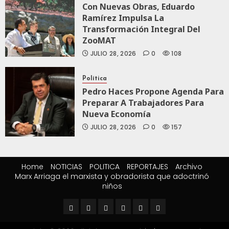
Con Nuevas Obras, Eduardo
Ramírez Impulsa La
Transformación Integral Del
ZooMAT
JULIO 28, 2026
0
108
Política
Pedro Haces Propone Agenda Para
Preparar A Trabajadores Para
Nueva Economía
JULIO 28, 2026
0
157
Home
NOTICIAS
POLITICA
REPORTAJES
Archivo
Marx Arriaga el marxista y obradorista que adoctrinó
niños