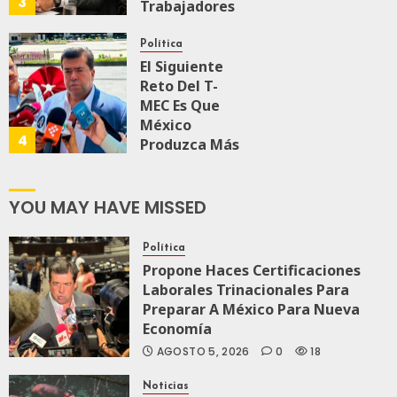
3
Trabajadores
Para Nueva
Economía
Política
El Siguiente
JULIO 28, 2026
Reto Del T-
0
157
MEC Es Que
México
4
Produzca Más
Y Mejor:
Haces
YOU MAY HAVE MISSED
JULIO 24, 2026
0
105
Política
Propone Haces Certificaciones
Laborales Trinacionales Para
Preparar A México Para Nueva
Economía
AGOSTO 5, 2026
0
18
Noticias