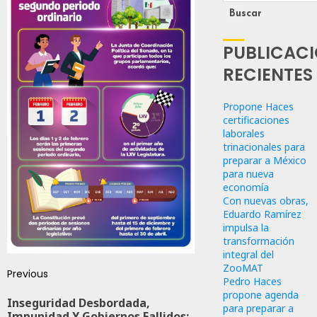
Buscar
PUBLICAC
RECIENTES
Propone Haces
certificaciones
laborales
trinacionales para
preparar a México
para nueva
economía
Con nuevas obras,
Eduardo Ramírez
impulsa la
transformación
integral del
ZooMAT
Previous
Pedro Haces
propone agenda
Inseguridad Desbordada,
para preparar a
Impunidad Y Gobiernos Fallidos: