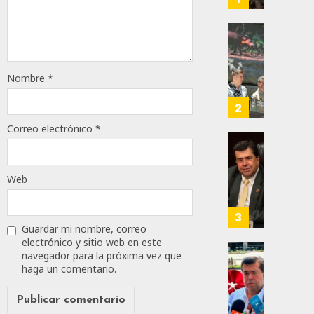
Para
Prepar
A
Con
Méxic
Nueva
Para
Obras,
Nombre
*
Nueva
Eduard
Econo
Ramír
2
Impul
Correo electrónico
*
AGOSTO
La
5, 2026
Transf
Pedro
Integr
Haces
0
Web
Del
Propo
18
ZooMA
Agend
Para
3
JULIO
Prepar
Guardar mi nombre, correo
28,
electrónico y sitio web en este
A
2026
navegador para la próxima vez que
Trabaj
El
haga un comentario.
0
Para
Siguie
Nueva
Reto
108
Econo
Del