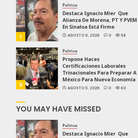
Política
Destaca Ignacio Mier Que
Alianza De Morena, PT Y PVEM
En Sinaloa Está Firme
AGOSTO 6, 2026
0
98
1
Política
Propone Haces
Certificaciones Laborales
Trinacionales Para Preparar A
México Para Nueva Economía
3
AGOSTO 5, 2026
0
60
YOU MAY HAVE MISSED
Política
Destaca Ignacio Mier Que