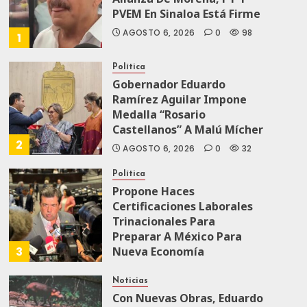
PVEM En Sinaloa Está Firme
AGOSTO 6, 2026
0
98
1
Política
Gobernador Eduardo
Ramírez Aguilar Impone
Medalla “Rosario
Castellanos” A Malú Mícher
2
AGOSTO 6, 2026
0
32
Política
Propone Haces
Certificaciones Laborales
Trinacionales Para
Preparar A México Para
3
Nueva Economía
AGOSTO 5, 2026
0
60
Noticias
Con Nuevas Obras, Eduardo