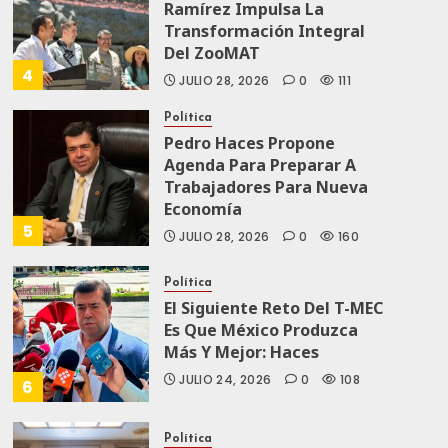
Ramírez Impulsa La
Transformación Integral
Del ZooMAT
4
JULIO 28, 2026
0
111
Política
Pedro Haces Propone
Agenda Para Preparar A
Trabajadores Para Nueva
Economía
5
JULIO 28, 2026
0
160
Política
El Siguiente Reto Del T-MEC
Es Que México Produzca
Más Y Mejor: Haces
JULIO 24, 2026
0
108
6
Política