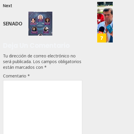
28,
A
2026
Next
Trabaj
El
0
Para
Siguie
Nueva
Reto
SENADO
125
Econo
Del
T-
7
JULIO
MEC
Deja Un Comentario
28,
Es
2026
Tu dirección de correo electrónico no
Que
0
será publicada.
Los campos obligatorios
Méxic
están marcados con
*
Produz
168
Más
Comentario
*
Y
Mejor:
Haces
JULIO
24,
2026
0