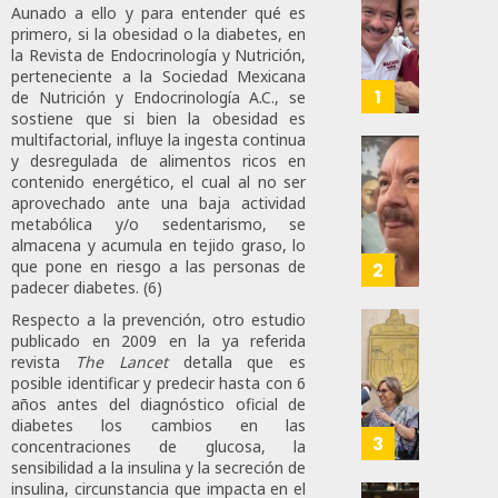
Aunado a ello y para entender qué es
Senado
primero, si la obesidad o la diabetes, en
De
la Revista de Endocrinología y Nutrición,
Moren
perteneciente a la Sociedad Mexicana
Afirma
1
de Nutrición y Endocrinología A.C., se
De
sostiene que si bien la obesidad es
Bill
multifactorial, influye la ingesta continua
y desregulada de alimentos ricos en
O’Reill
Desta
contenido energético, el cual al no ser
Y
Ignaci
aprovechado ante una baja actividad
Recha
Mier
metabólica y/o sedentarismo, se
Interv
Que
almacena y acumula en tejido graso, lo
Alianz
que pone en riesgo a las personas de
2
AGOSTO
padecer diabetes. (6)
De
8, 2026
Moren
Respecto a la prevención, otro estudio
PT
Gober
0
publicado en 2009 en la ya referida
Y
revista
The Lancet
detalla que es
Eduard
62
posible identificar y predecir hasta con 6
PVEM
Ramír
años antes del diagnóstico oficial de
En
Aguila
diabetes los cambios en las
Sinalo
Impon
3
concentraciones de glucosa, la
Está
Medall
sensibilidad a la insulina y la secreción de
Firme
“Rosar
insulina, circunstancia que impacta en el