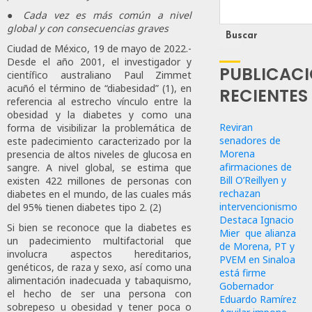
●
Cada vez es más común a nivel
global y con consecuencias graves
Buscar
Ciudad de México, 19 de mayo de 2022.-
Desde el año 2001, el investigador y
PUBLICAC
científico australiano Paul Zimmet
acuñó el término de “diabesidad” (1), en
RECIENTES
referencia al estrecho vínculo entre la
obesidad y la diabetes y como una
Reviran
forma de visibilizar la problemática de
senadores de
este padecimiento caracterizado por la
Morena
presencia de altos niveles de glucosa en
afirmaciones de
sangre. A nivel global, se estima que
Bill O’Reillyen y
existen 422 millones de personas con
rechazan
diabetes en el mundo, de las cuales más
intervencionismo
del 95% tienen diabetes tipo 2. (2)
Destaca Ignacio
Si bien se reconoce que la diabetes es
Mier que alianza
un padecimiento multifactorial que
de Morena, PT y
involucra aspectos hereditarios,
PVEM en Sinaloa
genéticos, de raza y sexo, así como una
está firme
alimentación inadecuada y tabaquismo,
Gobernador
el hecho de ser una persona con
Eduardo Ramírez
sobrepeso u obesidad y tener poca o