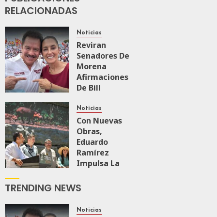
RELACIONADAS
Noticias
Reviran
Senadores De
Morena
Afirmaciones
De Bill
O’Reillyen Y
Rechazan
Noticias
Intervencionismo
Con Nuevas
Obras,
Eduardo
AGOSTO 8, 2026
0
62
Ramírez
Impulsa La
Transformación
Integral Del
TRENDING NEWS
ZooMAT
JULIO 28, 2026
Noticias
0
125