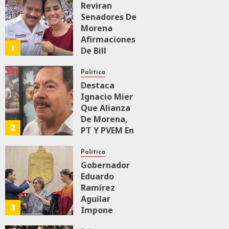
Reviran
Senadores De
Morena
Afirmaciones
1
De Bill
O’Reillyen Y
Rechazan
Política
Intervencionismo
Destaca
Ignacio Mier
Que Alianza
AGOSTO 8, 2026
0
62
De Morena,
2
PT Y PVEM En
Sinaloa Está
Firme
Política
Gobernador
Eduardo
AGOSTO 6, 2026
0
167
Ramírez
Aguilar
3
Impone
Medalla