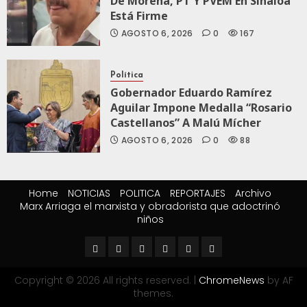
De Morena, PT Y PVEM En Sinaloa
Está Firme
AGOSTO 6, 2026
0
167
Política
Gobernador Eduardo Ramírez
Aguilar Impone Medalla “Rosario
Castellanos” A Malú Mícher
AGOSTO 6, 2026
0
88
Home
NOTICIAS
POLITICA
REPORTAJES
Archivo
Marx Arriaga el marxista y obradorista que adoctrinó
niños
Copyright © 2026 All rights reserved.
|
ChromeNews
by AF
themes.