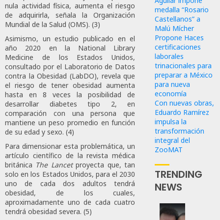
Aguilar impone
nula actividad física, aumenta el riesgo
medalla “Rosario
de adquirirla, señala la Organización
Castellanos” a
Mundial de la Salud (OMS). (3)
Malú Mícher
Propone Haces
Asimismo, un estudio publicado en el
certificaciones
año 2020 en la National Library
laborales
Medicine de los Estados Unidos,
trinacionales para
consultado por el Laboratorio de Datos
preparar a México
contra la Obesidad (LabDO), revela que
para nueva
el riesgo de tener obesidad aumenta
economía
hasta en 8 veces la posibilidad de
Con nuevas obras,
desarrollar diabetes tipo 2, en
Eduardo Ramírez
comparación con una persona que
impulsa la
mantiene un peso promedio en función
transformación
de su edad y sexo. (4)
integral del
Para dimensionar esta problemática, un
ZooMAT
artículo científico de la revista médica
británica
The Lancet
proyecta que, tan
TRENDING
solo en los Estados Unidos, para el 2030
uno de cada dos adultos tendrá
NEWS
obesidad, de los cuales,
aproximadamente uno de cada cuatro
tendrá obesidad severa. (5)
Revira