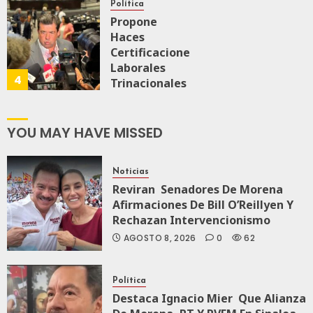
“Rosario
Política
Castellanos”
Propone
A
Haces
Malú Mícher
Certificaciones
Laborales
4
Trinacionales
AGOSTO 6, 2026
0
88
Para Preparar
A México Para
Nueva
YOU MAY HAVE MISSED
Economía
Noticias
AGOSTO 5, 2026
Reviran Senadores De Morena
0
79
Afirmaciones De Bill O’Reillyen Y
Rechazan Intervencionismo
AGOSTO 8, 2026
0
62
Política
Destaca Ignacio Mier Que Alianza