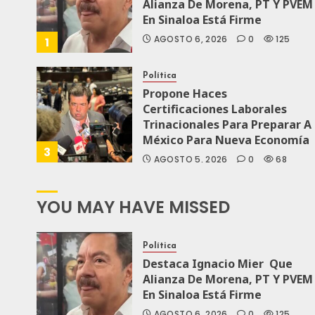
Alianza De Morena, PT Y PVEM
En Sinaloa Está Firme
AGOSTO 6, 2026
0
125
1
Política
Propone Haces
Certificaciones Laborales
Trinacionales Para Preparar A
México Para Nueva Economía
3
AGOSTO 5, 2026
0
68
YOU MAY HAVE MISSED
Política
Destaca Ignacio Mier Que
Alianza De Morena, PT Y PVEM
En Sinaloa Está Firme
AGOSTO 6, 2026
0
125