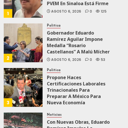
PVEM En Sinaloa Está Firme
AGOSTO 6, 2026
0
125
1
Política
Gobernador Eduardo
Ramírez Aguilar Impone
Medalla “Rosario
Castellanos” A Malú Mícher
2
AGOSTO 6, 2026
0
53
Política
Propone Haces
Certificaciones Laborales
Trinacionales Para
Preparar A México Para
3
Nueva Economía
AGOSTO 5, 2026
0
68
Noticias
Con Nuevas Obras, Eduardo