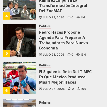
Ramírez Impulsa La
Transformación Integral
Del ZooMAT
4
JULIO 28, 2026
0
114
Política
Pedro Haces Propone
Agenda Para Preparar A
Trabajadores Para Nueva
Economía
5
JULIO 28, 2026
0
164
Política
El Siguiente Reto Del T-MEC
Es Que México Produzca
Más Y Mejor: Haces
JULIO 24, 2026
0
109
6
Política