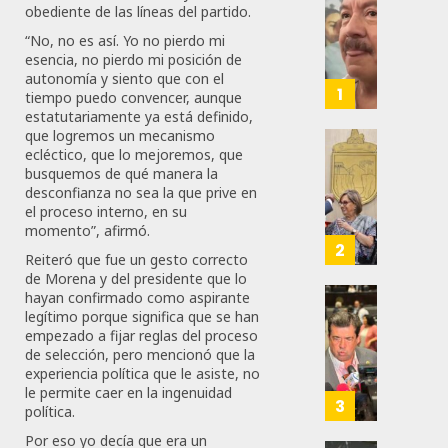
Desta
obediente de las líneas del partido.
Ignaci
“No, no es así. Yo no pierdo mi
Mier
esencia, no pierdo mi posición de
Que
autonomía y siento que con el
Alianz
1
tiempo puedo convencer, aunque
De
estatutariamente ya está definido,
Moren
que logremos un mecanismo
PT
ecléctico, que lo mejoremos, que
Gober
busquemos de qué manera la
Y
Eduard
desconfianza no sea la que prive en
PVEM
Ramír
el proceso interno, en su
En
Aguila
momento”, afirmó.
Sinalo
Impon
2
Reiteró que fue un gesto correcto
Está
Medall
de Morena y del presidente que lo
Firme
“Rosar
hayan confirmado como aspirante
Castel
Propo
legítimo porque significa que se han
AGOSTO
A
Haces
empezado a fijar reglas del proceso
6, 2026
Malú M
de selección, pero mencionó que la
Certif
experiencia política que le asiste, no
Labora
0
le permite caer en la ingenuidad
AGOSTO
Trinac
3
150
política.
6, 2026
Para
Por eso yo decía que era un
Prepar
0