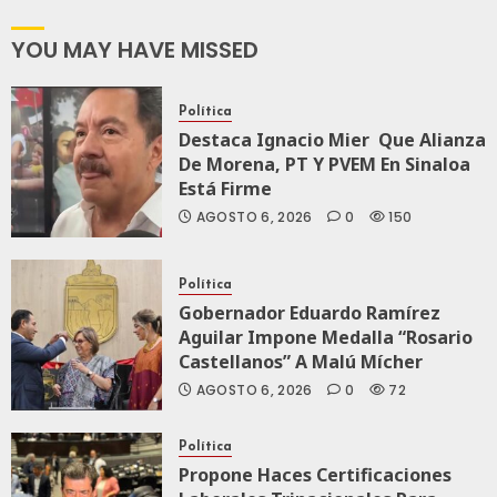
Integral Del
ZooMAT
YOU MAY HAVE MISSED
JULIO 28, 2026
0
118
Política
Destaca Ignacio Mier Que Alianza
De Morena, PT Y PVEM En Sinaloa
Está Firme
AGOSTO 6, 2026
0
150
Política
Gobernador Eduardo Ramírez
Aguilar Impone Medalla “Rosario
Castellanos” A Malú Mícher
AGOSTO 6, 2026
0
72
Política
Propone Haces Certificaciones