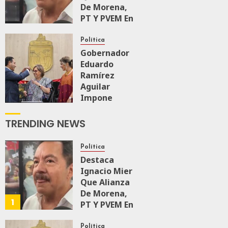
De Morena,
PT Y PVEM En
Sinaloa Está
Firme
Política
Gobernador
Eduardo
AGOSTO 6, 2026
0
150
Ramírez
Aguilar
Impone
Medalla
“Rosario
TRENDING NEWS
Castellanos”
A
Política
Malú Mícher
Destaca
Ignacio Mier
AGOSTO 6, 2026
Que Alianza
0
72
De Morena,
1
PT Y PVEM En
Sinaloa Está
Firme
Política