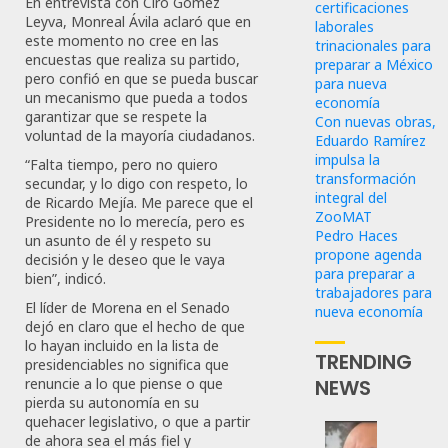
En entrevista con Ciro Gómez
certificaciones
Leyva, Monreal Ávila aclaró que en
laborales
este momento no cree en las
trinacionales para
encuestas que realiza su partido,
preparar a México
pero confió en que se pueda buscar
para nueva
un mecanismo que pueda a todos
economía
garantizar que se respete la
Con nuevas obras,
voluntad de la mayoría ciudadanos.
Eduardo Ramírez
impulsa la
“Falta tiempo, pero no quiero
transformación
secundar, y lo digo con respeto, lo
integral del
de Ricardo Mejía. Me parece que el
ZooMAT
Presidente no lo merecía, pero es
Pedro Haces
un asunto de él y respeto su
propone agenda
decisión y le deseo que le vaya
para preparar a
bien”, indicó.
trabajadores para
El líder de Morena en el Senado
nueva economía
dejó en claro que el hecho de que
lo hayan incluido en la lista de
TRENDING
presidenciables no significa que
NEWS
renuncie a lo que piense o que
pierda su autonomía en su
quehacer legislativo, o que a partir
de ahora sea el más fiel y