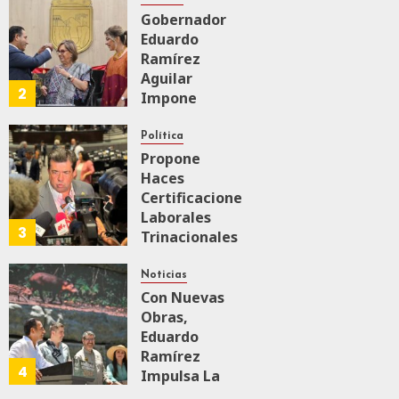
Gobernador
Eduardo
AGOSTO 6, 2026
0
150
Ramírez
Aguilar
2
Impone
Medalla
“Rosario
Política
Castellanos”
Propone
A
Haces
Malú Mícher
Certificaciones
Laborales
3
Trinacionales
AGOSTO 6, 2026
0
72
Para Preparar
A México Para
Noticias
Nueva
Con Nuevas
Economía
Obras,
Eduardo
Ramírez
AGOSTO 5, 2026
4
0
71
Impulsa La
Transformación