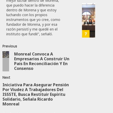
mejor luchar dentro de Morena,
28,
Es
que puedo hacer la diferencia
2026
Que
dentro de Morena y que estoy
Busca
0
luchando con los propios
Méxic
Catem
instrumentos que yo cree, como
Produz
Mayor
164
fundador de Morena, y por esa
Más
Repres
razón persistí y me quedé en el
Y
En
7
instituto que fundé”, señaló.
Mejor:
Elecci
Haces
Del
Previous
2027:
Monreal Convoca A
JULIO
Haces
24,
Empresarios A Construir Un
2026
Pais En Reconciliación Y En
JULIO
Consenso
21,
0
2026
Next
109
0
Iniciativa Para Asegurar Pensión
Por Viudez A Trabajadores Del
145
ISSSTE, Busca Restituir Espíritu
Solidario, Señala Ricardo
Monreal