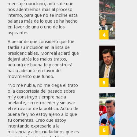
mensaje oportuno, antes de que
A
Con
72
nos adentremos más al proceso
Méxic
Nueva
interno, para que no se incline esta
Para
Obras,
balanza más de lo que se ha hecho
Nueva
Eduard
en favor de una o uno de los
Econo
aspirantes.
Ramír
4
Impul
A pesar de que consideró que fue
AGOSTO
La
tardía su inclusión en la lista de
5, 2026
presidenciables, Monreal aclaró que
Transf
Pedro
dejará atrás los malos tratos,
Integr
Haces
0
actuará de buena fe y construirá
Del
Propo
71
hacia adelante en favor del
ZooMA
Agend
movimiento que fundó.
Para
5
“No me nubla, no me ciega el trato
JULIO
Prepar
o la descortesía del pasado sobre
28,
A
2026
mí y construyo siempre hacia
Trabaj
El
adelante, sin retroceder y sin usar
0
Para
Siguie
el retrovisor de la política. Actúo de
buena fe y no estoy ajeno a lo que
Nueva
Reto
118
tú comentas. Creo que estoy
Econo
Del
intentando expresarle a la
T-
6
militancia y a los ciudadanos que es
JULIO
MEC