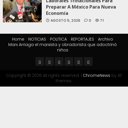
Laborales Trinacionales Para
Preparar A México Para Nueva
Economía
AGOSTO 5, 2026
0
71
Home
NOTICIAS
POLITICA
REPORTAJES
Archivo
Marx Arriaga el marxista y obradorista que adoctrinó
niños
Copyright © 2026 All rights reserved.
|
ChromeNews
by AF
themes.