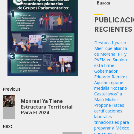
Buscar
PUBLICAC
RECIENTES
Destaca Ignacio
Mier que alianza
de Morena, PT y
PVEM en Sinaloa
está firme
Gobernador
Eduardo Ramírez
Aguilar impone
medalla “Rosario
Previous
Castellanos” a
Malú Mícher
Monreal Ya Tiene
Propone Haces
Estructura Territorial
certificaciones
Para El 2024
laborales
trinacionales para
Next
preparar a México
para nueva