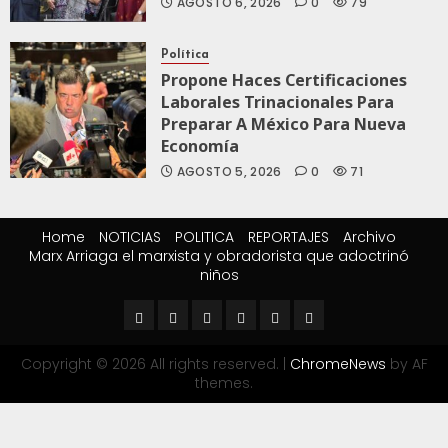
AGOSTO 6, 2026
0
79
Política
Propone Haces Certificaciones
Laborales Trinacionales Para
Preparar A México Para Nueva
Economía
AGOSTO 5, 2026
0
71
Home
NOTICIAS
POLITICA
REPORTAJES
Archivo
Marx Arriaga el marxista y obradorista que adoctrinó
niños
Copyright © 2026 All rights reserved.
|
ChromeNews
by AF
themes.