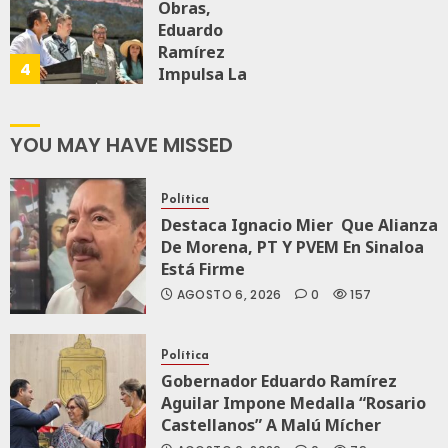
Economía
Obras,
Eduardo
Ramírez
AGOSTO 5, 2026
4
0
71
Impulsa La
Transformación
Integral Del
ZooMAT
YOU MAY HAVE MISSED
JULIO 28, 2026
0
118
Política
Destaca Ignacio Mier Que Alianza
De Morena, PT Y PVEM En Sinaloa
Está Firme
AGOSTO 6, 2026
0
157
Política
Gobernador Eduardo Ramírez
Aguilar Impone Medalla “Rosario
Castellanos” A Malú Mícher