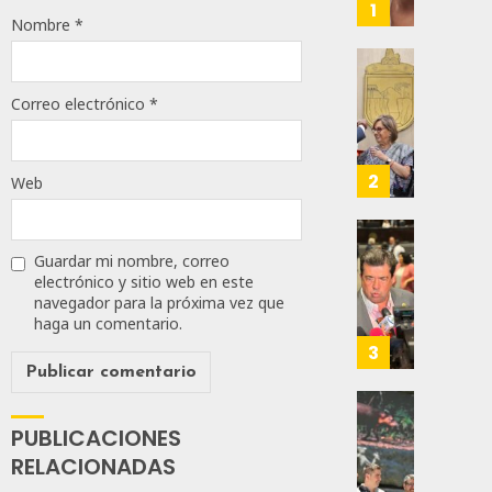
Alianz
1
Nombre
*
De
Moren
PT
Gober
Y
Eduard
Correo electrónico
*
PVEM
Ramír
En
Aguila
Sinalo
Impon
2
Web
Está
Medall
Firme
“Rosar
Castel
Propo
Guardar mi nombre, correo
AGOSTO
A
Haces
electrónico y sitio web en este
6, 2026
Malú M
Certif
navegador para la próxima vez que
Labora
0
haga un comentario.
AGOSTO
Trinac
3
157
6, 2026
Para
Prepar
0
A
Con
79
PUBLICACIONES
Méxic
Nueva
RELACIONADAS
Para
Obras,