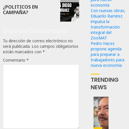
economía
¿POLITICOS EN
Con nuevas obras,
CAMPAÑA?
Eduardo Ramírez
impulsa la
transformación
Deja Un Comentario
integral del
ZooMAT
Tu dirección de correo electrónico no
Pedro Haces
será publicada.
Los campos obligatorios
propone agenda
están marcados con
*
para preparar a
trabajadores para
Comentario
*
nueva economía
TRENDING
NEWS
Desta
Ignaci
Mier
Que