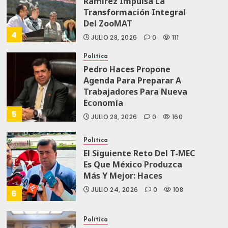
Ramírez Impulsa La
Transformación Integral
Del ZooMAT
4
JULIO 28, 2026
0
111
Política
Pedro Haces Propone
Agenda Para Preparar A
Trabajadores Para Nueva
Economía
5
JULIO 28, 2026
0
160
Política
El Siguiente Reto Del T-MEC
Es Que México Produzca
Más Y Mejor: Haces
JULIO 24, 2026
0
108
6
Política