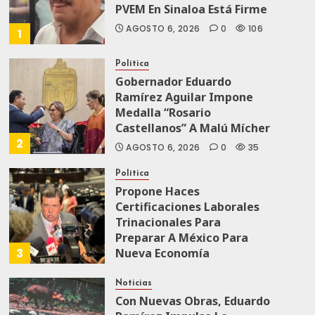
PVEM En Sinaloa Está Firme
AGOSTO 6, 2026
0
106
1
Política
Gobernador Eduardo
Ramírez Aguilar Impone
Medalla “Rosario
Castellanos” A Malú Mícher
2
AGOSTO 6, 2026
0
35
Política
Propone Haces
Certificaciones Laborales
Trinacionales Para
Preparar A México Para
3
Nueva Economía
AGOSTO 5, 2026
0
64
Noticias
Con Nuevas Obras, Eduardo