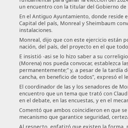
un encuentro con la titular del Gobierno d
En el Antiguo Ayuntamiento, donde reside el
Capital del país, Monreal y Sheimbaum conve
instalaciones.
Monreal, dijo que con este ejercicio están p
nación, del país, del proyecto en el que tod
E insistió -asi se lo hizo saber a su correlig
(Morena) nos pueda convocar, establezca las
permanentemente;” y, a pesar de la tardía d
cancha, en beneficio de todos”, expresó el le
El coordinador de las y los senadores de Mor
encuentro que un tema que trató con Claud
en el debate, en las encuestas, y en el mec
Comentó que ambos coincidieron en que se
mecanismo que garantice seguridad, certeza 
Al respecto, enfatizó que existen la forma, 