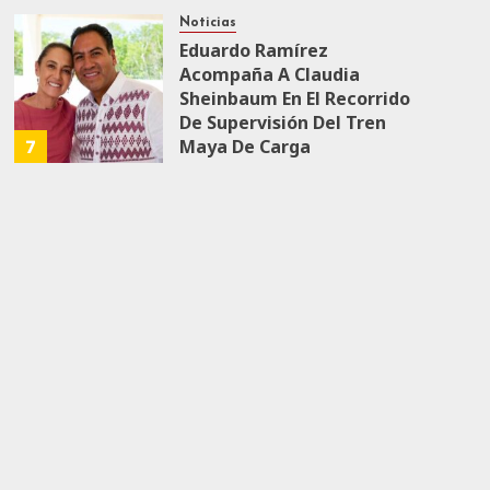
Noticias
Eduardo Ramírez
Acompaña A Claudia
Sheinbaum En El Recorrido
De Supervisión Del Tren
7
Maya De Carga
JULIO 18, 2026
0
153