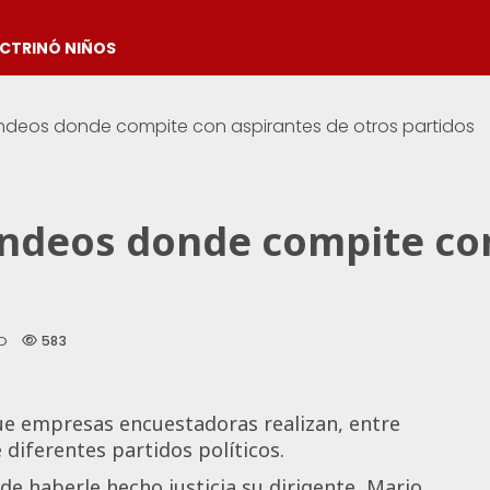
OCTRINÓ NIÑOS
deos donde compite con aspirantes de otros partidos
ndeos donde compite con
583
D
ue empresas encuestadoras realizan, entre
 diferentes partidos políticos.
de haberle hecho justicia su dirigente, Mario