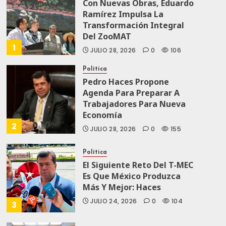
Con Nuevas Obras, Eduardo
Ramírez Impulsa La
Transformación Integral
Del ZooMAT
1
JULIO 28, 2026
0
106
Política
Pedro Haces Propone
Agenda Para Preparar A
Trabajadores Para Nueva
Economía
2
JULIO 28, 2026
0
155
Política
El Siguiente Reto Del T-MEC
Es Que México Produzca
Más Y Mejor: Haces
JULIO 24, 2026
0
104
3