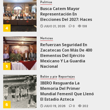
Política
Busca Catem Mayor
Representación En
Elecciones Del 2027: Haces
JULIO 21, 2026
0
138
4
Noticias
Refuerzan Seguridad En
Zacatecas Con Más De 400
Elementos Del Ejército
Mexicano Y La Guardia
5
Nacional
JULIO 19, 2026
0
166
Balón y pie
Reportajes
IBERO Resguarda La
Memoria Del Primer
Mundial Femenil Que Llenó
El Estadio Azteca
6
JULIO 19, 2026
0
202