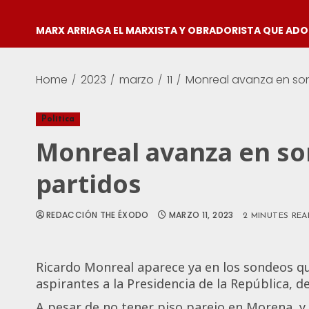
MARX ARRIAGA EL MARXISTA Y OBRADORISTA QUE AD
Home
2023
marzo
11
Monreal avanza en son
Política
Monreal avanza en so
partidos
REDACCIÓN THE ÉXODO
MARZO 11, 2023
2 MINUTES REA
Ricardo Monreal aparece ya en los sondeos q
aspirantes a la Presidencia de la República, de
A pesar de no tener piso parejo en Morena, y 