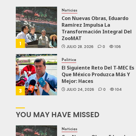
Noticias
Con Nuevas Obras, Eduardo
Ramírez Impulsa La
Transformación Integral Del
ZooMAT
1
JULIO 28, 2026
0
106
Política
El Siguiente Reto Del T-MEC Es
Que México Produzca Más Y
Mejor: Haces
JULIO 24, 2026
0
104
3
YOU MAY HAVE MISSED
Noticias