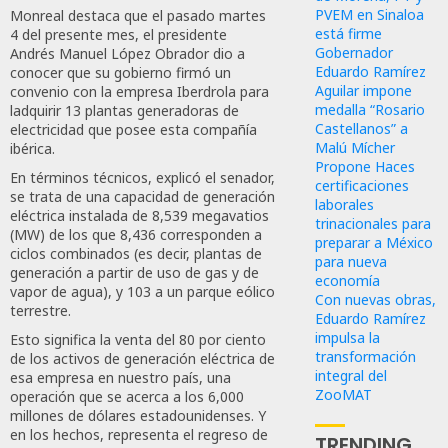
PVEM en Sinaloa
Monreal destaca que el pasado martes
está firme
4 del presente mes, el presidente
Gobernador
Andrés Manuel López Obrador dio a
Eduardo Ramírez
conocer que su gobierno firmó un
Aguilar impone
convenio con la empresa Iberdrola para
medalla “Rosario
ladquirir 13 plantas generadoras de
Castellanos” a
electricidad que posee esta compañía
Malú Mícher
ibérica.
Propone Haces
En términos técnicos, explicó el senador,
certificaciones
se trata de una capacidad de generación
laborales
eléctrica instalada de 8,539 megavatios
trinacionales para
(MW) de los que 8,436 corresponden a
preparar a México
ciclos combinados (es decir, plantas de
para nueva
generación a partir de uso de gas y de
economía
vapor de agua), y 103 a un parque eólico
Con nuevas obras,
terrestre.
Eduardo Ramírez
impulsa la
Esto significa la venta del 80 por ciento
transformación
de los activos de generación eléctrica de
integral del
esa empresa en nuestro país, una
ZooMAT
operación que se acerca a los 6,000
millones de dólares estadounidenses. Y
en los hechos, representa el regreso de
TRENDING