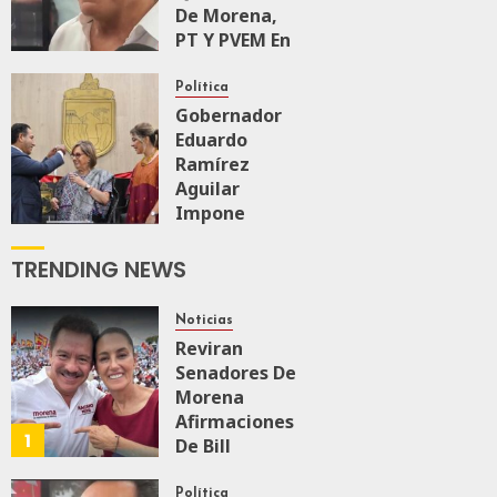
De Morena,
PT Y PVEM En
Sinaloa Está
Firme
Política
Gobernador
Eduardo
AGOSTO 6, 2026
0
167
Ramírez
Aguilar
Impone
Medalla
“Rosario
TRENDING NEWS
Castellanos”
A
Noticias
Malú Mícher
Reviran
Senadores De
AGOSTO 6, 2026
Morena
0
88
Afirmaciones
1
De Bill
O’Reillyen Y
Rechazan
Política