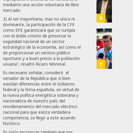
Del
Propo
mediante una acción voluntaria de libre
79
ZooMA
Agend
mercado.
Para
6
3) Al ser mayoritaria, mas no única ni
JULIO
Prepar
dominante, la participación de la CFE
28,
A
como EPE garantizará que se cumpla
2026
con el doble criterio de preservar la
Trabaj
El
0
seguridad nacional de un sector
Para
Siguie
estratégico de la economía, así como el
Nueva
Reto
125
de proporcionar un servicio público
Econo
Del
oportuno y a buen precio a la población
T-
7
usuaria”, resaltó Ricaro Monreal.
JULIO
MEC
Es necesario señalar, consideró el
28,
Es
2026
senador de la República que si bien
Que
existían diferencias entre el Gobierno
0
Méxic
federal y la firma española, en virtud de
la nueva política energética soberana y
Produz
168
nacionalista de nuestro país; del
Más
reordenamiento del mercado eléctrico
Y
nacional para que exista verdadera
Mejor:
competencia, se llegó a este acuerdo
Haces
histórico.
Es justo reconocer también que por