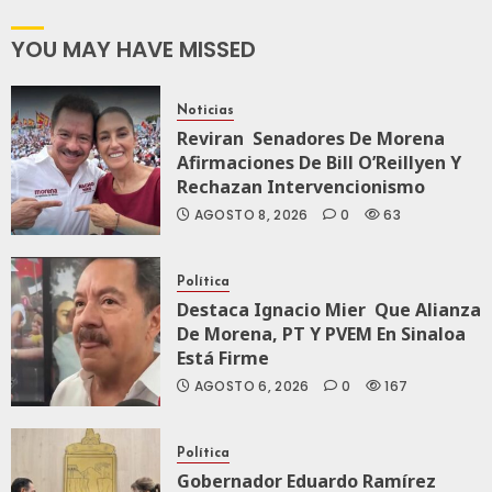
A México Para
Nueva
YOU MAY HAVE MISSED
Economía
Noticias
AGOSTO 5, 2026
Reviran Senadores De Morena
0
79
Afirmaciones De Bill O’Reillyen Y
Rechazan Intervencionismo
AGOSTO 8, 2026
0
63
Política
Destaca Ignacio Mier Que Alianza
De Morena, PT Y PVEM En Sinaloa
Está Firme
AGOSTO 6, 2026
0
167
Política
Gobernador Eduardo Ramírez