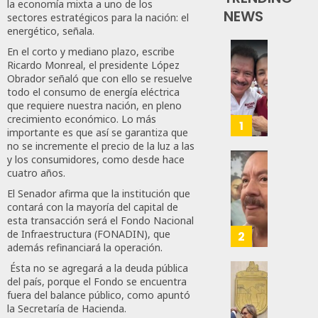
la economía mixta a uno de los
NEWS
sectores estratégicos para la nación: el
energético, señala.
En el corto y mediano plazo, escribe
Revira
Ricardo Monreal, el presidente López
Senado
Obrador señaló que con ello se resuelve
De
todo el consumo de energía eléctrica
que requiere nuestra nación, en pleno
Moren
crecimiento económico. Lo más
Afirma
1
importante es que así se garantiza que
De
no se incremente el precio de la luz a las
Bill
y los consumidores, como desde hace
O’Reill
Desta
cuatro años.
Y
Ignaci
El Senador afirma que la institución que
Recha
Mier
contará con la mayoría del capital de
Interv
Que
esta transacción será el Fondo Nacional
Alianz
de Infraestructura (FONADIN), que
2
AGOSTO
además refinanciará la operación.
De
8, 2026
Moren
Ésta no se agregará a la deuda pública
PT
Gober
0
del país, porque el Fondo se encuentra
Y
fuera del balance público, como apuntó
Eduard
63
la Secretaría de Hacienda.
PVEM
Ramír