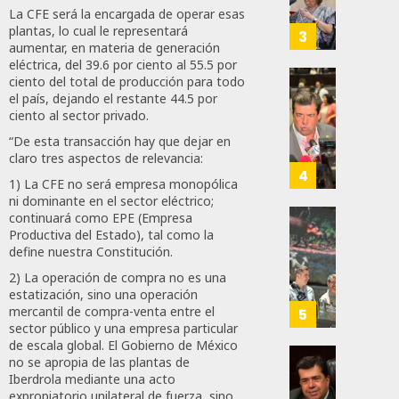
En
Aguila
La CFE será la encargada de operar esas
Sinalo
plantas, lo cual le representará
Impon
3
aumentar, en materia de generación
Está
Medall
eléctrica, del 39.6 por ciento al 55.5 por
Firme
“Rosar
ciento del total de producción para todo
Castel
Propo
el país, dejando el restante 44.5 por
AGOSTO
A
Haces
ciento al sector privado.
6, 2026
Malú M
Certif
“De esta transacción hay que dejar en
Labora
0
claro tres aspectos de relevancia:
AGOSTO
Trinac
4
167
6, 2026
1) La CFE no será empresa monopólica
Para
ni dominante en el sector eléctrico;
Prepar
0
continuará como EPE (Empresa
A
Con
Productiva del Estado), tal como la
88
Méxic
Nueva
define nuestra Constitución.
Para
Obras,
2) La operación de compra no es una
Nueva
Eduard
estatización, sino una operación
Econo
Ramír
mercantil de compra-venta entre el
5
sector público y una empresa particular
Impul
de escala global. El Gobierno de México
AGOSTO
La
5, 2026
no se apropia de las plantas de
Transf
Pedro
Iberdrola mediante una acto
Integr
Haces
0
expropiatorio unilateral de fuerza, sino