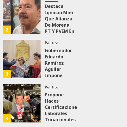
Intervencionismo
Destaca
Ignacio Mier
Que Alianza
AGOSTO 8, 2026
0
63
De Morena,
2
PT Y PVEM En
Sinaloa Está
Firme
Política
Gobernador
Eduardo
AGOSTO 6, 2026
0
167
Ramírez
Aguilar
3
Impone
Medalla
“Rosario
Política
Castellanos”
Propone
A
Haces
Malú Mícher
Certificaciones
Laborales
4
Trinacionales
AGOSTO 6, 2026
0
88
Para Preparar