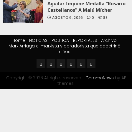
Aguilar Impone Medalla “Rosario
Castellanos” A Malú Mícher
AGOSTO 6, 2026
0
88
Home
NOTICIAS
POLITICA
REPORTAJES
Archivo
Marx Arriaga el marxista y obradorista que adoctrinó
niños
Copyright © 2026 All rights reserved.
|
ChromeNews
by AF
themes.