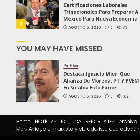
Certificaciones Laborales
Trinacionales Para Preparar A
México Para Nueva Economía
3
AGOSTO 5, 2026
0
73
YOU MAY HAVE MISSED
Política
Destaca Ignacio Mier Que
Alianza De Morena, PT Y PVEM
En Sinaloa Está Firme
AGOSTO 6, 2026
0
162
Home
NOTICIAS
POLITICA
REPORTAJES
Archivo
Marx Arriaga el marxista y obradorista que adoctri