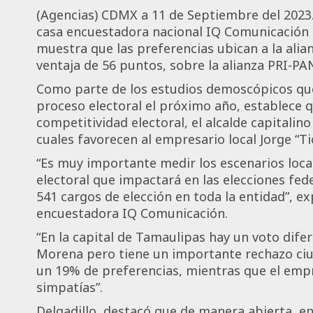
(Agencias) CDMX a 11 de Septiembre del 2023.-
casa encuestadora nacional IQ Comunicación s
muestra que las preferencias ubican a la al
ventaja de 56 puntos, sobre la alianza PRI-PA
Como parte de los estudios demoscópicos que 
proceso electoral el próximo año, establece 
competitividad electoral, el alcalde capitalino
cuales favorecen al empresario local Jorge “Ti
“Es muy importante medir los escenarios local
electoral que impactará en las elecciones fed
541 cargos de elección en toda la entidad”, ex
encuestadora IQ Comunicación.
“En la capital de Tamaulipas hay un voto difer
Morena pero tiene un importante rechazo ciu
un 19% de preferencias, mientras que el empr
simpatías”.
Delgadillo, destacó que de manera abierta, en