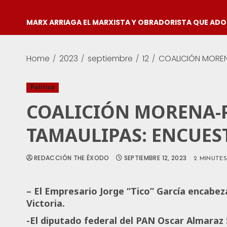
MARX ARRIAGA EL MARXISTA Y OBRADORISTA QUE AD
Home
2023
septiembre
12
COALICIÓN MOREN
Política
COALICIÓN MORENA-P
TAMAULIPAS: ENCUES
REDACCIÓN THE ÉXODO
SEPTIEMBRE 12, 2023
2 MINUTE
– El Empresario Jorge
“T
ico”
Garcí
a encabeza
Victoria.
-El diputado federal
del PAN Oscar Almar
az