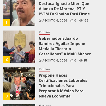
Destaca Ignacio Mier Que
Alianza De Morena, PT Y
PVEM En Sinaloa Está Firme
AGOSTO 6, 2026
0
162
1
Política
Gobernador Eduardo
Ramírez Aguilar Impone
Medalla “Rosario
Castellanos” A Malú Mícher
2
AGOSTO 6, 2026
0
85
Política
Propone Haces
Certificaciones Laborales
Trinacionales Para
Preparar A México Para
3
Nueva Economía
AGOSTO 5, 2026
0
73