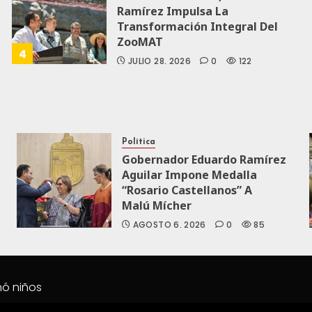
Ramírez Impulsa La
Transformación Integral Del
ZooMAT
4
JULIO 28, 2026
0
122
Política
Gobernador Eduardo Ramírez
Aguilar Impone Medalla
“Rosario Castellanos” A
Malú Mícher
AGOSTO 6, 2026
0
85
nó niños