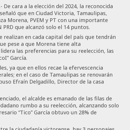
 De cara a la elección del 2024, la reconocida
eñaló que en Ciudad Victoria, Tamaulipas,
ianza Morena, PVEM y PT con una importante
N PRD que alcanzó solo el 14 puntos.
realizan en cada capital del país que tendrán
que pese a que Morena tiene alta
 lidera las preferencias para su reelección, las
coI” García.
es, ya que en ellos recae la efervescencia
erales; en el caso de Tamaulipas se renovarán
puso Efraín Delgadillo, Director de la casa
enciado, el alcalde es emanado de las filas de
dadano rumbo a su reelección, alcanzando solo
esario “Tico” García obtuvo un 28% de
tre la ciudadanía victorense, hay 3 personajes