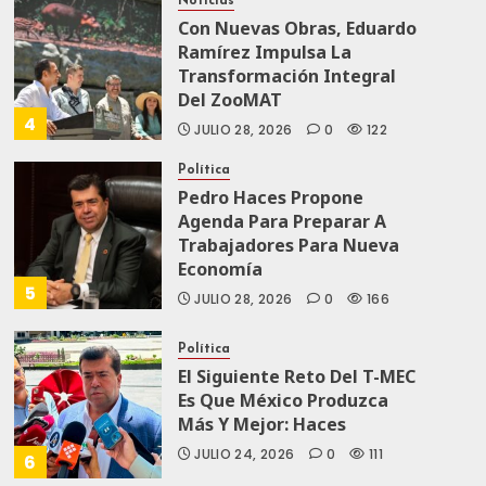
Noticias
Con Nuevas Obras, Eduardo
Ramírez Impulsa La
Transformación Integral
Del ZooMAT
4
JULIO 28, 2026
0
122
Política
Pedro Haces Propone
Agenda Para Preparar A
Trabajadores Para Nueva
Economía
5
JULIO 28, 2026
0
166
Política
El Siguiente Reto Del T-MEC
Es Que México Produzca
Más Y Mejor: Haces
JULIO 24, 2026
0
111
6