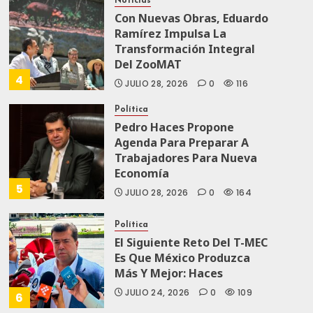
Noticias
Con Nuevas Obras, Eduardo
Ramírez Impulsa La
Transformación Integral
Del ZooMAT
4
JULIO 28, 2026
0
116
Política
Pedro Haces Propone
Agenda Para Preparar A
Trabajadores Para Nueva
Economía
5
JULIO 28, 2026
0
164
Política
El Siguiente Reto Del T-MEC
Es Que México Produzca
Más Y Mejor: Haces
JULIO 24, 2026
0
109
6