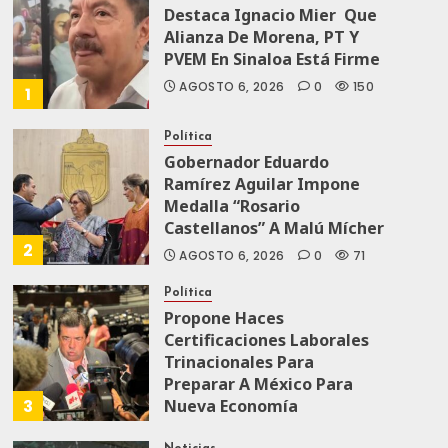
Destaca Ignacio Mier Que
Alianza De Morena, PT Y
PVEM En Sinaloa Está Firme
AGOSTO 6, 2026
0
150
1
Política
Gobernador Eduardo
Ramírez Aguilar Impone
Medalla “Rosario
Castellanos” A Malú Mícher
2
AGOSTO 6, 2026
0
71
Política
Propone Haces
Certificaciones Laborales
Trinacionales Para
Preparar A México Para
3
Nueva Economía
AGOSTO 5, 2026
0
71