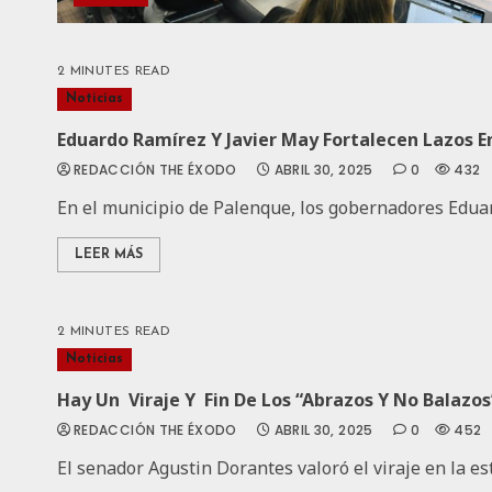
2 MINUTES READ
Noticias
Eduardo Ramírez Y Javier May Fortalecen Lazos E
REDACCIÓN THE ÉXODO
ABRIL 30, 2025
0
432
En el municipio de Palenque, los gobernadores Eduar
LEER MÁS
2 MINUTES READ
Noticias
Hay Un Viraje Y Fin De Los “abrazos Y No Balazo
REDACCIÓN THE ÉXODO
ABRIL 30, 2025
0
452
El senador Agustin Dorantes valoró el viraje en la es