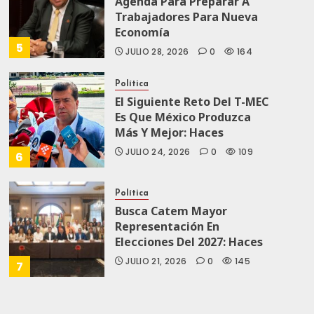
Agenda Para Preparar A
Trabajadores Para Nueva
Economía
5
JULIO 28, 2026
0
164
Política
El Siguiente Reto Del T-MEC
Es Que México Produzca
Más Y Mejor: Haces
JULIO 24, 2026
0
109
6
Política
Busca Catem Mayor
Representación En
Elecciones Del 2027: Haces
JULIO 21, 2026
0
145
7