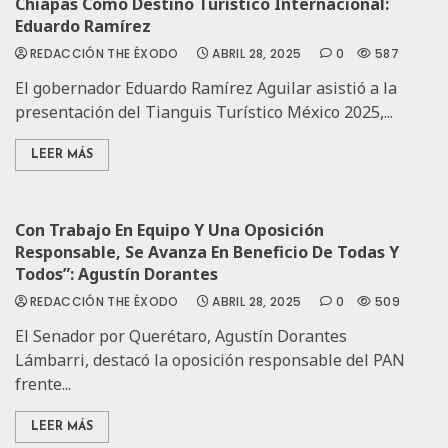
Chiapas Como Destino Turístico Internacional:
Eduardo Ramírez
REDACCIÓN THE ÉXODO
ABRIL 28, 2025
0
587
El gobernador Eduardo Ramírez Aguilar asistió a la
presentación del Tianguis Turístico México 2025,...
LEER MÁS
Con Trabajo En Equipo Y Una Oposición
Responsable, Se Avanza En Beneficio De Todas Y
Todos”: Agustín Dorantes
REDACCIÓN THE ÉXODO
ABRIL 28, 2025
0
509
El Senador por Querétaro, Agustín Dorantes
Lámbarri, destacó la oposición responsable del PAN
frente...
LEER MÁS