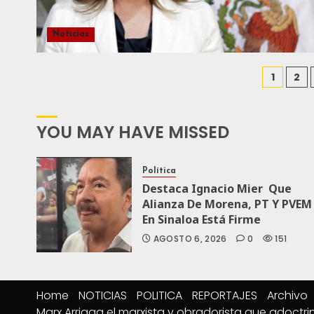
Noticias
1
2
YOU MAY HAVE MISSED
Política
Destaca Ignacio Mier Que
Alianza De Morena, PT Y PVEM
En Sinaloa Está Firme
AGOSTO 6, 2026
0
151
Home
NOTICIAS
POLITICA
REPORTAJES
Archivo
Marx Arriaga el marxista y obradorista que adoctri