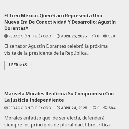
El Tren México-Querétaro Representa Una
Nueva Era De Conectividad Y Desarrollo: Agustín
Dorantes*
REDACCIÓN THE ÉXODO
ABRIL 26, 2025
0
588
El senador Agustín Dorantes celebró la próxima
visita de la presidenta de la República,...
LEER MÁS
Marisela Morales Reafirma Su Compromiso Con
La Justicia Independiente
REDACCIÓN THE ÉXODO
ABRIL 24, 2025
0
584
Morales enfatizó que, de ser electa, defenderá
siempre los principios de pluralidad, libre crítica...