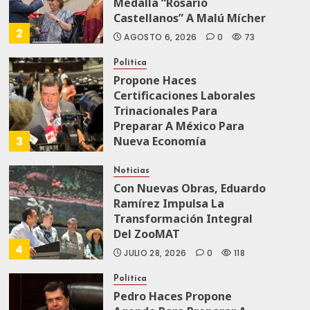
Medalla “Rosario
Castellanos” A Malú Mícher
2
AGOSTO 6, 2026
0
73
Política
Propone Haces
Certificaciones Laborales
Trinacionales Para
Preparar A México Para
3
Nueva Economía
AGOSTO 5, 2026
0
71
Noticias
Con Nuevas Obras, Eduardo
Ramírez Impulsa La
Transformación Integral
Del ZooMAT
4
JULIO 28, 2026
0
118
Política
Pedro Haces Propone