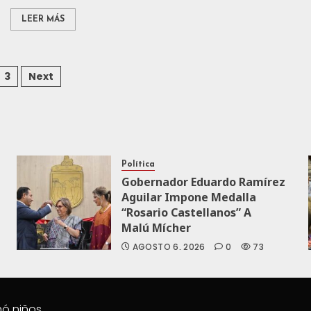
LEER MÁS
3
Next
Política
Gobernador Eduardo Ramírez
Aguilar Impone Medalla
“Rosario Castellanos” A
Malú Mícher
AGOSTO 6, 2026
0
73
nó niños