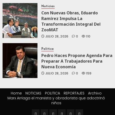
Noticias
Con Nuevas Obras, Eduardo
Ramírez Impulsa La
Transformación Integral Del
ZooMAT
JULIO 28, 2026
0
110
Política
Pedro Haces Propone Agenda Para
Preparar A Trabajadores Para
Nueva Economía
JULIO 28, 2026
0
159
Home
NOTICIAS
POLITICA
REPORTAJES
Archivo
Marx Arriaga el marxista y obradorista que adoctrinó
niños