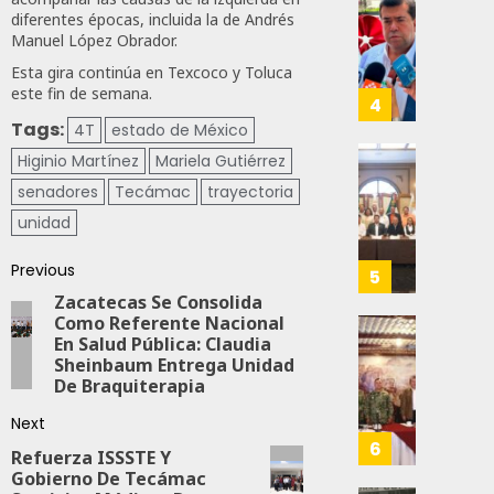
Trabaj
El
0
diferentes épocas, incluida la de Andrés
Para
Siguie
Manuel López Obrador.
Nueva
Reto
110
Econo
Esta gira continúa en Texcoco y Toluca
Del
este fin de semana.
T-
4
JULIO
MEC
Tags:
4T
estado de México
28,
Es
2026
Higinio Martínez
Mariela Gutiérrez
Que
Busca
0
senadores
Tecámac
trayectoria
Méxic
Catem
Produz
Mayor
unidad
159
Más
Repres
Y
Previous
En
5
Mejor:
Elecci
Zacatecas Se Consolida
Haces
Del
Como Referente Nacional
En Salud Pública: Claudia
2027:
Refuer
Sheinbaum Entrega Unidad
JULIO
Haces
Seguri
24,
De Braquiterapia
En
2026
JULIO
Zacate
Next
21,
0
Con
6
2026
Refuerza ISSSTE Y
Más
106
Gobierno De Tecámac
0
De