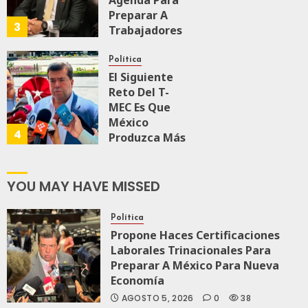
Agenda Para
Preparar A
3
Trabajadores
Para Nueva
Economía
Política
El Siguiente
JULIO 28, 2026
Reto Del T-
0
159
MEC Es Que
México
4
Produzca Más
Y Mejor:
Haces
YOU MAY HAVE MISSED
JULIO 24, 2026
0
106
Política
Propone Haces Certificaciones
Laborales Trinacionales Para
Preparar A México Para Nueva
Economía
AGOSTO 5, 2026
0
38