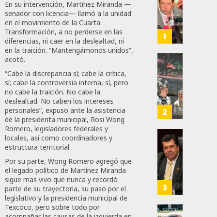
Haces
En su intervención, Martínez Miranda —
Certif
senador con licencia— llamó a la unidad
en el movimiento de la Cuarta
Labora
Transformación, a no perderse en las
Trinac
1
diferencias, ni caer en la deslealtad, ni
Para
en la traición. “Mantengámonos unidos”,
Prepar
acotó.
A
Con
“Cabe la discrepancia sí; cabe la crítica,
Méxic
Nueva
sí; cabe la controversia interna, sí, pero
Para
Obras,
no cabe la traición. No cabe la
Nueva
Eduard
deslealtad. No caben los intereses
Econo
Ramír
personales”, expuso ante la asistencia
2
de la presidenta municipal, Rosi Wong
Impul
Romero, legisladores federales y
AGOSTO
La
5, 2026
locales, así como coordinadores y
Transf
Pedro
estructura territorial.
Integr
Haces
0
Por su parte, Wong Romero agregó que
Del
Propo
38
el legado político de Martínez Miranda
ZooMA
Agend
sigue mas vivo que nunca y recordó
Para
3
parte de su trayectoria, su paso por el
JULIO
Prepar
legislativo y la presidencia municipal de
28,
A
Texcoco, pero sobre todo por
2026
acompañar las causas de la izquierda en