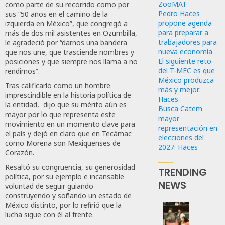
ZooMAT
como parte de su recorrido como por
Pedro Haces
sus “50 años en el camino de la
propone agenda
izquierda en México”, que congregó a
para preparar a
más de dos mil asistentes en Ozumbilla,
trabajadores para
le agradeció por “darnos una bandera
nueva economía
que nos une, que trasciende nombres y
El siguiente reto
posiciones y que siempre nos llama a no
del T-MEC es que
rendirnos”.
México produzca
Tras calificarlo como un hombre
más y mejor:
imprescindible en la historia política de
Haces
la entidad, dijo que su mérito aún es
Busca Catem
mayor por lo que representa este
mayor
movimiento en un momento clave para
representación en
el país y dejó en claro que en Tecámac
elecciones del
como Morena son Mexiquenses de
2027: Haces
Corazón.
Resaltó su congruencia, su generosidad
TRENDING
política, por su ejemplo e incansable
NEWS
voluntad de seguir guiando
construyendo y soñando un estado de
México distinto, por lo refirió que la
lucha sigue con él al frente.
Propo