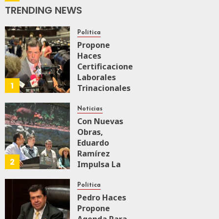
Economía
TRENDING NEWS
JULIO 28, 2026
0
159
Política
Propone
Haces
Certificaciones
Laborales
1
Trinacionales
Para Preparar
A México Para
Noticias
Nueva
Con Nuevas
Economía
Obras,
Eduardo
Ramírez
AGOSTO 5, 2026
2
0
38
Impulsa La
Transformación
Integral Del
Política
ZooMAT
Pedro Haces
Propone
JULIO 28, 2026
0
110