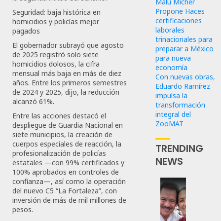
Malú Mícher
Propone Haces
Seguridad: baja histórica en
certificaciones
homicidios y policías mejor
laborales
pagados
trinacionales para
El gobernador subrayó que agosto
preparar a México
de 2025 registró solo siete
para nueva
homicidios dolosos, la cifra
economía
mensual más baja en más de diez
Con nuevas obras,
años. Entre los primeros semestres
Eduardo Ramírez
de 2024 y 2025, dijo, la reducción
impulsa la
alcanzó 61%.
transformación
integral del
Entre las acciones destacó el
ZooMAT
despliegue de Guardia Nacional en
siete municipios, la creación de
cuerpos especiales de reacción, la
TRENDING
profesionalización de policías
NEWS
estatales —con 99% certificados y
100% aprobados en controles de
confianza—, así como la operación
del nuevo C5 “La Fortaleza”, con
Revira
inversión de más de mil millones de
Senado
pesos.
De