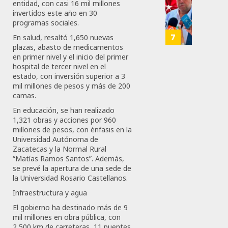
Para
Siguie
entidad, con casi 16 mil millones
Nueva
Reto
invertidos este año en 30
125
Econo
programas sociales.
Del
T-
7
En salud, resaltó 1,650 nuevas
JULIO
MEC
plazas, abasto de medicamentos
28,
Es
en primer nivel y el inicio del primer
2026
hospital de tercer nivel en el
Que
estado, con inversión superior a 3
0
Méxic
mil millones de pesos y más de 200
Produz
168
camas.
Más
En educación, se han realizado
Y
1,321 obras y acciones por 960
Mejor:
millones de pesos, con énfasis en la
Haces
Universidad Autónoma de
Zacatecas y la Normal Rural
JULIO
“Matías Ramos Santos”. Además,
24,
se prevé la apertura de una sede de
2026
la Universidad Rosario Castellanos.
0
Infraestructura y agua
113
El gobierno ha destinado más de 9
mil millones en obra pública, con
2,500 km de carreteras, 11 puentes