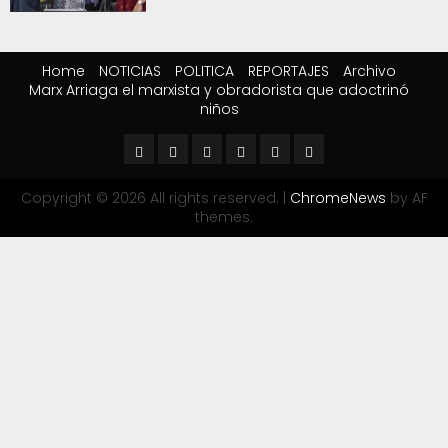
Home
NOTICIAS
POLITICA
REPORTAJES
Archivo
Marx Arriaga el marxista y obradorista que adoctrinó
niños
Copyright © 2026 All rights reserved.
|
ChromeNews
by AF
themes.