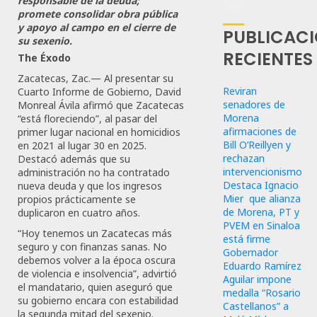
responsable de la deuda;
promete consolidar obra pública
y apoyo al campo en el cierre de
PUBLICAC
su sexenio.
RECIENTES
The Éxodo
Zacatecas, Zac.— Al presentar su
Reviran
Cuarto Informe de Gobierno, David
senadores de
Monreal Ávila afirmó que Zacatecas
Morena
“está floreciendo”, al pasar del
afirmaciones de
primer lugar nacional en homicidios
Bill O’Reillyen y
en 2021 al lugar 30 en 2025.
rechazan
Destacó además que su
intervencionismo
administración no ha contratado
Destaca Ignacio
nueva deuda y que los ingresos
Mier que alianza
propios prácticamente se
de Morena, PT y
duplicaron en cuatro años.
PVEM en Sinaloa
“Hoy tenemos un Zacatecas más
está firme
seguro y con finanzas sanas. No
Gobernador
debemos volver a la época oscura
Eduardo Ramírez
de violencia e insolvencia”, advirtió
Aguilar impone
el mandatario, quien aseguró que
medalla “Rosario
su gobierno encara con estabilidad
Castellanos” a
la segunda mitad del sexenio.