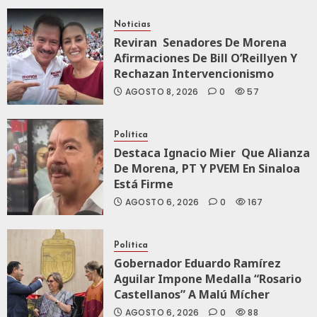
Noticias
AGOSTO 5, 2026
Reviran Senadores De Morena
0
78
Afirmaciones De Bill O’Reillyen Y
Rechazan Intervencionismo
AGOSTO 8, 2026
0
57
Política
Destaca Ignacio Mier Que Alianza
De Morena, PT Y PVEM En Sinaloa
Está Firme
AGOSTO 6, 2026
0
167
Política
Gobernador Eduardo Ramírez
Aguilar Impone Medalla “Rosario
Castellanos” A Malú Mícher
AGOSTO 6, 2026
0
88