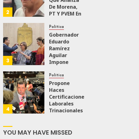
Que Alianza
0
57
De Morena,
2
PT Y PVEM En
Sinaloa Está
Firme
Política
Gobernador
Eduardo
AGOSTO 6, 2026
0
167
Ramírez
Aguilar
3
Impone
Medalla
“Rosario
Política
Castellanos”
Propone
A
Haces
Malú Mícher
Certificaciones
Laborales
4
Trinacionales
AGOSTO 6, 2026
0
88
Para Preparar
A México Para
Nueva
YOU MAY HAVE MISSED
Economía