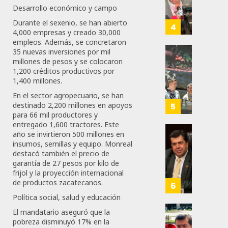
Malú M
Certif
Desarrollo económico y campo
Labora
0
Durante el sexenio, se han abierto
AGOSTO
Trinac
4
167
6, 2026
4,000 empresas y creado 30,000
Para
empleos. Además, se concretaron
Prepar
0
35 nuevas inversiones por mil
A
Con
millones de pesos y se colocaron
88
Méxic
Nueva
1,200 créditos productivos por
Para
1,400 millones.
Obras,
Nueva
Eduard
En el sector agropecuario, se han
Econo
Ramír
destinado 2,200 millones en apoyos
5
Impul
para 66 mil productores y
entregado 1,600 tractores. Este
AGOSTO
La
5, 2026
año se invirtieron 500 millones en
Transf
Pedro
insumos, semillas y equipo. Monreal
Integr
Haces
0
destacó también el precio de
Del
Propo
garantía de 27 pesos por kilo de
78
ZooMA
Agend
frijol y la proyección internacional
de productos zacatecanos.
Para
6
JULIO
Prepar
Política social, salud y educación
28,
A
2026
El mandatario aseguró que la
Trabaj
El
pobreza disminuyó 17% en la
0