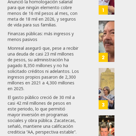
Moren
Anunció la homologación salarial
para que ningún elemento cobre
Afirma
1
menos de 16 mil pesos al mes, con
De
meta de 18 mil en 2026, y seguros
Bill
de vida para sus familias.
O’Reill
Desta
Finanzas públicas: más ingresos y
Y
Ignaci
menos pasivos
Recha
Mier
Monreal aseguró que, pese a recibir
Interv
Que
una deuda de casi 23 mil millones
Alianz
2
de pesos, su administración ha
AGOSTO
De
pagado 8,350 millones y no ha
8, 2026
Moren
solicitado créditos ni adelantos. Los
PT
Gober
0
ingresos propios pasaron de 2,300
Y
millones en 2021 a 4,300 millones
Eduard
57
en 2025.
PVEM
Ramír
En
Aguila
El gasto público creció de 30 mil a
Sinalo
Impon
casi 42 mil millones de pesos en
3
este periodo, lo que permitió
Está
Medall
mayor inversión en programas
Firme
“Rosar
sociales y obra pública. Zacatecas,
Castel
Propo
señaló, mantiene una calificación
AGOSTO
A
Haces
crediticia “AA, perspectiva estable”.
6, 2026