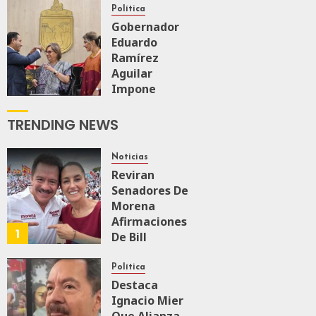
Firme
Política
Gobernador
Eduardo
AGOSTO 6, 2026
0
167
Ramírez
Aguilar
Impone
Medalla
“Rosario
TRENDING NEWS
Castellanos”
A
Noticias
Malú Mícher
Reviran
Senadores De
AGOSTO 6, 2026
Morena
0
88
Afirmaciones
1
De Bill
O’Reillyen Y
Rechazan
Política
Intervencionismo
Destaca
Ignacio Mier
AGOSTO 8, 2026