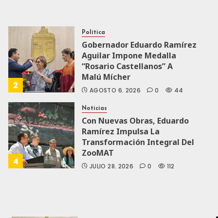
Política
Gobernador Eduardo Ramírez
Aguilar Impone Medalla
“Rosario Castellanos” A
Malú Mícher
2
AGOSTO 6, 2026
0
44
Noticias
Con Nuevas Obras, Eduardo
Ramírez Impulsa La
Transformación Integral Del
ZooMAT
4
JULIO 28, 2026
0
112