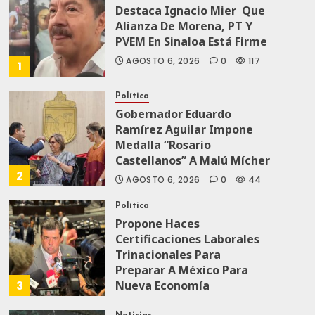
Destaca Ignacio Mier Que
Alianza De Morena, PT Y
PVEM En Sinaloa Está Firme
AGOSTO 6, 2026
0
117
1
Política
Gobernador Eduardo
Ramírez Aguilar Impone
Medalla “Rosario
Castellanos” A Malú Mícher
2
AGOSTO 6, 2026
0
44
Política
Propone Haces
Certificaciones Laborales
Trinacionales Para
Preparar A México Para
3
Nueva Economía
AGOSTO 5, 2026
0
67