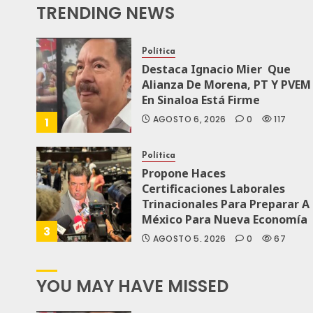
TRENDING NEWS
Política
Destaca Ignacio Mier Que
Alianza De Morena, PT Y PVEM
En Sinaloa Está Firme
AGOSTO 6, 2026
0
117
1
Política
Propone Haces
Certificaciones Laborales
Trinacionales Para Preparar A
México Para Nueva Economía
3
AGOSTO 5, 2026
0
67
YOU MAY HAVE MISSED