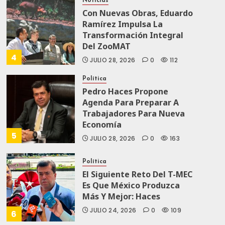
Noticias
Con Nuevas Obras, Eduardo
Ramírez Impulsa La
Transformación Integral
Del ZooMAT
4
JULIO 28, 2026
0
112
Política
Pedro Haces Propone
Agenda Para Preparar A
Trabajadores Para Nueva
Economía
5
JULIO 28, 2026
0
163
Política
El Siguiente Reto Del T-MEC
Es Que México Produzca
Más Y Mejor: Haces
JULIO 24, 2026
0
109
6