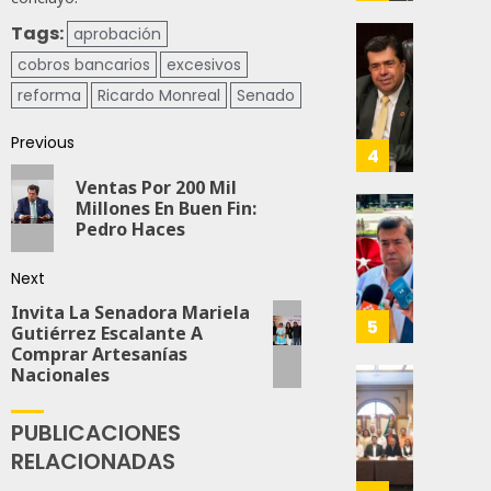
Impul
AGOSTO
La
Tags:
aprobación
5, 2026
Transf
Pedro
cobros bancarios
excesivos
Integr
Haces
0
reforma
Ricardo Monreal
Senado
Del
Propo
58
ZooMA
Agend
Previous
Para
4
JULIO
Prepar
Ventas Por 200 Mil
28,
A
2026
Millones En Buen Fin:
Trabaj
El
Pedro Haces
0
Para
Siguie
Nueva
Reto
110
Next
Econo
Del
Invita La Senadora Mariela
T-
5
Gutiérrez Escalante A
JULIO
MEC
Comprar Artesanías
28,
Es
Nacionales
2026
Que
Busca
0
Méxic
Catem
PUBLICACIONES
Produz
Mayor
159
RELACIONADAS
Más
Repres
Y