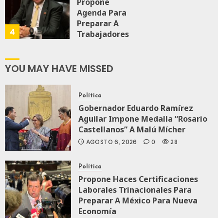
Propone
JULIO 28, 2026
Agenda Para
0
110
Preparar A
4
Trabajadores
Para Nueva
Economía
YOU MAY HAVE MISSED
JULIO 28, 2026
0
159
Política
Gobernador Eduardo Ramírez
Aguilar Impone Medalla “Rosario
Castellanos” A Malú Mícher
AGOSTO 6, 2026
0
28
Política
Propone Haces Certificaciones
Laborales Trinacionales Para
Preparar A México Para Nueva
Economía