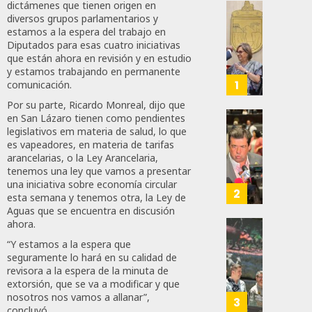
dictámenes que tienen origen en
diversos grupos parlamentarios y
Gober
estamos a la espera del trabajo en
Eduard
Diputados para esas cuatro iniciativas
Ramír
que están ahora en revisión y en estudio
Aguila
y estamos trabajando en permanente
Impon
1
comunicación.
Medall
Por su parte, Ricardo Monreal, dijo que
“Rosar
en San Lázaro tienen como pendientes
Castel
Propo
legislativos em materia de salud, lo que
A
Haces
es vapeadores, en materia de tarifas
Malú M
arancelarias, o la Ley Arancelaria,
Certif
tenemos una ley que vamos a presentar
Labora
una iniciativa sobre economía circular
AGOSTO
Trinac
2
esta semana y tenemos otra, la Ley de
6, 2026
Para
Aguas que se encuentra en discusión
Prepar
0
ahora.
A
Con
28
“Y estamos a la espera que
Méxic
Nueva
seguramente lo hará en su calidad de
Para
Obras,
revisora a la espera de la minuta de
Nueva
Eduard
extorsión, que se va a modificar y que
Econo
nosotros nos vamos a allanar”,
Ramír
3
concluyó.