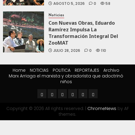
AGOSTO 5, 2026
0
58
Noticias
Con Nuevas Obras, Eduardo
Ramírez Impulsa La
Transformación Integral Del
ZooMAT
JULIO 28, 2026
0
110
Home
NOTICIAS
POLITICA
REPORTAJES
Archivo
Marx Arriaga el marxista y obradorista que adoctrinó
niños
Copyright © 2026 All rights reserved.
|
ChromeNews
by AF
themes.