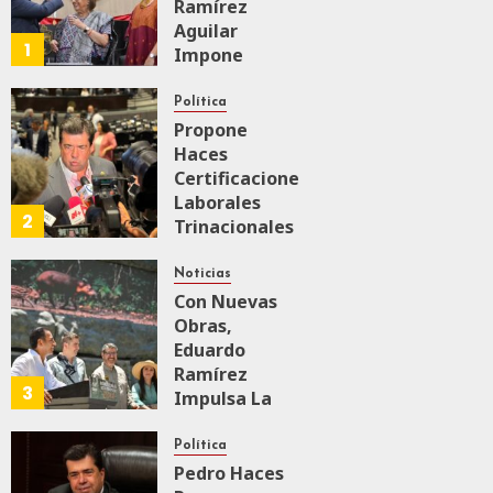
Ramírez
19,
2026
Aguilar
1
Impone
0
Medalla
169
“Rosario
Política
Castellanos”
Propone
A
Haces
Malú Mícher
Certificaciones
Laborales
2
Trinacionales
AGOSTO 6, 2026
0
28
Para Preparar
A México Para
Noticias
Nueva
Con Nuevas
Economía
Obras,
Eduardo
Ramírez
AGOSTO 5, 2026
3
0
58
Impulsa La
Transformación
Integral Del
Política
ZooMAT
Pedro Haces