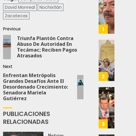
Desta
David Monreal
Nochixtlán
Ignaci
Mier
Zacatecas
Que
Alianz
1
Previous
De
Triunfa Plantón Contra
Moren
Abuso De Autoridad En
PT
Gober
Tecámac; Reciben Pagos
Y
Eduard
Atrasados
PVEM
Ramír
Next
En
Aguila
Sinalo
Impon
Enfrentan Metrópolis
2
Grandes Desafíos Ante El
Está
Medall
Desordenado Crecimiento:
Firme
“Rosar
Senadora Mariela
Castel
Propo
Gutiérrez
AGOSTO
A
Haces
6, 2026
Malú M
Certif
PUBLICACIONES
Labora
0
RELACIONADAS
AGOSTO
Trinac
3
126
6, 2026
Para
Prepar
0
Noticias