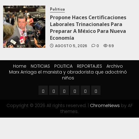
Política
Propone Haces Certificaciones
Laborales Trinacionales Para
Preparar A México Para Nueva
Economía
AGOSTO 5, 2026
0
69
Home
NOTICIAS
POLITICA
REPORTAJES
Archivo
Marx Arriaga el marxista y obradorista que adoctrinó
niños
Copyright © 2026 All rights reserved.
|
ChromeNews
by AF
themes.