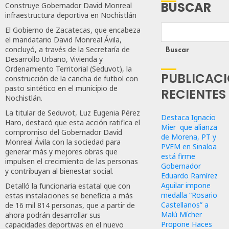
BUSCAR
Construye Gobernador David Monreal
infraestructura deportiva en Nochistlán
El Gobierno de Zacatecas, que encabeza
el mandatario David Monreal Ávila,
concluyó, a través de la Secretaría de
Buscar
Desarrollo Urbano, Vivienda y
Ordenamiento Territorial (Seduvot), la
PUBLICAC
construcción de la cancha de futbol con
pasto sintético en el municipio de
RECIENTES
Nochistlán.
La titular de Seduvot, Luz Eugenia Pérez
Destaca Ignacio
Haro, destacó que esta acción ratifica el
Mier que alianza
compromiso del Gobernador David
de Morena, PT y
Monreal Ávila con la sociedad para
PVEM en Sinaloa
generar más y mejores obras que
está firme
impulsen el crecimiento de las personas
Gobernador
y contribuyan al bienestar social.
Eduardo Ramírez
Aguilar impone
Detalló la funcionaria estatal que con
medalla “Rosario
estas instalaciones se beneficia a más
Castellanos” a
de 16 mil 814 personas, que a partir de
Malú Mícher
ahora podrán desarrollar sus
Propone Haces
capacidades deportivas en el nuevo