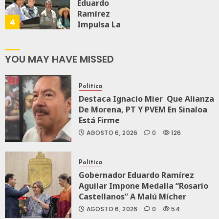
Eduardo
Ramírez
AGOSTO 5, 2026
4
0
69
Impulsa La
Transformación
Integral Del
ZooMAT
YOU MAY HAVE MISSED
JULIO 28, 2026
0
114
Política
Destaca Ignacio Mier Que Alianza
De Morena, PT Y PVEM En Sinaloa
Está Firme
AGOSTO 6, 2026
0
126
Política
Gobernador Eduardo Ramírez
Aguilar Impone Medalla “Rosario
Castellanos” A Malú Mícher
AGOSTO 6, 2026
0
54