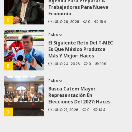
Agenda Para Preparar A
Trabajadores Para Nueva
Economía
5
JULIO 28, 2026
0
164
Política
El Siguiente Reto Del T-MEC
Es Que México Produzca
Más Y Mejor: Haces
JULIO 24, 2026
0
109
6
Política
Busca Catem Mayor
Representación En
Elecciones Del 2027: Haces
JULIO 21, 2026
0
144
7