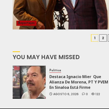
Reportajes
1
2
YOU MAY HAVE MISSED
Política
Destaca Ignacio Mier Que
Alianza De Morena, PT Y PVEM
En Sinaloa Está Firme
AGOSTO 6, 2026
0
122