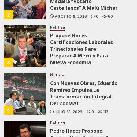
Medalla “Rosario
Castellanos” A Malú Mícher
2
AGOSTO 6, 2026
0
50
Política
Propone Haces
Certificaciones Laborales
Trinacionales Para
Preparar A México Para
3
Nueva Economía
AGOSTO 5, 2026
0
68
Noticias
Con Nuevas Obras, Eduardo
Ramírez Impulsa La
Transformación Integral
Del ZooMAT
4
JULIO 28, 2026
0
113
Política
Pedro Haces Propone