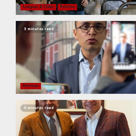
Leagues & Clubs
Política
2 minutes read
Noticias
2 minutes read