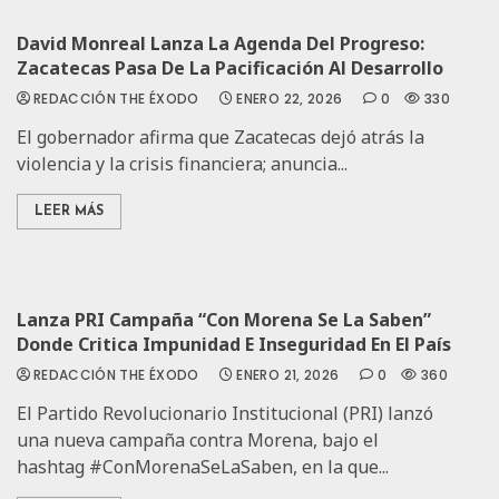
David Monreal Lanza La Agenda Del Progreso:
Zacatecas Pasa De La Pacificación Al Desarrollo
REDACCIÓN THE ÉXODO
ENERO 22, 2026
0
330
El gobernador afirma que Zacatecas dejó atrás la
violencia y la crisis financiera; anuncia...
LEER MÁS
Lanza PRI Campaña “Con Morena Se La Saben”
Donde Critica Impunidad E Inseguridad En El País
REDACCIÓN THE ÉXODO
ENERO 21, 2026
0
360
El Partido Revolucionario Institucional (PRI) lanzó
una nueva campaña contra Morena, bajo el
hashtag #ConMorenaSeLaSaben, en la que...