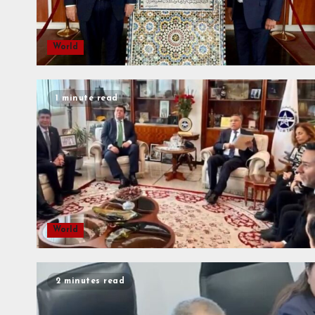
World
1 minute read
World
2 minutes read