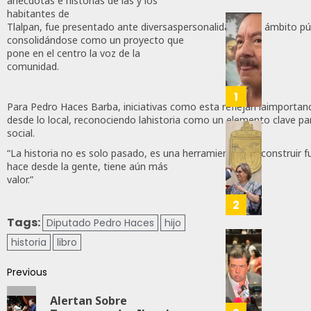
anécdotas e historias de las y los
habitantes de
Tlalpan, fue presentado ante diversaspersonalidades del ámbito púb
Desta
consolidándose como un proyecto que
Ignaci
pone en el centro la voz de la
Mier
comunidad.
Que
Alianz
1
Para Pedro Haces Barba, iniciativas como esta reflejan laimportanc
De
desde lo local, reconociendo lahistoria como un elemento clave par
Moren
social.
PT
Gober
“La historia no es solo pasado, es una herramienta paraconstruir f
Y
Eduard
hace desde la gente, tiene aún más
PVEM
Ramír
valor.”
En
Aguila
Sinalo
Impon
2
Está
Medall
Tags:
Diputado Pedro Haces
hijo
Firme
“Rosar
historia
libro
Castel
Propo
AGOSTO
A
Haces
6, 2026
Previous
Malú M
Certif
Labora
0
Alertan Sobre
AGOSTO
Trinac