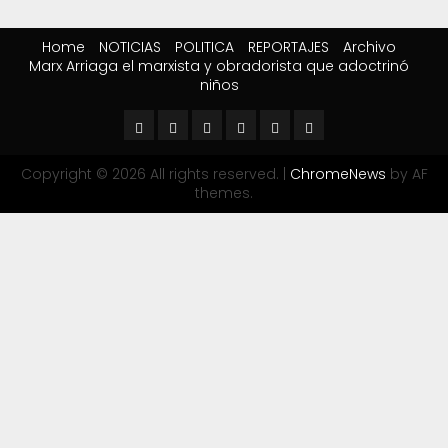
Home
NOTICIAS
POLITICA
REPORTAJES
Archivo
Marx Arriaga el marxista y obradorista que adoctrinó
niños
Copyright © 2026 All rights reserved.
|
ChromeNews
by AF
themes.