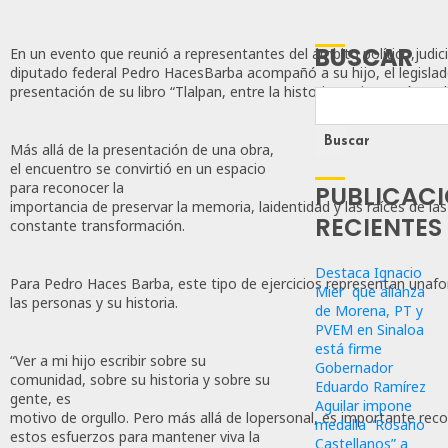
BUSCAR
En un evento que reunió a representantes del ámbito político,judicial
diputado federal Pedro HacesBarba acompañó a su hijo, el legislad
presentación de su libro “Tlalpan, entre la historia y mi corazón: un
Buscar
Más allá de la presentación de una obra,
el encuentro se convirtió en un espacio
para reconocer la
PUBLICAC
importancia de preservar la memoria, laidentidad y las raíces de l
RECIENTES
constante transformación.
Destaca Ignacio
Para Pedro Haces Barba, este tipo de ejercicios representan unafor
Mier que alianza
las personas y su historia.
de Morena, PT y
PVEM en Sinaloa
está firme
“Ver a mi hijo escribir sobre su
Gobernador
comunidad, sobre su historia y sobre su
Eduardo Ramírez
gente, es
Aguilar impone
motivo de orgullo. Pero más allá de lopersonal, es importante reco
medalla “Rosario
estos esfuerzos para mantener viva la
Castellanos” a