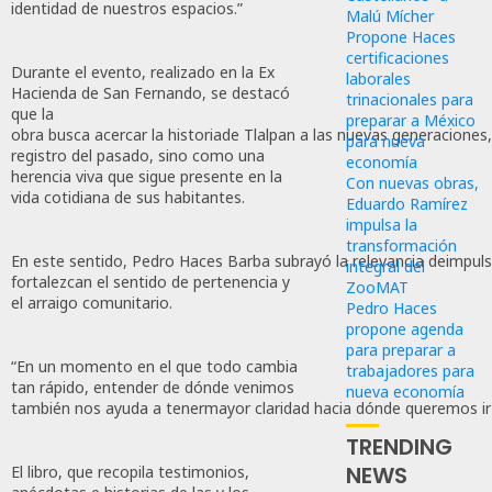
identidad de nuestros espacios.”
Malú Mícher
Propone Haces
certificaciones
Durante el evento, realizado en la Ex
laborales
Hacienda de San Fernando, se destacó
trinacionales para
que la
preparar a México
obra busca acercar la historiade Tlalpan a las nuevas generacione
para nueva
registro del pasado, sino como una
economía
herencia viva que sigue presente en la
Con nuevas obras,
vida cotidiana de sus habitantes.
Eduardo Ramírez
impulsa la
transformación
En este sentido, Pedro Haces Barba subrayó la relevancia deimpul
integral del
fortalezcan el sentido de pertenencia y
ZooMAT
el arraigo comunitario.
Pedro Haces
propone agenda
para preparar a
“En un momento en el que todo cambia
trabajadores para
tan rápido, entender de dónde venimos
nueva economía
también nos ayuda a tenermayor claridad hacia dónde queremos ir
TRENDING
NEWS
El libro, que recopila testimonios,