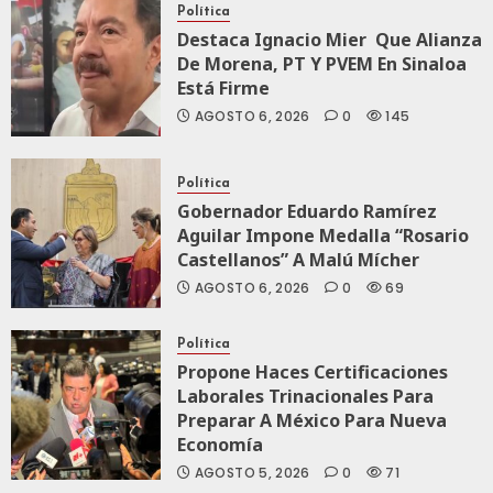
Política
Destaca Ignacio Mier Que Alianza
De Morena, PT Y PVEM En Sinaloa
Está Firme
AGOSTO 6, 2026
0
145
Política
Gobernador Eduardo Ramírez
Aguilar Impone Medalla “Rosario
Castellanos” A Malú Mícher
AGOSTO 6, 2026
0
69
Política
Propone Haces Certificaciones
Laborales Trinacionales Para
Preparar A México Para Nueva
Economía
AGOSTO 5, 2026
0
71