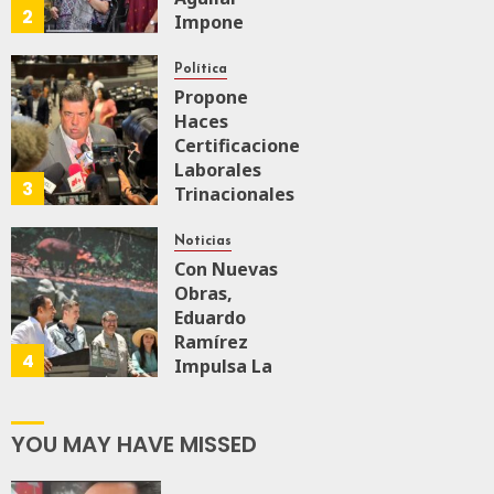
2
Impone
Medalla
“Rosario
Política
Castellanos”
Propone
A
Haces
Malú Mícher
Certificaciones
Laborales
3
Trinacionales
AGOSTO 6, 2026
0
69
Para Preparar
A México Para
Noticias
Nueva
Con Nuevas
Economía
Obras,
Eduardo
Ramírez
AGOSTO 5, 2026
4
0
71
Impulsa La
Transformación
Integral Del
ZooMAT
YOU MAY HAVE MISSED
JULIO 28, 2026
0
116