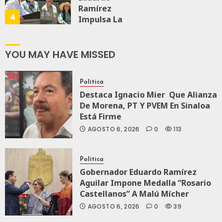
Ramírez
AGOSTO 5, 2026
4
0
66
Impulsa La
Transformación
Integral Del
ZooMAT
YOU MAY HAVE MISSED
JULIO 28, 2026
0
111
Política
Destaca Ignacio Mier Que Alianza
De Morena, PT Y PVEM En Sinaloa
Está Firme
AGOSTO 6, 2026
0
113
Política
Gobernador Eduardo Ramírez
Aguilar Impone Medalla “Rosario
Castellanos” A Malú Mícher
AGOSTO 6, 2026
0
39