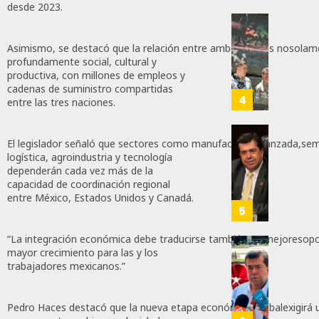
Para
desde 2023.
Prepar
0
A
Con
39
Méxic
Asimismo, se destacó que la relación entre ambos países nosola
Nueva
profundamente social, cultural y
Para
Obras,
productiva, con millones de empleos y
Nueva
Eduard
cadenas de suministro compartidas
Econo
Ramír
4
entre las tres naciones.
Impul
AGOSTO
La
5, 2026
Transf
El legislador señaló que sectores como manufactura avanzada,sem
Pedro
logística, agroindustria y tecnología
Integr
Haces
0
dependerán cada vez más de la
Del
Propo
66
capacidad de coordinación regional
ZooMA
Agend
entre México, Estados Unidos y Canadá.
Para
5
JULIO
Prepar
28,
A
“La integración económica debe traducirse también en mejoresopo
2026
mayor crecimiento para las y los
Trabaj
El
0
trabajadores mexicanos.”
Para
Siguie
Nueva
Reto
111
Econo
Del
Pedro Haces destacó que la nueva etapa económica globalexigirá 
T-