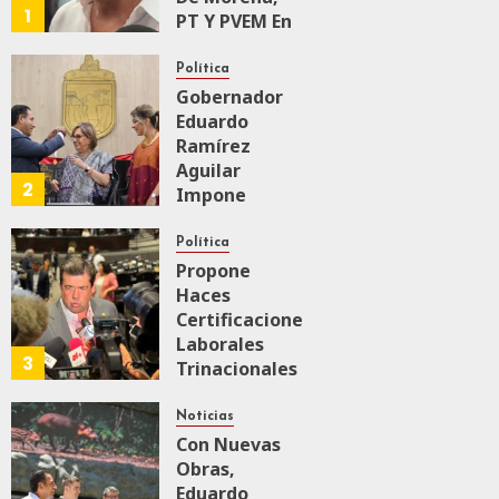
1
PT Y PVEM En
Sinaloa Está
Firme
Política
Gobernador
Eduardo
AGOSTO 6, 2026
0
113
Ramírez
Aguilar
2
Impone
Medalla
“Rosario
Política
Castellanos”
Propone
A
Haces
Malú Mícher
Certificaciones
Laborales
3
Trinacionales
AGOSTO 6, 2026
0
39
Para Preparar
A México Para
Noticias
Nueva
Con Nuevas
Economía
Obras,
Eduardo