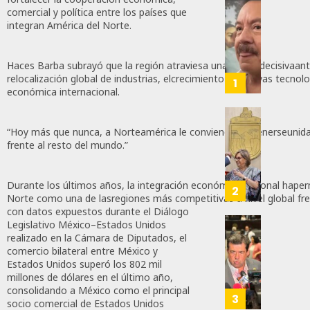
comercial y política entre los países que
Desta
integran América del Norte.
Ignaci
Mier
Que
Haces Barba subrayó que la región atraviesa una etapa decisivaante
relocalización global de industrias, elcrecimiento de nuevas tecnol
Alianz
1
económica internacional.
De
Moren
PT
Gober
“Hoy más que nunca, a Norteamérica le conviene mantenerseunida
Y
Eduard
frente al resto del mundo.”
PVEM
Ramír
En
Aguila
Durante los últimos años, la integración económica regional haper
Sinalo
Impon
2
Norte como una de lasregiones más competitivas a nivel global fr
Está
Medall
con datos expuestos durante el Diálogo
Firme
“Rosar
Legislativo México–Estados Unidos
Castel
Propo
realizado en la Cámara de Diputados, el
AGOSTO
A
Haces
comercio bilateral entre México y
6, 2026
Malú M
Estados Unidos superó los 802 mil
Certif
millones de dólares en el último año,
Labora
0
consolidando a México como el principal
AGOSTO
Trinac
3
113
socio comercial de Estados Unidos
6, 2026