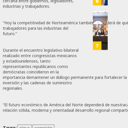
6
cercana entre gobiernos, legisladores,
JULIO
MEC
industrias y trabajadores.
28,
Es
2026
Que
Busca
“Hoy la competitividad de Norteamérica también dependerá de qu
0
Méxic
Catem
trabajadores para las industrias del
Produz
Mayor
162
futuro.”
Más
Repres
Y
En
7
Mejor:
Durante el encuentro legislativo bilateral
Elecci
realizado entre congresistas mexicanos
Haces
Del
y estadounidenses, tanto
2027:
representantes republicanos como
JULIO
Haces
demócratas coincidieron en la
24,
importancia demantener un diálogo permanente para fortalecer la 
2026
JULIO
inversión y las cadenas de suministro
21,
0
regionales.
2026
108
0
“El futuro económico de América del Norte dependerá de nuestra
143
relación sólida, moderna y orientadaal desarrollo regional comparti
Tags: