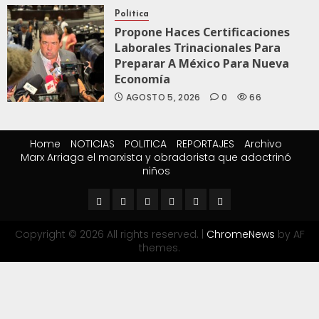
Política
Propone Haces Certificaciones
Laborales Trinacionales Para
Preparar A México Para Nueva
Economía
AGOSTO 5, 2026
0
66
Home
NOTICIAS
POLITICA
REPORTAJES
Archivo
Marx Arriaga el marxista y obradorista que adoctrinó
niños
Copyright © 2026 All rights reserved.
|
ChromeNews
by AF
themes.