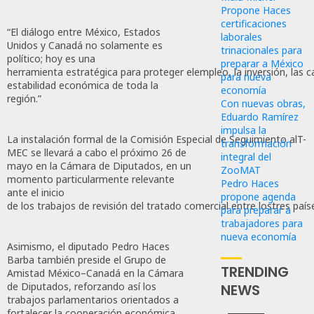
Propone Haces
certificaciones
“El diálogo entre México, Estados
laborales
Unidos y Canadá no solamente es
trinacionales para
político; hoy es una
preparar a México
herramienta estratégica para proteger elempleo, la inversión, las c
para nueva
estabilidad económica de toda la
economía
región.”
Con nuevas obras,
Eduardo Ramírez
impulsa la
La instalación formal de la Comisión Especial de Seguimiento alT-
transformación
MEC se llevará a cabo el próximo 26 de
integral del
mayo en la Cámara de Diputados, en un
ZooMAT
momento particularmente relevante
Pedro Haces
ante el inicio
propone agenda
de los trabajos de revisión del tratado comercial entre lostres paí
para preparar a
trabajadores para
nueva economía
Asimismo, el diputado Pedro Haces
Barba también preside el Grupo de
TRENDING
Amistad México–Canadá en la Cámara
de Diputados, reforzando así los
NEWS
trabajos parlamentarios orientados a
fortalecer la cooperación económica,