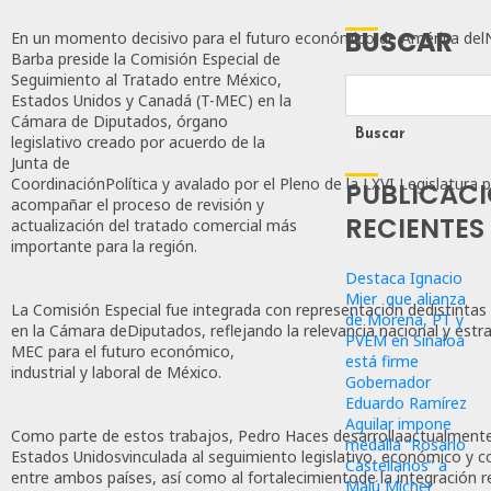
BUSCAR
En un momento decisivo para el futuro económico de América delN
Barba preside la Comisión Especial de
Seguimiento al Tratado entre México,
Estados Unidos y Canadá (T-MEC) en la
Cámara de Diputados, órgano
Buscar
legislativo creado por acuerdo de la
Junta de
CoordinaciónPolítica y avalado por el Pleno de la LXVI Legislatura 
PUBLICAC
acompañar el proceso de revisión y
RECIENTES
actualización del tratado comercial más
importante para la región.
Destaca Ignacio
Mier que alianza
La Comisión Especial fue integrada con representación dedistintas 
de Morena, PT y
en la Cámara deDiputados, reflejando la relevancia nacional y estra
PVEM en Sinaloa
MEC para el futuro económico,
está firme
industrial y laboral de México.
Gobernador
Eduardo Ramírez
Aguilar impone
Como parte de estos trabajos, Pedro Haces desarrollaactualment
medalla “Rosario
Estados Unidosvinculada al seguimiento legislativo, económico y com
Castellanos” a
entre ambos países, así como al fortalecimientode la integración r
Malú Mícher