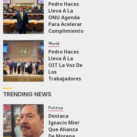
Pedro Haces
Lleva A La
ONU Agenda
Para Acelerar
Cumplimiento
De Agenda
2030
World
Pedro Haces
JULIO 15, 2026
Lleva À La
0
119
OIT La Voz De
Los
Trabajadores
En Un
Momento
TRENDING NEWS
Clave
JUNIO 1, 2026
Política
0
245
Destaca
Ignacio Mier
Que Alianza
De Morena,