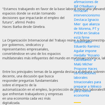
afirmaciones de
Bill O’Reillyen y
“Estamos trabajando en favor de la base laboral mexicana yllevando
rechazan
espacios donde se están tomando
intervencionismo
decisiones que impactarán el empleo del
Destaca Ignacio
futuro”, afirmó Pedro
Mier que alianza
Haces Barba desde Ginebra.
de Morena, PT y
PVEM en Sinaloa
está firme
La Organización Internacional del Trabajo reúne a delegacionestrip
Gobernador
por gobiernos, sindicatos y
Eduardo Ramírez
representantes empresariales,
Aguilar impone
convirtiéndose en uno de los espacios
medalla “Rosario
multilaterales más influyentes del mundo en materiaeconómica, labo
Castellanos” a
Malú Mícher
Propone Haces
Entre los principales temas de la agenda destaca el debate sobreinte
certificaciones
decente, una discusión que busca
laborales
responder preguntas fundamentales
trinacionales para
sobre el impacto de la
preparar a México
automatización en el empleo, la protección de derechos laboralesf
para nueva
que enfrentan trabajadores y empresas
economía
en una economía cada vez más
digitalizada.