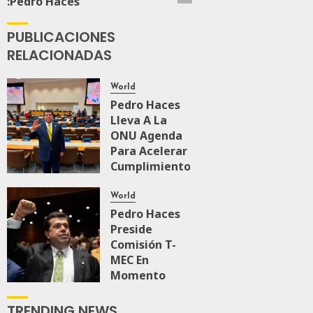
:Pedro Haces
0
171
PUBLICACIONES
RELACIONADAS
World
Pedro Haces
Lleva A La
ONU Agenda
Para Acelerar
Cumplimiento
De Agenda
2030
World
Pedro Haces
JULIO 15, 2026
Preside
0
121
Comisión T-
MEC En
Momento
Clave En
Relación
TRENDING NEWS