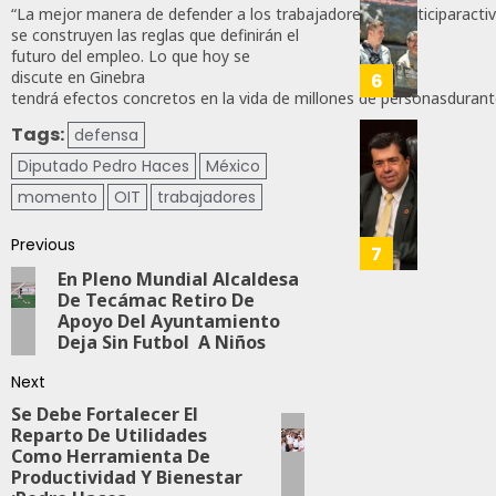
Méxic
Nueva
“La mejor manera de defender a los trabajadores es participaract
Para
Obras,
se construyen las reglas que definirán el
Nueva
Eduard
futuro del empleo. Lo que hoy se
Econo
Ramír
discute en Ginebra
6
tendrá efectos concretos en la vida de millones de personasdurant
Impul
AGOSTO
La
Tags:
defensa
5, 2026
Transf
Pedro
Diputado Pedro Haces
México
Integr
Haces
0
Del
momento
OIT
trabajadores
Propo
83
ZooMA
Agend
Previous
Para
7
JULIO
Prepar
En Pleno Mundial Alcaldesa
28,
A
De Tecámac Retiro De
2026
Apoyo Del Ayuntamiento
Trabaj
0
Deja Sin Futbol A Niños
Para
Nueva
129
Next
Econo
Se Debe Fortalecer El
Reparto De Utilidades
JULIO
Como Herramienta De
28,
Productividad Y Bienestar
2026