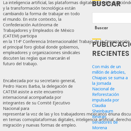
BUSCAR
La inteligencia artificial, las plataformas digitales, la relocalización
y la transformación tecnológica están
cambiando la forma de trabajar en todo
el mundo. En este contexto, la
Confederación Autónoma de
Buscar
Trabajadores y Empleados de México
(CATEM) participa
en la 114ª Conferencia Internacionaldel Trabajo de la Organización 
PUBLICAC
el principal foro global donde gobiernos,
RECIENTES
empleadores y organizaciones sindicales
discuten las reglas que marcarán el
futuro del trabajo.
Con más de un
millón de árboles,
Chiapas se suma a
Encabezada por su secretario general,
la Jornada
Pedro Haces Barba, la delegación de
Nacional de
CATEM asiste a este encuentro
Reforestación
internacional acompañada por
impulsada por
integrantes de su Comité Ejecutivo
Claudia
Nacional para
Sheinbaum
representar la voz de las y los trabajadores mexicanos enuna disc
Reviran
en temas comoplataformas digitales, inteligencia artificial, derech
senadores de
migración y nuevas formas de empleo.
Morena