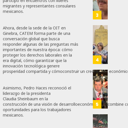
Por
Recha
participó en encuentros con líderes
Mier
migrantes y representantes consulares
Claudi
Interv
Que
mexicanos.
Shein
Alianz
3
AGOSTO
De
8, 2026
AGOSTO
Moren
Ahora, desde la sede de la OIT en
9, 2026
PT
Gober
0
Ginebra, CATEM forma parte de una
Y
0
conversación global que busca
Eduard
96
responder algunas de las preguntas más
PVEM
Ramír
40
importantes de nuestra época: cómo
En
Aguila
proteger los derechos laborales en la
Sinalo
Impon
4
era digital, cómo garantizar que la
Está
Medall
innovación tecnológica genere
Firme
“Rosar
prosperidad compartida y cómoconstruir un crecimiento económico 
Castel
Propo
AGOSTO
A
Haces
6, 2026
Asimismo, Pedro Haces reconoció el
Malú M
Certif
liderazgo de la presidenta
Labora
0
Claudia Sheinbaum en la
AGOSTO
Trinac
5
construcción de una visión de desarrolloeconómico que combine com
174
6, 2026
Para
oportunidades para los trabajadores
mexicanos.
Prepar
0
A
Con
94