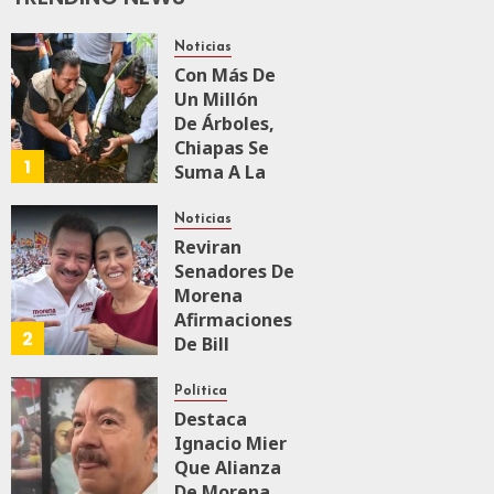
México,
Canadá Y EU
Noticias
MAYO 25, 2026
Con Más De
0
352
Un Millón
De Árboles,
Chiapas Se
1
Suma A La
Jornada
Nacional De
Noticias
Reforestación
Reviran
Impulsada
Senadores De
Por Claudia
Morena
Sheinbaum
Afirmaciones
2
De Bill
O’Reillyen Y
AGOSTO 9, 2026
0
40
Rechazan
Política
Intervencionismo
Destaca
Ignacio Mier
Que Alianza
AGOSTO 8, 2026
0
96
De Morena,