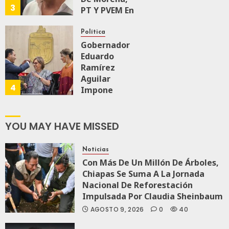
3
PT Y PVEM En
Sinaloa Está
Firme
Política
Gobernador
Eduardo
AGOSTO 6, 2026
0
174
Ramírez
Aguilar
4
Impone
Medalla
“Rosario
Castellanos”
YOU MAY HAVE MISSED
A
Malú Mícher
Noticias
Con Más De Un Millón De Árboles,
AGOSTO 6, 2026
Chiapas Se Suma A La Jornada
0
94
Nacional De Reforestación
Impulsada Por Claudia Sheinbaum
AGOSTO 9, 2026
0
40