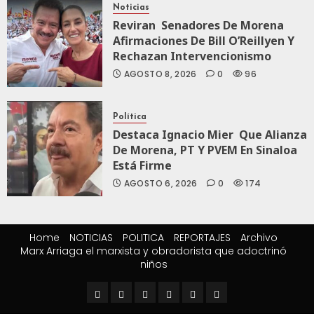
Noticias
Reviran Senadores De Morena
Afirmaciones De Bill O’Reillyen Y
Rechazan Intervencionismo
AGOSTO 8, 2026
0
96
Política
Destaca Ignacio Mier Que Alianza
De Morena, PT Y PVEM En Sinaloa
Está Firme
AGOSTO 6, 2026
0
174
Home
NOTICIAS
POLITICA
REPORTAJES
Archivo
Marx Arriaga el marxista y obradorista que adoctrinó
niños