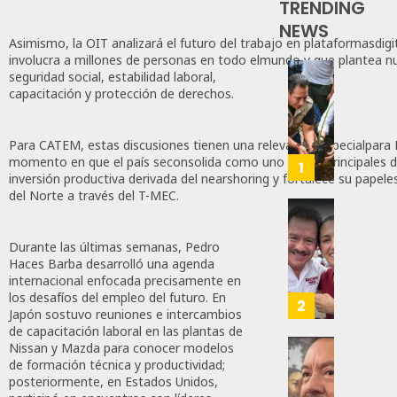
TRENDING
NEWS
Asimismo, la OIT analizará el futuro del trabajo en plataformasdigi
involucra a millones de personas en todo elmundo y que plantea n
seguridad social, estabilidad laboral,
Con
capacitación y protección de derechos.
Más
De
Un
Para CATEM, estas discusiones tienen una relevancia especialpara
momento en que el país seconsolida como uno de los principales de
Millón
1
inversión productiva derivada del nearshoring y fortalece su papel
De Árb
del Norte a través del T-MEC.
Chiapa
Se
Revira
Suma
Senado
Durante las últimas semanas, Pedro
A
De
Haces Barba desarrolló una agenda
La
internacional enfocada precisamente en
Moren
los desafíos del empleo del futuro. En
Jornad
Afirma
2
Japón sostuvo reuniones e intercambios
Nacion
De
de capacitación laboral en las plantas de
De
Bill
Nissan y Mazda para conocer modelos
Refore
O’Reill
Desta
de formación técnica y productividad;
Impul
Y
Ignaci
posteriormente, en Estados Unidos,