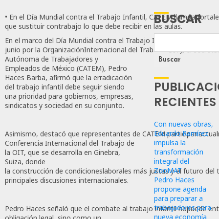
BUSCAR
• En el Día Mundial contra el Trabajo Infantil, CATEM llamóa fortal
que sustituir contrabajo lo que debe recibir en las aulas.
En el marco del Día Mundial contra el Trabajo Infantil,conmemora
junio por la OrganizaciónInternacional del Trabajo (OIT), el secret
Autónoma de Trabajadores y
Buscar
Empleados de México (CATEM), Pedro
Haces Barba, afirmó que la erradicación
PUBLICAC
del trabajo infantil debe seguir siendo
una prioridad para gobiernos, empresas,
RECIENTES
sindicatos y sociedad en su conjunto.
Con nuevas obras,
Eduardo Ramírez
Asimismo, destacó que representantes de CATEM participanactualm
impulsa la
Conferencia Internacional del Trabajo de
transformación
la OIT, que se desarrolla en Ginebra,
integral del
Suiza, donde
ZooMAT
la construcción de condicioneslaborales más justas y el futuro del
Pedro Haces
principales discusiones internacionales.
propone agenda
para preparar a
trabajadores para
Pedro Haces señaló que el combate al trabajo infantil nopuede 
nueva economía
obligación legal, sino como un