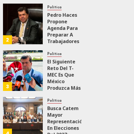
Transformación
Integral Del
Política
ZooMAT
Pedro Haces
Propone
JULIO 28, 2026
Agenda Para
0
106
Preparar A
2
Trabajadores
Para Nueva
Economía
Política
El Siguiente
JULIO 28, 2026
Reto Del T-
0
155
MEC Es Que
México
3
Produzca Más
Y Mejor:
Haces
Política
Busca Catem
JULIO 24, 2026
Mayor
0
104
Representación
En Elecciones
4