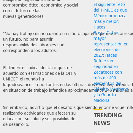
El siguiente reto
compromiso ético, económico y social
del T-MEC es que
con el futuro de las
México produzca
nuevas generaciones.
más y mejor:
Haces
Busca Catem
“No hay trabajo digno cuando un niño ocupa el lugar que lecorrespon
mayor
un futuro, no para asumir
representación en
responsabilidades laborales que
elecciones del
corresponden a los adultos.”
2027: Haces
Refuerzan
seguridad en
El dirigente sindical destacó que, de
Zacatecas con
acuerdo con estimaciones de la OIT y
más de 400
UNICEF, el mundo ha
elementos del
logradoavances importantes en las últimas dos décadas, al reducirla
Ejército Mexicano
en situación de trabajo infantilde aproximadamente 246 millones a
y la Guardia
Nacional
Sin embargo, advirtió que el desafío sigue siendo enorme yque mi
realizando actividades que afectan su
TRENDING
educación, su salud y sus posibilidades
NEWS
de desarrollo.