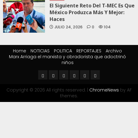
El Siguiente Reto Del T-MEC Es Que
México Produzca Más Y Mejor:
Haces
JULIO 24, 2026
0
104
Home
NOTICIAS
POLITICA
REPORTAJES
Archivo
Marx Arriaga el marxista y obradorista que adoctrinó
niños
Copyright © 2026 All rights reserved.
|
ChromeNews
by AF
themes.