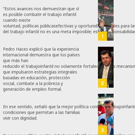
Con
“Estos avances nos demuestran que sí
es posible combatir el trabajo infantil
Nueva
cuando existe
Obras,
voluntad, políticas públicasefectivas y oportunidades reales para la
Eduard
del trabajo infantil no es una meta imposible; esuna responsabilid
Ramír
1
Impul
La
Pedro Haces explicó que la experiencia
Transf
internacional demuestra que los países
Pedro
que más han
Integr
Haces
reducido el trabajoinfantil no solamente fortalecieron los mecanis
Del
Propo
que impulsaron estrategias integrales
ZooMA
Agend
basadas en educación, protección
Para
2
social, combate a la pobreza y
JULIO
Prepar
generación de empleo formal.
28,
A
2026
Trabaj
El
0
En ese sentido, señaló que la mejor política contra el trabajoinfanti
Para
Siguie
condiciones que permitan a las familias
Nueva
Reto
106
vivir con dignidad.
Econo
Del
T-
3
JULIO