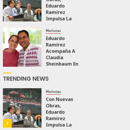
Eduardo
Ramírez
Impulsa La
Transformación
Integral Del
Noticias
ZooMAT
Eduardo
Ramírez
JULIO 28, 2026
Acompaña A
0
106
Claudia
Sheinbaum En
El Recorrido
De
TRENDING NEWS
Supervisión
Del Tren
Noticias
Maya De
Con Nuevas
Carga
Obras,
JULIO 18, 2026
Eduardo
0
153
Ramírez
1
Impulsa La