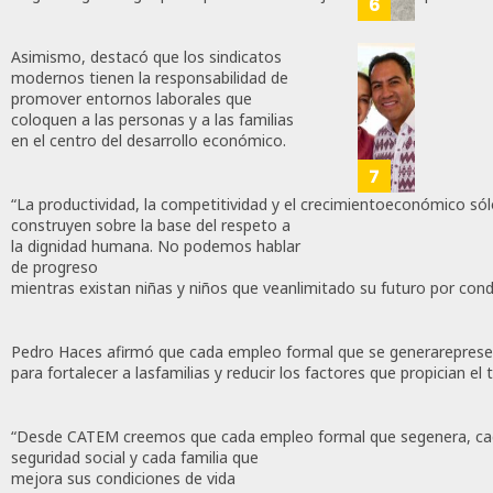
6
Y
Primer
La
Mundia
Asimismo, destacó que los sindicatos
Guardi
Femeni
Eduard
modernos tienen la responsabilidad de
Nacio
Que
Ramír
promover entornos laborales que
Llenó
coloquen a las personas y a las familias
Acomp
en el centro del desarrollo económico.
JULIO
El
A
19,
Estadi
Claudi
7
2026
Aztec
Shein
“La productividad, la competitividad y el crecimientoeconómico só
0
En
construyen sobre la base del respeto a
JULIO
El
166
la dignidad humana. No podemos hablar
19,
Recorr
de progreso
2026
mientras existan niñas y niños que veanlimitado su futuro por cond
De
0
Superv
Del
202
Pedro Haces afirmó que cada empleo formal que se generarepres
Tren
para fortalecer a lasfamilias y reducir los factores que propician el t
Maya
De
Carga
“Desde CATEM creemos que cada empleo formal que segenera, cad
seguridad social y cada familia que
mejora sus condiciones de vida
JULIO