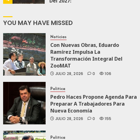
Del 2027:
Haces
JULIO 21, 2026
YOU MAY HAVE MISSED
0
138
Noticias
Con Nuevas Obras, Eduardo
Ramírez Impulsa La
Transformación Integral Del
ZooMAT
JULIO 28, 2026
0
106
Política
Pedro Haces Propone Agenda Para
Preparar A Trabajadores Para
Nueva Economía
JULIO 28, 2026
0
155
Política