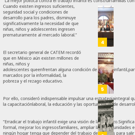
MEC
“La mejor política contra el trabajo infantil es construirfamilias 
28,
Cuando existen ingresos suficientes,
Es
2026
seguridad social y condiciones de
Que
Busca
desarrollo para los padres, disminuye
0
Méxic
Catem
significativamente la necesidad de que
Produz
Mayor
155
niñas, niños y adolescentes ingresen
Más
Repres
prematuramente al mercado laboral.”
Y
En
4
Mejor:
Elecci
El secretario general de CATEM recordó
Haces
Del
que en México aún existen millones de
2027:
Refuer
niñas, niños y
JULIO
Haces
Seguri
adolescentes queenfrentan alguna condición de trabajo infantil,pa
24,
En
marcados por la informalidad, la
2026
JULIO
Zacate
pobreza y el rezago educativo.
21,
0
Con
5
2026
Más
104
Por ello, consideró indispensable impulsar una estrategiaintegral q
0
De
la capacitaciónlaboral, la educación y las oportunidades de desarro
400
IBERO
138
Eleme
Resgu
Del
La
“Erradicar el trabajo infantil exige una visión de largo plazo.Signific
Ejércit
formal, mejorar los ingresosfamiliares, ampliar las oportunidades 
Memor
ningún hogar tenga que depender del trabajo de sushijos para salir
Mexic
Del